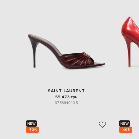
SAINT LAURENT
55 473 грн
37.5
39
40
40.5
NEW
NEW
- 50%
- 49%