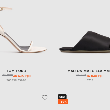
TOM FORD
MAISON MARGIELA MM
70 038
21 074
35 020 грн
10 538 грн
36
38
38.5
39
40
37
38
NEW
- 39%