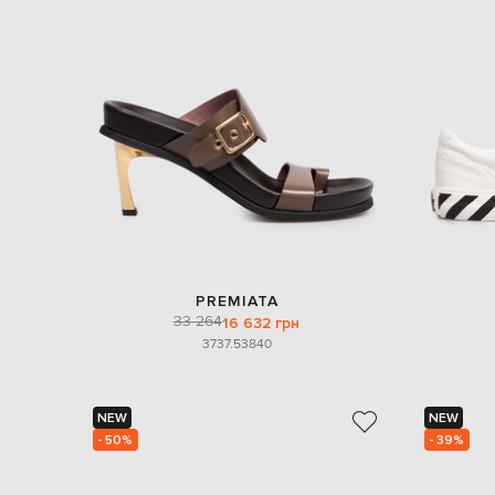
PREMIATA
33 264
16 632 грн
37
37.5
38
40
NEW
NEW
- 50%
- 39%