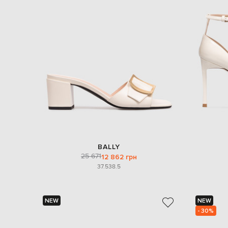
BALLY
25 671
12 862 грн
37.5
38.5
NEW
NEW
- 30%