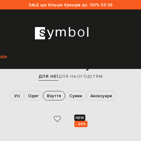
SALE ще більше брендів до -50% SS`26
Головна
Жінкам
Взуття
ale
Жіноче взуття
ДЛЯ НЕЇ
ДЛЯ НЬОГО
ДІТЯМ
Усі
Одяг
Взуття
Сумки
Аксесуари
NEW
- 29%