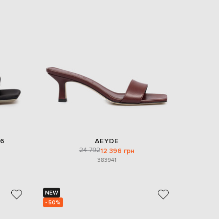
6
AEYDE
24 792
12 396 грн
38
39
41
NEW
- 50%