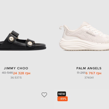
JIMMY CHOO
PALM ANGELS
40 546
11 261
24 328 грн
6 767 грн
36.5
37.5
37
40
41
NEW
- 49%