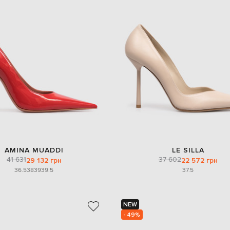
AMINA MUADDI
LE SILLA
41 631
37 602
29 132 грн
22 572 грн
36.5
38
39
39.5
37.5
NEW
- 49%