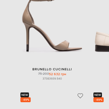
BRUNELLO CUCINELLI
75 203
52 632 грн
37
38
39
39.5
40
NEW
NEW
- 49%
- 49%