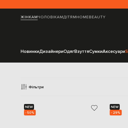
ЖІНКАМ
ЧОЛОВІКАМ
ДІТЯМ
HOME
BEAUTY
Новинки
Дизайнери
Одяг
Взуття
Сумки
Аксесуари
S
Фільтри
NEW
NEW
- 50%
- 29%