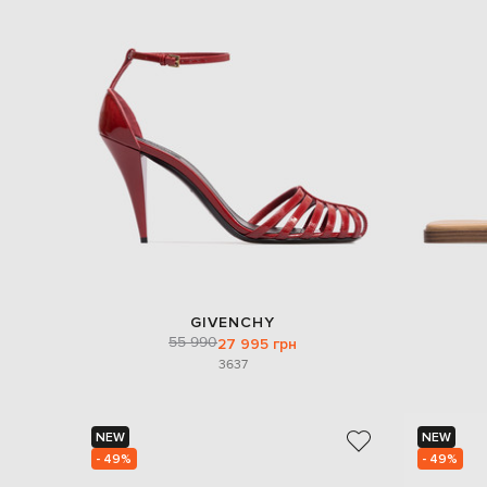
GIVENCHY
55 990
27 995 грн
36
37
NEW
NEW
- 49%
- 49%