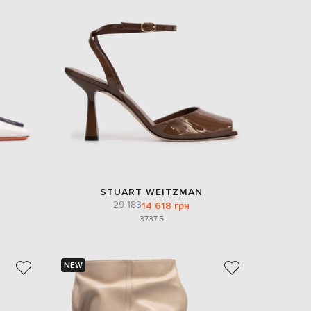
Italy
€
EUR
Latvia
€
EUR
Lithuania
€
EUR
Luxembourg
€
EUR
Netherlands
€
STUART WEITZMAN
PLN
29 183
14 618 грн
Poland
zł
37
37,5
EUR
Portugal
€
NEW
EUR
Romania
€