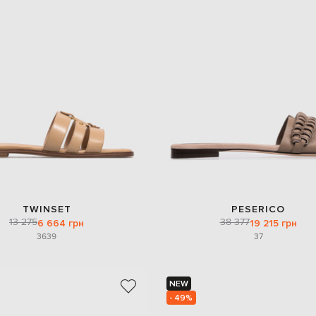
TWINSET
PESERICO
13 275
38 377
6 664 грн
19 215 грн
36
39
37
NEW
- 49%