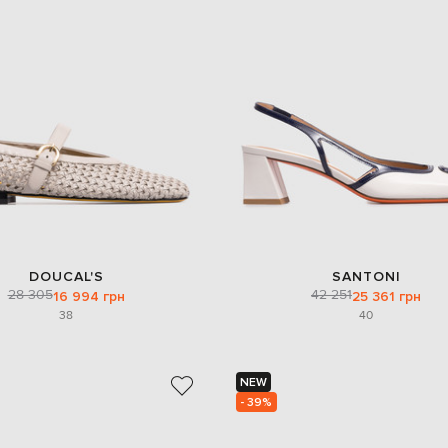
DOUCAL'S
SANTONI
28 305
42 251
16 994 грн
25 361 грн
38
40
NEW
- 39%