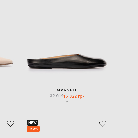
MARSELL
32 644
16 322 грн
39
NEW
- 50%