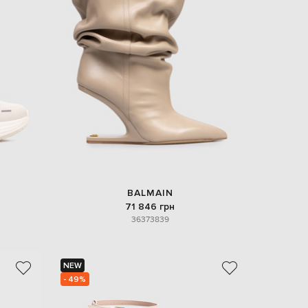
EUR
Slovakia
€
EUR
Slovenia
€
EUR
Spain
€
EUR
Sweden
€
UAH
Ukraine
₴
BALMAIN
71 846 грн
EUR
36
37
38
39
Other
€
NEW
- 49%