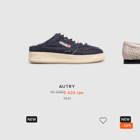
AUTRY
10 848
5 424 грн
36
41
NEW
NEW
- 39%