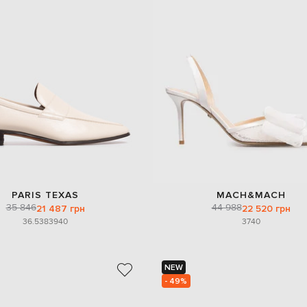
PARIS TEXAS
MACH&MACH
35 846
44 988
21 487 грн
22 520 грн
36.5
38
39
40
37
40
NEW
- 49%