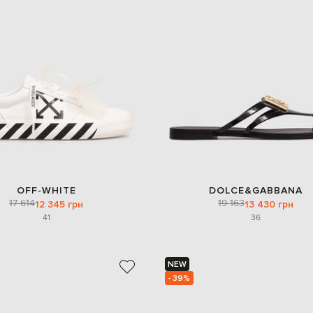
OFF-WHITE
DOLCE&GABBANA
17 614
19 163
12 345 грн
13 430 грн
41
36
NEW
- 39%