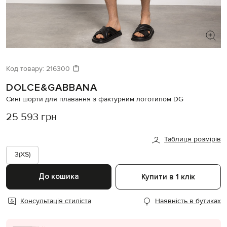
ШУКАЄТЕ НОВИЙ ОБРАЗ?
Давайте підберемо щось ще
Код товару:
216300
DOLCE&GABBANA
Схожі товари
Сині шорти для плавання з фактурним логотипом DG
25 593 грн
Таблиця розмірів
3(XS)
До кошика
Купити в 1 клік
Консультація стиліста
Наявність в бутиках