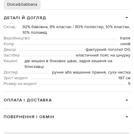
Dolce&Gabbana
ДЕТАЛІ Й ДОГЛЯД
Склад
92% бавовна, 8% еластан / 80% поліестер, 10% еластан,
10% поліамід
Виробництво
Італія
Колір
синій
Декор
фактурний логотип DG
Застібка
еластичний пояс на шнурку
Кишені
дві кишені в бокових швах, задня кишеня на
блискавці
Догляд
ручне або машинне прання, суха чистка
Зріст моделі
187 см
Розмір на моделі
5
ОПЛАТА І ДОСТАВКА
ПОВЕРНЕННЯ І ОБМІН