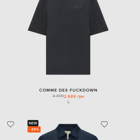
COMME DES FUCKDOWN
4 499
2 689 грн
S
NEW
- 49%