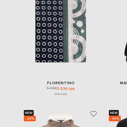
FLORENTINO
MA
5 068
2 534 грн
one size
NEW
NEW
- 29%
- 49%