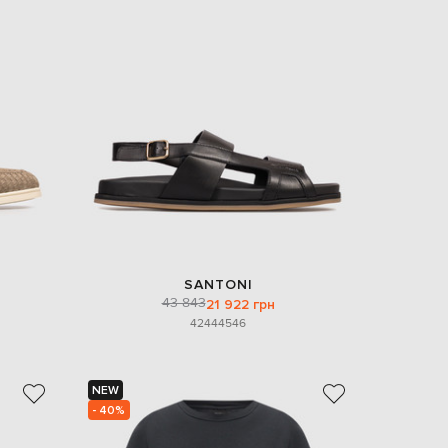
SANTONI
43 843
21 922 грн
42
44
45
46
NEW
- 40%