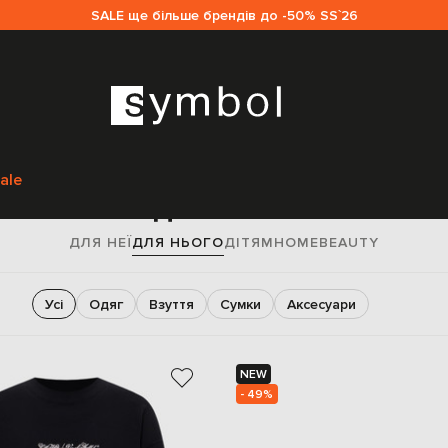
SALE ще більше брендів до -50% SS`26
Головна
Sale чоловікам
ale
Sale для чоловіків
ДЛЯ НЕЇ
ДЛЯ НЬОГО
ДІТЯМ
HOME
BEAUTY
Усі
Одяг
Взуття
Сумки
Аксесуари
NEW
- 49%