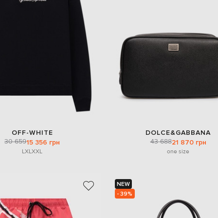
OFF-WHITE
DOLCE&GABBANA
30 659
43 688
15 356 грн
21 870 грн
L
XL
XXL
one size
NEW
- 39%