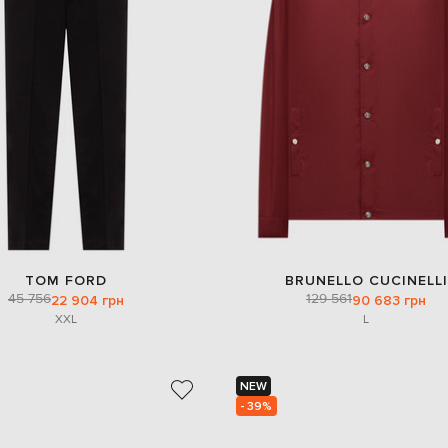
TOM FORD
BRUNELLO CUCINELLI
45 756
129 561
22 904 грн
90 683 грн
XXL
L
NEW
- 39%