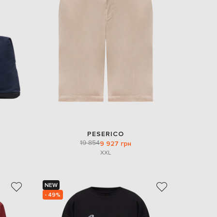
Italy
€
EUR
Latvia
€
EUR
Lithuania
€
EUR
Luxembourg
€
EUR
Netherlands
€
PESERICO
PLN
19 854
9 927 грн
Poland
zł
XXL
EUR
Portugal
€
NEW
- 49%
EUR
Romania
€