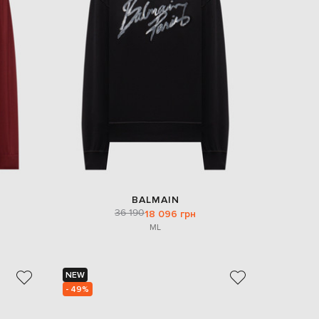
EUR
Slovakia
€
EUR
Slovenia
€
EUR
Spain
€
EUR
Sweden
€
UAH
Ukraine
₴
BALMAIN
36 190
18 096 грн
EUR
M
L
Other
€
NEW
- 49%