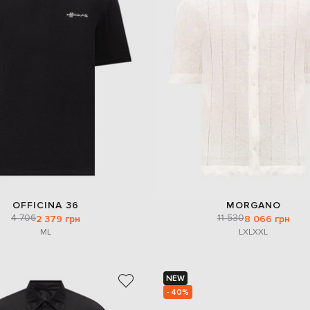
OFFICINA 36
MORGANO
4 706
11 530
2 379 грн
8 066 грн
M
L
L
XL
XXL
NEW
- 40%