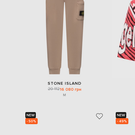
STONE ISLAND
20 112
16 080 грн
M
NEW
NEW
- 50%
- 49%