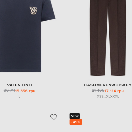
VALENTINO
CASHMERE&WHISKEY
30 711
21 405
15 356 грн
17 114 грн
L
XS
S
...
XL
XXXL
NEW
- 49%