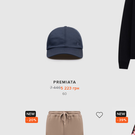
PREMIATA
7 446
5 223 грн
60
NEW
NEW
- 20%
- 39%