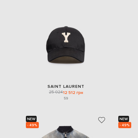
SAINT LAURENT
25 024
12 512 грн
59
NEW
NEW
- 49%
- 49%