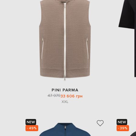
PINI PARMA
47 979
33 606 грн
XXL
NEW
NEW
- 49%
- 39%