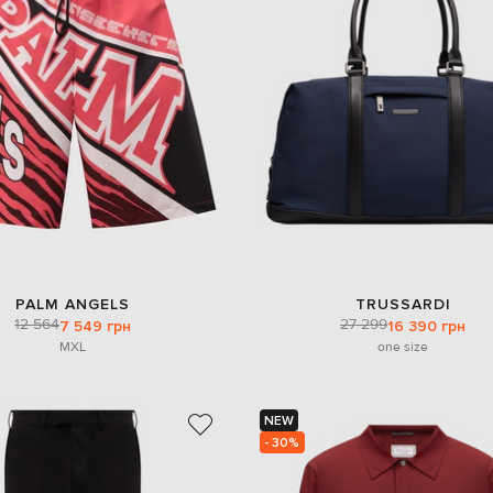
PALM ANGELS
TRUSSARDI
12 564
27 299
7 549 грн
16 390 грн
M
XL
one size
NEW
- 30%