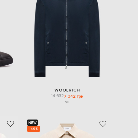
WOOLRICH
14 632
7 342 грн
M
L
NEW
- 49%