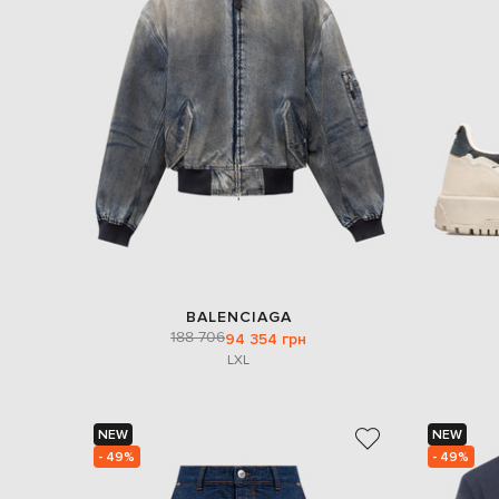
BALENCIAGA
188 706
94 354 грн
L
XL
NEW
NEW
- 49%
- 49%