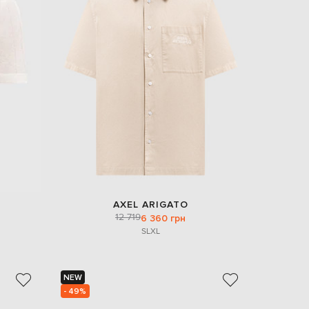
AXEL ARIGATO
12 719
6 360 грн
S
L
XL
NEW
- 49%