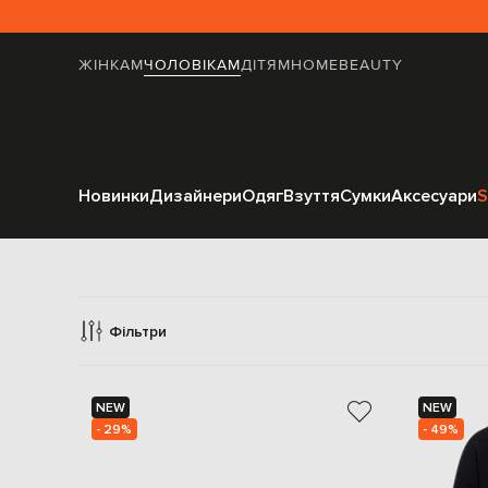
ЖІНКАМ
ЧОЛОВІКАМ
ДІТЯМ
HOME
BEAUTY
Новинки
Дизайнери
Одяг
Взуття
Сумки
Аксесуари
S
Фільтри
NEW
NEW
- 29%
- 49%