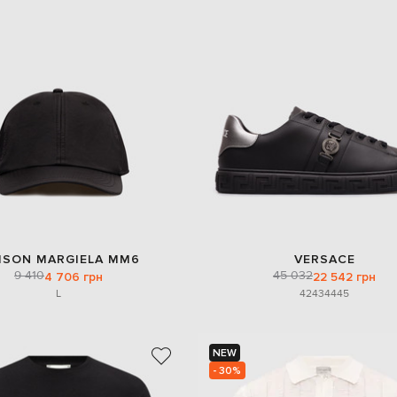
ISON MARGIELA MM6
VERSACE
9 410
45 032
4 706 грн
22 542 грн
L
42
43
44
45
NEW
- 30%