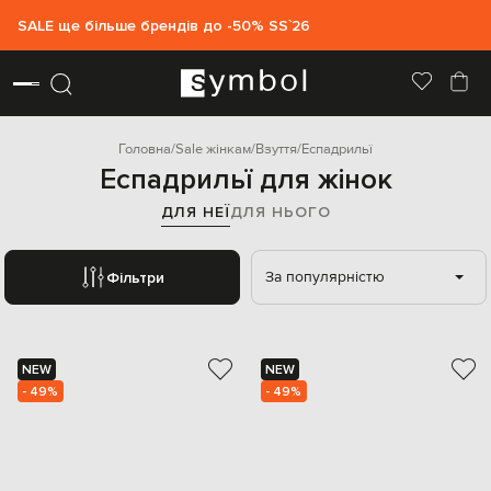
SALE ще більше брендів до -50% SS`26
Головна
Sale жінкам
Взуття
Еспадрильї
Еспадрильї для жінок
ДЛЯ НЕЇ
ДЛЯ НЬОГО
За популярністю
Фільтри
NEW
NEW
- 49%
- 49%