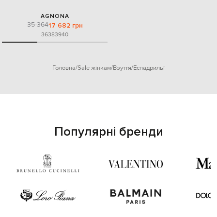
AGNONA
35 364
17 682 грн
36
38
39
40
Головна
Sale жінкам
Взуття
Еспадрильї
Популярні бренди