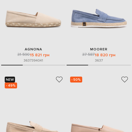
AGNONA
MOORER
31 590
37 587
15 821 грн
18 820 грн
36
37
39
40
41
36
37
NEW
- 50%
- 49%