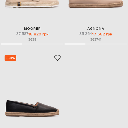
MOORER
AGNONA
37 587
35 364
18 820 грн
17 682 грн
36
39
36
37
41
- 50%