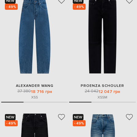
NEW
NEW
- 49%
- 49%
ALEXANDER WANG
PROENZA SCHOULER
37 380
24 042
18 716 грн
12 047 грн
XS
S
XS
S
M
NEW
NEW
- 49%
- 49%