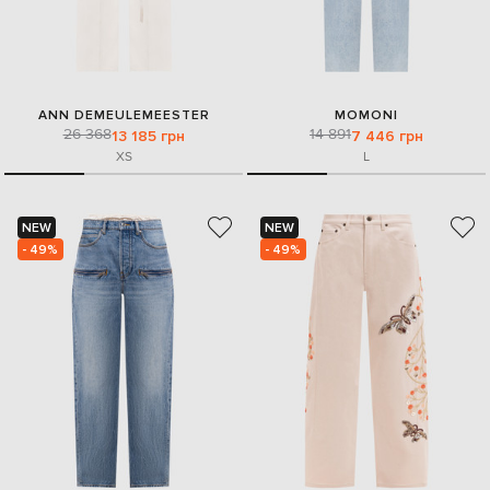
ANN DEMEULEMEESTER
MOMONI
26 368
14 891
13 185 грн
7 446 грн
XS
L
NEW
NEW
- 49%
- 49%