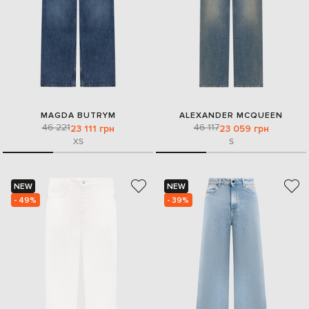
MAGDA BUTRYM
ALEXANDER MCQUEEN
46 221
46 117
23 111 грн
23 059 грн
XS
S
NEW
NEW
- 49%
- 39%