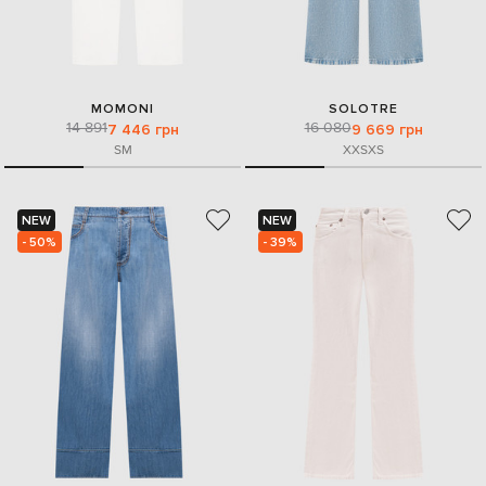
MOMONI
SOLOTRE
14 891
16 080
7 446 грн
9 669 грн
S
M
XXS
XS
NEW
NEW
- 50%
- 39%