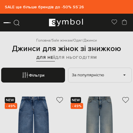
SALE ще більше брендів до -50% SS`26
Головна
Sale жінкам
Одяг
Джинси
Джинси для жінок зі знижкою
ДЛЯ НЕЇ
ДЛЯ НЬОГО
ДІТЯМ
За популярністю
Фільтри
NEW
NEW
- 49%
- 49%