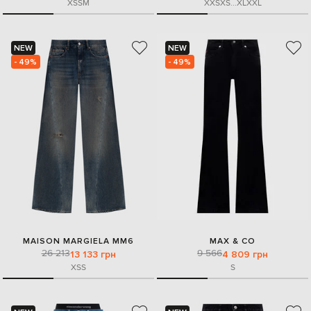
XS
S
M
XXS
XS
...
XL
XXL
NEW
NEW
- 49%
- 49%
MAISON MARGIELA MM6
MAX & CO
26 213
9 566
13 133 грн
4 809 грн
XS
S
S