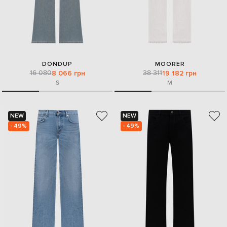
DONDUP
MOORER
16 080
38 311
8 066 грн
19 182 грн
S
M
NEW
NEW
- 49%
- 49%