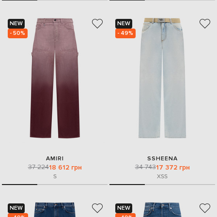
NEW
NEW
- 50%
- 49%
AMIRI
SSHEENA
37 224
34 743
18 612 грн
17 372 грн
S
XS
S
NEW
NEW