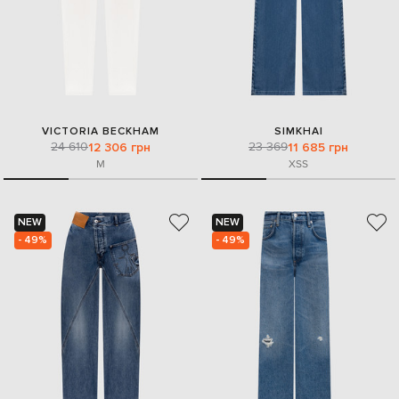
VICTORIA BECKHAM
SIMKHAI
24 610
23 369
12 306 грн
11 685 грн
M
XS
S
NEW
NEW
- 49%
- 49%