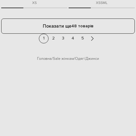
XS
XS
S
M
L
Показати ще
48 товарів
1
2
3
4
5
Головна
Sale жінкам
Одяг
Джинси