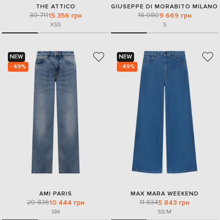
THE ATTICO
GIUSEPPE DI MORABITO MILANO
30 711
16 080
15 356 грн
9 669 грн
XS
S
S
NEW
NEW
- 49%
- 49%
AMI PARIS
MAX MARA WEEKEND
20 836
11 634
10 444 грн
5 843 грн
S
M
S
S/M