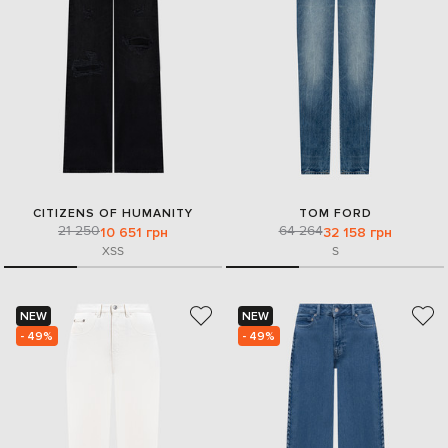
CITIZENS OF HUMANITY
TOM FORD
21 250
64 264
10 651 грн
32 158 грн
XS
S
S
NEW
NEW
- 49%
- 49%