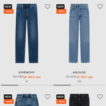
NEW
NEW
- 50%
- 40%
GIVENCHY
AGOLDE
53 768
20 629
26 884 грн
12 357 грн
M
S
M
NEW
NEW
- 49%
- 49%