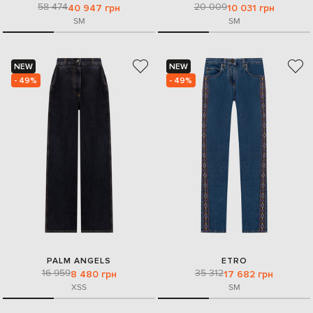
58 474
20 009
40 947 грн
10 031 грн
S
M
S
M
NEW
NEW
- 49%
- 49%
PALM ANGELS
ETRO
16 959
35 312
8 480 грн
17 682 грн
XS
S
S
M