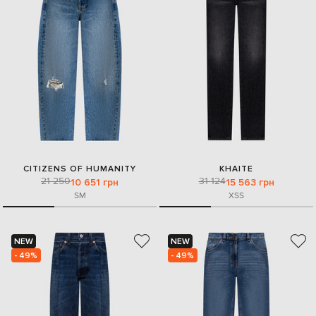
CITIZENS OF HUMANITY
KHAITE
21 250
31 124
10 651 грн
15 563 грн
S
M
XS
S
NEW
NEW
- 49%
- 49%