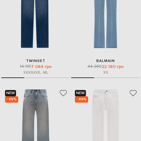
TWINSET
BALMAIN
14 115
44 360
7 084 грн
22 180 грн
XXXS
XXS
...
M
L
XS
NEW
NEW
- 49%
- 49%