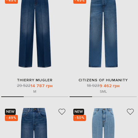
- 49%
- 49%
THIERRY MUGLER
CITIZENS OF HUMANITY
29 522
18 923
14 787 грн
9 462 грн
M
S
M
L
NEW
NEW
- 49%
- 50%