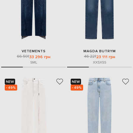
VETEMENTS
MAGDA BUTRYM
66 591
46 221
33 296 грн
23 111 грн
S
M
L
XXS
XS
S
NEW
NEW
- 49%
- 49%