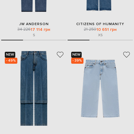
JW ANDERSON
CITIZENS OF HUMANITY
34 226
21 250
17 114 грн
10 651 грн
S
XS
NEW
NEW
- 49%
- 39%