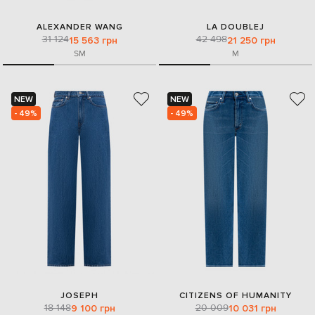
ALEXANDER WANG
LA DOUBLEJ
31 124
42 498
15 563 грн
21 250 грн
S
M
M
NEW
NEW
- 49%
- 49%
JOSEPH
CITIZENS OF HUMANITY
18 148
20 009
9 100 грн
10 031 грн