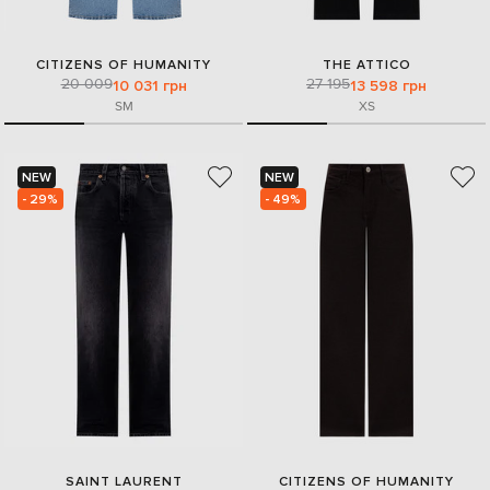
CITIZENS OF HUMANITY
THE ATTICO
20 009
27 195
10 031 грн
13 598 грн
S
M
XS
NEW
NEW
- 29%
- 49%
SAINT LAURENT
CITIZENS OF HUMANITY