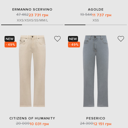
ERMANNO SCERVINO
AGOLDE
47 462
19 544
23 731 грн
11 737 грн
XXS/XS
XS/S
S/M
M/L
XS
S
NEW
NEW
- 49%
- 49%
CITIZENS OF HUMANITY
PESERICO
20 009
24 300
10 031 грн
12 151 грн