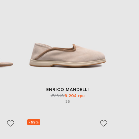
ENRICO MANDELLI
30 659
9 204 грн
36
- 69%