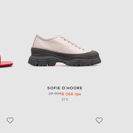
SOFIE D`HOORE
26 884
8 066 грн
37.5