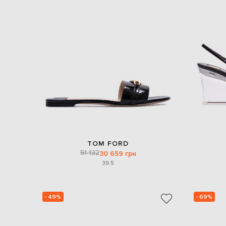
TOM FORD
51 132
30 659 грн
39.5
- 49%
- 69%