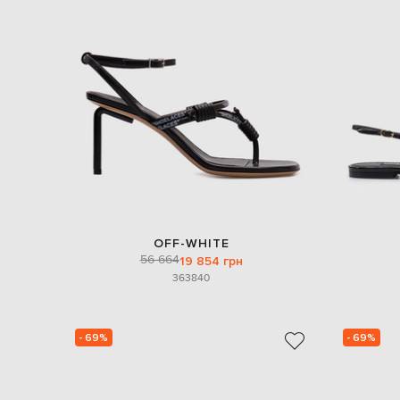
OFF-WHITE
56 664
19 854 грн
36
38
40
- 69%
- 69%