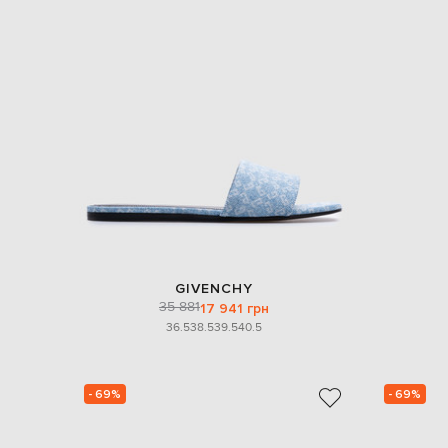
GIVENCHY
35 881
17 941 грн
36.5
38.5
39.5
40.5
- 69%
- 69%