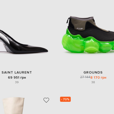
SAINT LAURENT
GROUNDS
27 144
69 951 грн
8 170 грн
39
38
- 70%