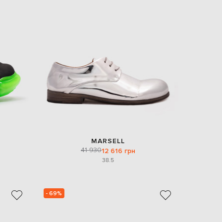
MARSELL
41 930
12 616 грн
38.5
- 69%