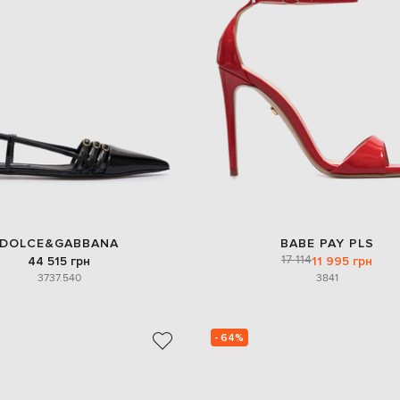
DOLCE&GABBANA
BABE PAY PLS
17 114
44 515 грн
11 995 грн
37
37.5
40
38
41
- 64%