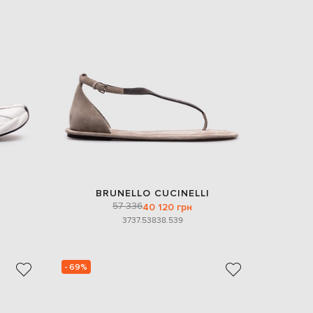
Italy
€
EUR
Latvia
€
EUR
Lithuania
€
EUR
Luxembourg
€
EUR
Netherlands
€
BRUNELLO CUCINELLI
PLN
57 336
40 120 грн
Poland
zł
37
37.5
38
38.5
39
EUR
Portugal
€
- 69%
EUR
Romania
€