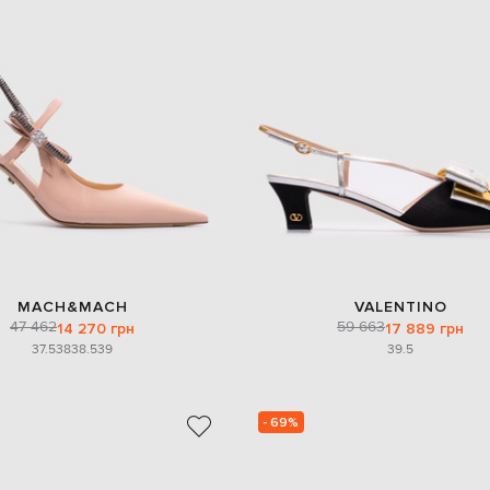
MACH&MACH
VALENTINO
47 462
59 663
14 270 грн
17 889 грн
37.5
38
38.5
39
39.5
- 69%