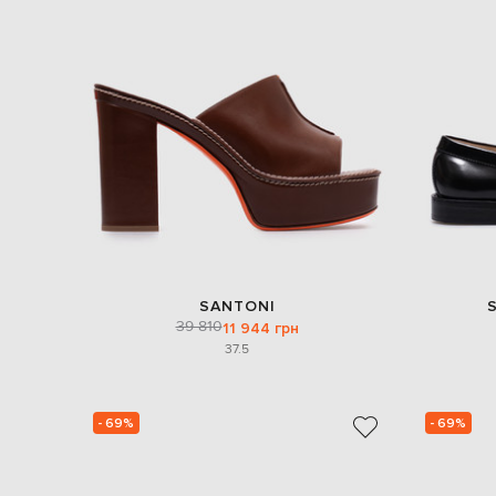
SANTONI
39 810
11 944 грн
37.5
- 69%
- 69%