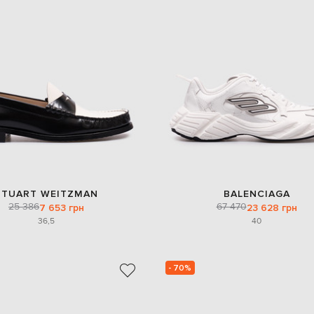
STUART WEITZMAN
BALENCIAGA
25 386
67 470
7 653 грн
23 628 грн
36,5
40
- 70%