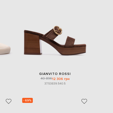
GIANVITO ROSSI
40 896
12 306 грн
37.5
38
39.5
40.5
- 69%