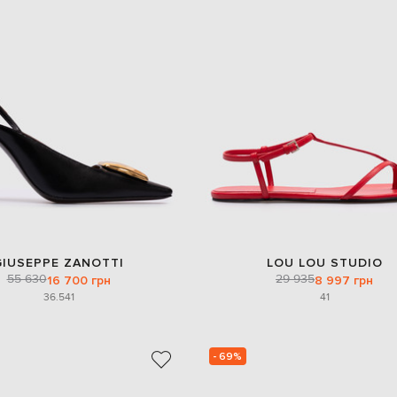
GIUSEPPE ZANOTTI
LOU LOU STUDIO
55 630
29 935
16 700 грн
8 997 грн
36.5
41
41
- 69%