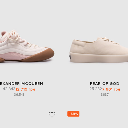
LEXANDER MCQUEEN
FEAR OF GOD
42 343
25 282
12 719 грн
7 601 грн
36.5
41
36
37
- 69%