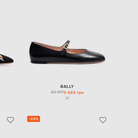
EUR
Slovakia
€
EUR
Slovenia
€
EUR
Spain
€
EUR
Sweden
€
UAH
Ukraine
₴
BALLY
32 107
9 669 грн
EUR
37
Other
€
- 69%