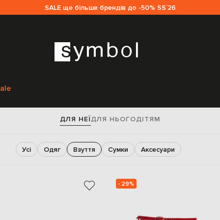
SALE ще більше брендів до -50% SS`26
Головна
Жінкам
Взуття
ale
New Season Весна-літо 25
ДЛЯ НЕЇ
ДЛЯ НЬОГО
ДІТЯМ
Усі
Одяг
Взуття
Сумки
Аксесуари
- 29%