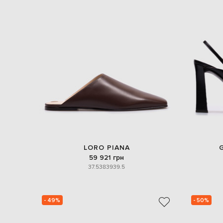
LORO PIANA
59 921 грн
37.5
38
39
39.5
- 49%
- 50%