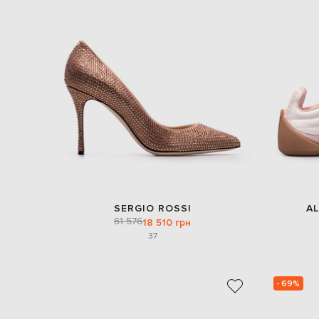
SERGIO ROSSI
A
61 576
18 510 грн
37
- 69%