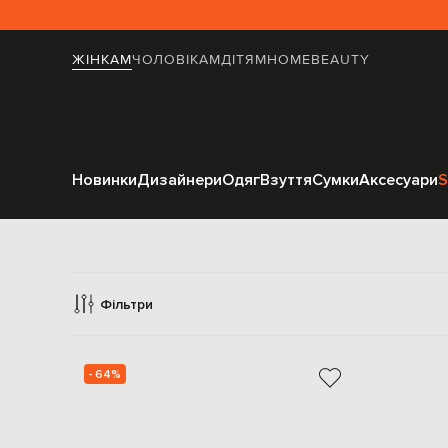
ЖІНКАМ
ЧОЛОВІКАМ
ДІТЯМ
HOME
BEAUTY
Новинки
Дизайнери
Одяг
Взуття
Сумки
Аксесуари
S
Фільтри
- 64%