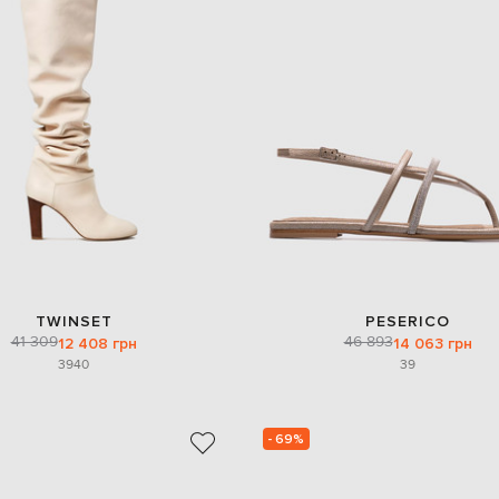
TWINSET
PESERICO
41 309
46 893
12 408 грн
14 063 грн
39
40
39
- 69%