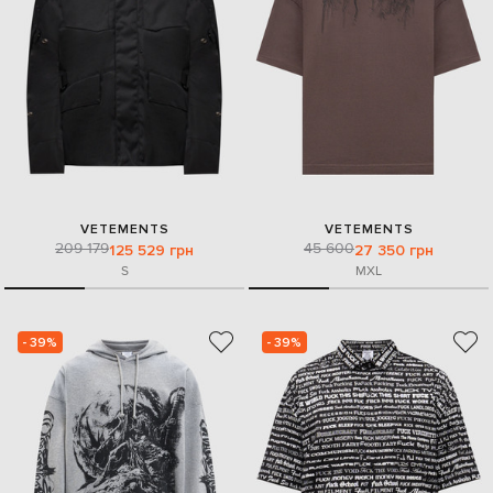
VETEMENTS
VETEMENTS
209 179
45 600
125 529 грн
27 350 грн
S
M
XL
- 39%
- 39%