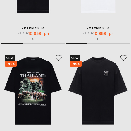
VETEMENTS
VETEMENTS
21 714
21 714
10 858 грн
10 858 грн
S
L
NEW
NEW
- 49%
- 49%