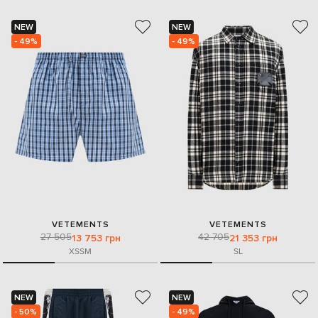
NEW
NEW
- 49%
- 49%
VETEMENTS
VETEMENTS
27 505
42 705
13 753 грн
21 353 грн
XS
S
M
S
L
NEW
NEW
- 50%
- 49%