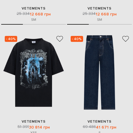
VETEMENTS
VETEMENTS
25 334
25 334
12 668 грн
12 668 грн
S
M
S
M
- 40%
- 40%
VETEMENTS
VETEMENTS
51 391
69 486
30 814 грн
41 671 грн
XS
S
S