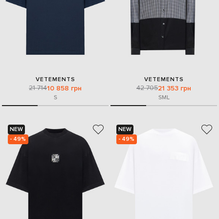
VETEMENTS
VETEMENTS
21 714
42 705
10 858 грн
21 353 грн
S
S
M
L
NEW
NEW
- 49%
- 49%