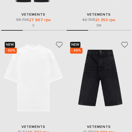
VETEMENTS
VETEMENTS
55 734
42 705
27 867 грн
21 353 грн
S
S
M
NEW
NEW
- 50%
- 49%
VETEMENTS
VETEMENTS
19 544
41 981