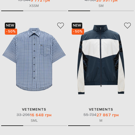
9 772 грн
20 991 грн
XS
S
M
S
M
NEW
NEW
- 50%
- 50%
VETEMENTS
VETEMENTS
33 296
55 734
16 648 грн
27 867 грн
S
M
L
M