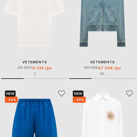
VETEMENTS
VETEMENTS
20 267
94 094
10 134 грн
47 048 грн
S
M
L
NEW
NEW
- 49%
- 49%