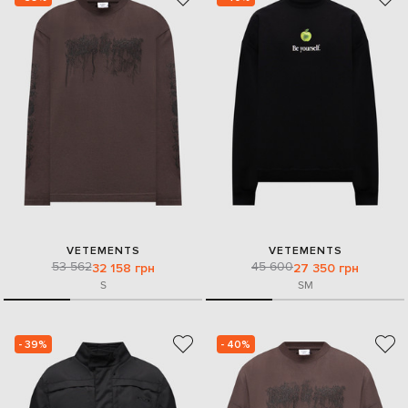
VETEMENTS
VETEMENTS
53 562
45 600
32 158 грн
27 350 грн
S
S
M
- 39%
- 40%