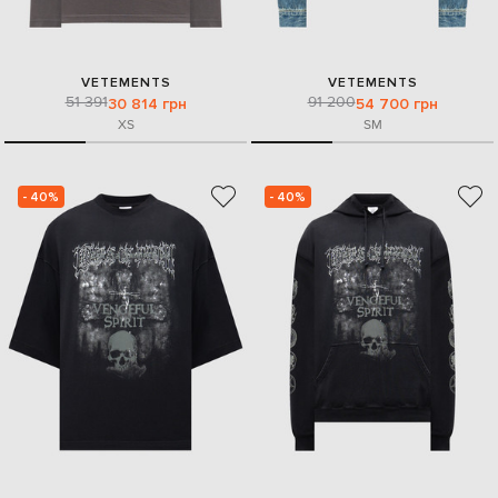
VETEMENTS
VETEMENTS
51 391
91 200
30 814 грн
54 700 грн
XS
S
M
- 40%
- 40%