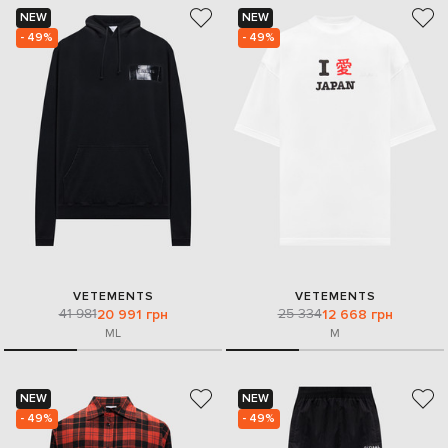
NEW
NEW
- 49%
- 49%
VETEMENTS
VETEMENTS
41 981
25 334
20 991 грн
12 668 грн
M
L
M
NEW
NEW
- 49%
- 49%