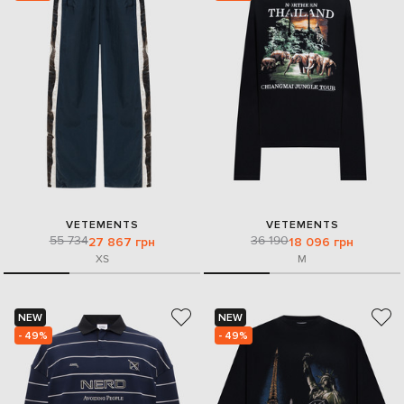
VETEMENTS
VETEMENTS
55 734
36 190
27 867 грн
18 096 грн
XS
M
NEW
NEW
- 49%
- 49%