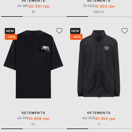
VETEMENTS
VETEMENTS
41 981
31 124
20 991 грн
15 563 грн
M
S
M
L
XL
NEW
NEW
- 49%
- 49%
VETEMENTS
VETEMENTS
21 714
42 705
10 858 грн
21 353 грн
XL
S