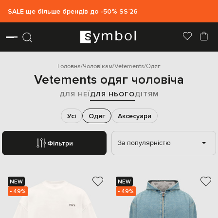
SALE ще більше брендів до -50% SS`26
Головна
Чоловікам
Vetements
Одяг
Vetements одяг чоловіча
ДЛЯ НЕЇ
ДЛЯ НЬОГО
ДІТЯМ
Усі
Одяг
Аксесуари
За популярністю
Фільтри
NEW
NEW
- 49%
- 49%