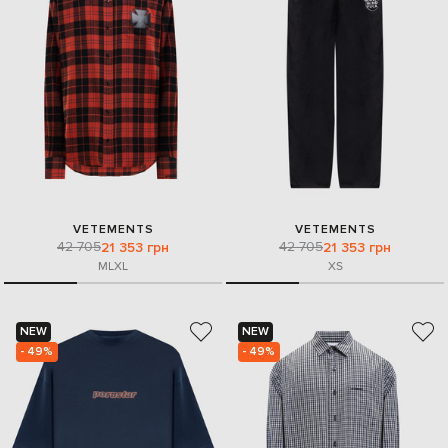
VETEMENTS
VETEMENTS
42 705
42 705
21 353 грн
21 353 грн
M
L
XL
XS
NEW
NEW
- 49%
- 49%