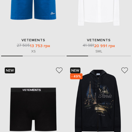
VETEMENTS
VETEMENTS
27 505
41 981
13 753 грн
20 991 грн
XS
S
M
L
NEW
NEW
- 49%