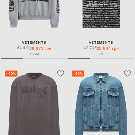
VETEMENTS
VETEMENTS
64 419
42 705
38 673 грн
25 644 грн
XS
S
M
S
M
- 40%
- 40%