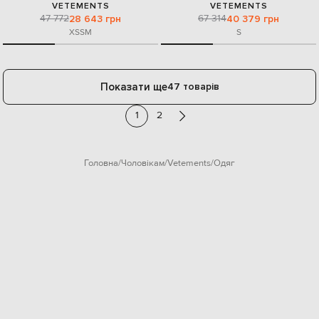
VETEMENTS
VETEMENTS
47 772
67 314
28 643 грн
40 379 грн
XS
S
M
S
Показати ще
47 товарів
1
2
Головна
Чоловікам
Vetements
Одяг