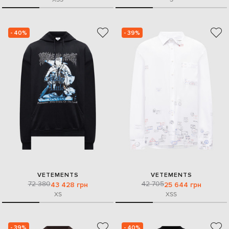
- 40%
- 39%
VETEMENTS
VETEMENTS
72 380
42 705
43 428 грн
25 644 грн
XS
XS
S
- 39%
- 40%