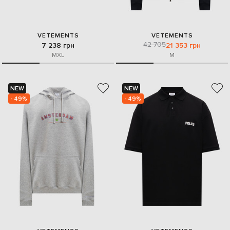
VETEMENTS
VETEMENTS
42 705
7 238 грн
21 353 грн
M
XL
M
NEW
NEW
- 49%
- 49%