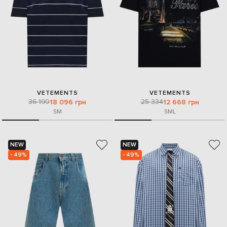
VETEMENTS
VETEMENTS
36 190
25 334
18 096 грн
12 668 грн
S
M
S
M
L
NEW
NEW
- 49%
- 49%