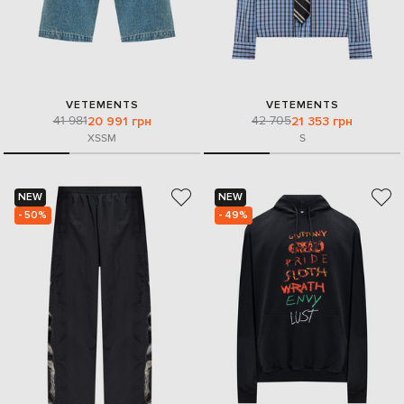
VETEMENTS
VETEMENTS
41 981
42 705
20 991 грн
21 353 грн
XS
S
M
S
NEW
NEW
- 50%
- 49%