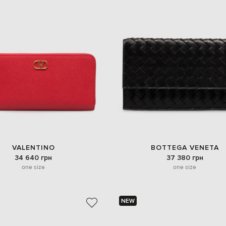
VALENTINO
BOTTEGA VENETA
34 640 грн
37 380 грн
one size
one size
NEW