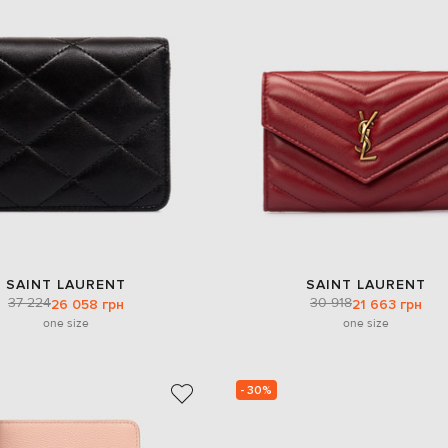
SAINT LAURENT
SAINT LAURENT
37 224
30 918
26 058 грн
21 663 грн
one size
one size
- 30%