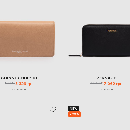
GIANNI CHIARINI
VERSACE
8 893
34 122
5 326 грн
17 062 грн
one size
one size
NEW
- 29%