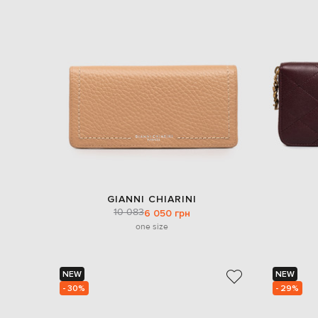
GIANNI CHIARINI
10 083
6 050 грн
one size
NEW
NEW
- 30%
- 29%