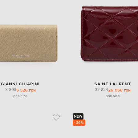
GIANNI CHIARINI
SAINT LAURENT
8 893
37 224
5 326 грн
26 058 грн
one size
one size
NEW
- 39%