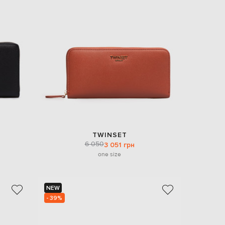
EUR
Denmark
€
EUR
Estonia
€
EUR
Finland
€
EUR
France
€
EUR
TWINSET
Germany
6 050
3 051 грн
€
one size
EUR
Greece
€
NEW
EUR
- 39%
Hungary
€
EUR