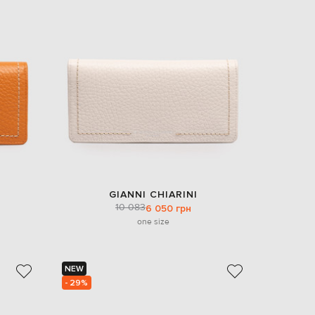
EUR
Slovakia
€
EUR
Slovenia
€
EUR
Spain
€
EUR
Sweden
€
UAH
Ukraine
GIANNI CHIARINI
₴
10 083
6 050 грн
one size
EUR
Other
€
NEW
- 29%