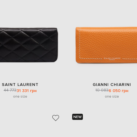
SAINT LAURENT
GIANNI CHIARINI
44 773
10 083
31 331 грн
6 050 грн
one size
one size
NEW