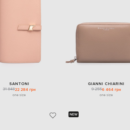
SANTONI
GIANNI CHIARINI
31 848
9 255
22 284 грн
6 464 грн
one size
one size
NEW