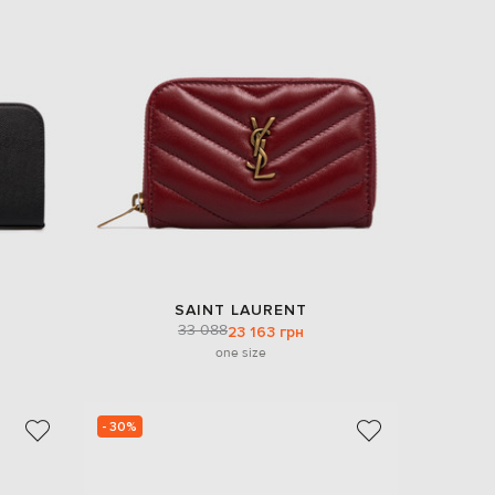
SAINT LAURENT
33 088
23 163 грн
one size
- 30%