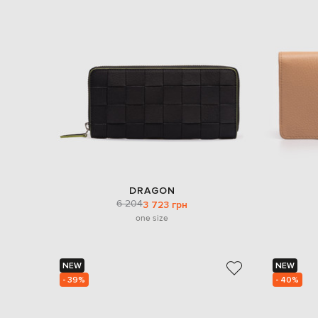
DRAGON
6 204
3 723 грн
one size
NEW
NEW
- 39%
- 40%