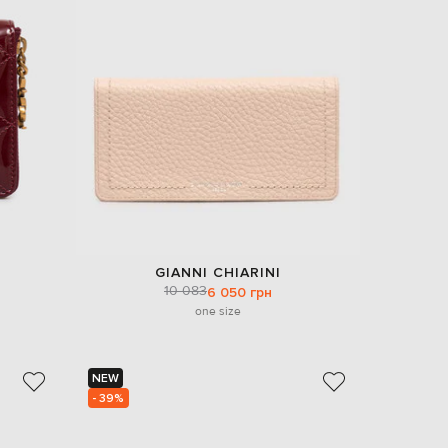
Italy
€
EUR
Latvia
€
EUR
Lithuania
€
EUR
Luxembourg
€
EUR
Netherlands
€
GIANNI CHIARINI
10 083
PLN
6 050 грн
Poland
one size
zł
EUR
Portugal
€
NEW
- 39%
EUR
Romania
€