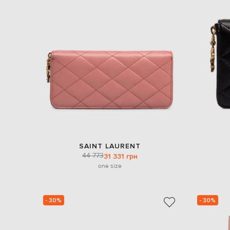
SAINT LAURENT
44 773
31 331 грн
one size
- 30%
- 30%