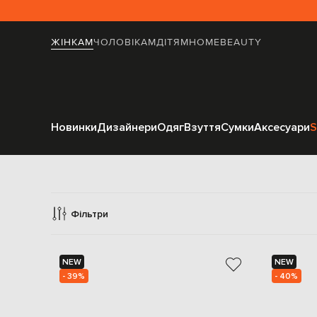
ЖІНКАМ
ЧОЛОВІКАМ
ДІТЯМ
HOME
BEAUTY
Новинки
Дизайнери
Одяг
Взуття
Сумки
Аксесуари
S
Фільтри
NEW
NEW
- 39%
- 40%