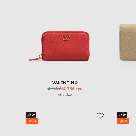
VALENTINO
24 559
14 736 грн
one size
NEW
NEW
- 40%
- 30%