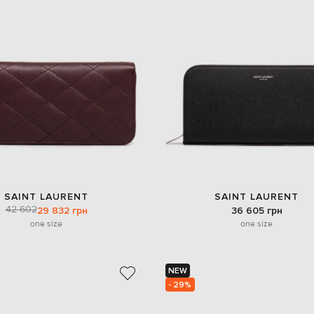
SAINT LAURENT
SAINT LAURENT
42 602
29 832 грн
36 605 грн
one size
one size
NEW
- 29%