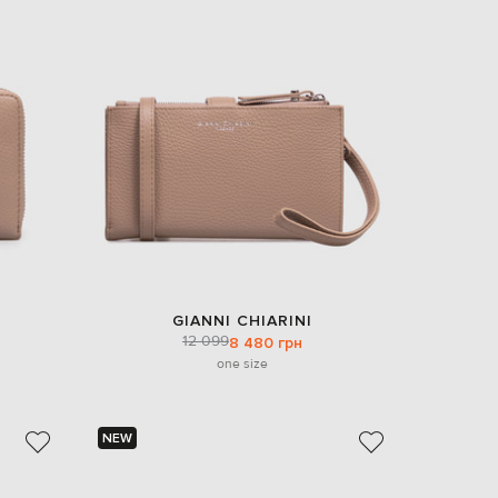
GIANNI CHIARINI
12 099
8 480 грн
one size
NEW