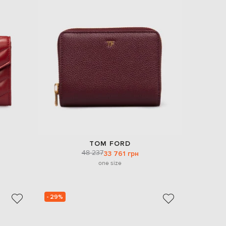
TOM FORD
48 237
33 761 грн
one size
- 29%