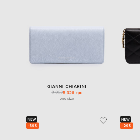
GIANNI CHIARINI
8 893
5 326 грн
one size
NEW
NEW
- 39%
- 29%