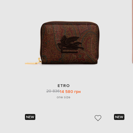
ETRO
20 836
14 580 грн
one size
NEW
NEW