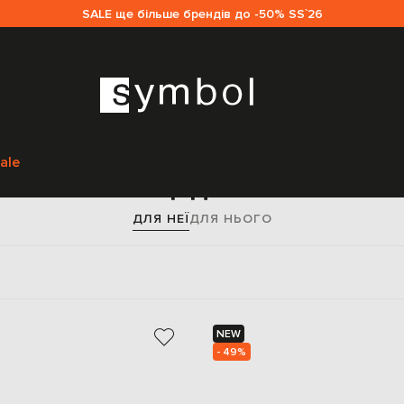
SALE ще більше брендів до -50% SS`26
Головна
Жінкам
Аксесуари
Гаманці
ale
Гаманці для жінок
ДЛЯ НЕЇ
ДЛЯ НЬОГО
NEW
- 49%