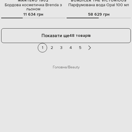
MANTERO 1902
BOADICEA THE VICTORIOUS
Бордова косметичка Brenda з
Парфумована вода Opal 100 мл
льоном
11 634 грн
58 629 грн
Показати ще
48 товарів
1
2
3
4
5
Головна
Beauty