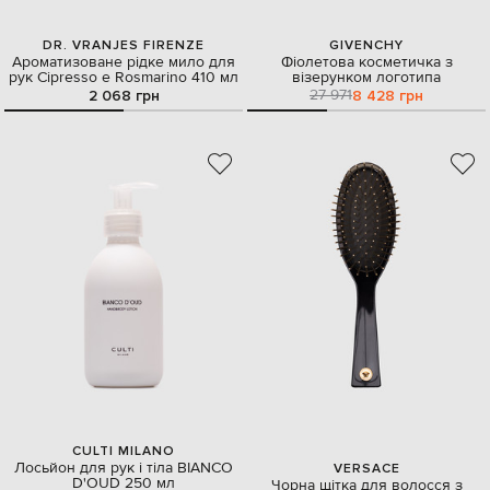
DR. VRANJES FIRENZE
GIVENCHY
Ароматизоване рідке мило для
Фіолетова косметичка з
рук Cipresso e Rosmarino 410 мл
візерунком логотипа
27 971
2 068 грн
8 428 грн
CULTI MILANO
Лосьйон для рук і тіла BIANCO
VERSACE
D'OUD 250 мл
Чорна щітка для волосся з