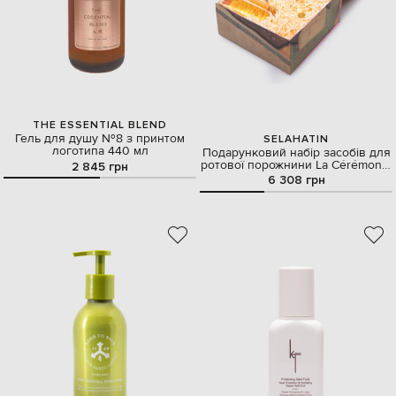
THE ESSENTIAL BLEND
Гель для душу №8 з принтом
SELAHATIN
логотипа 440 мл
Подарунковий набір засобів для
ротової порожнини La Cérémonie
2 845 грн
Of Course I Still Luv You
6 308 грн