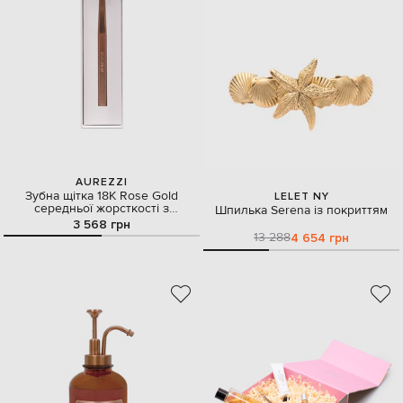
AUREZZI
Зубна щітка 18К Rose Gold
LELET NY
середньої жорсткості з
Шпилька Serena із покриттям
покриттям
3 568 грн
13 288
4 654 грн