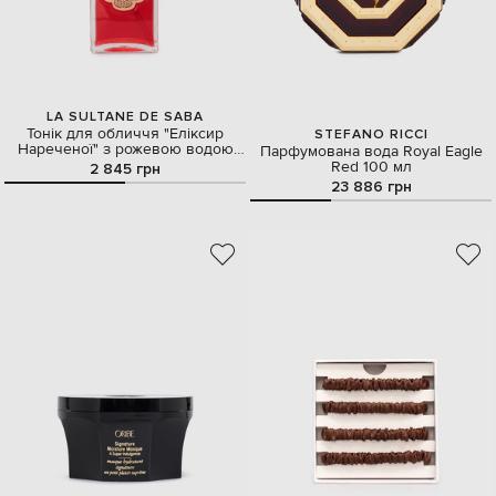
LA SULTANE DE SABA
Тонік для обличчя "Еліксир
STEFANO RICCI
Нареченої" з рожевою водою
Парфумована вода Royal Eagle
200 мл
Red 100 мл
2 845 грн
23 886 грн