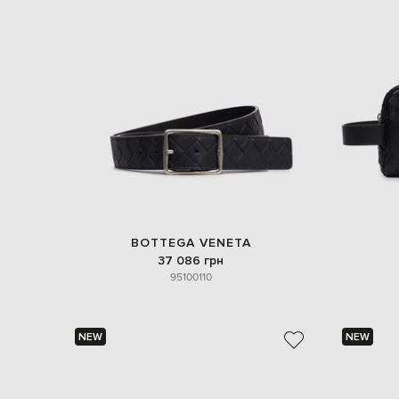
BOTTEGA VENETA
37 086 грн
95
100
110
NEW
NEW