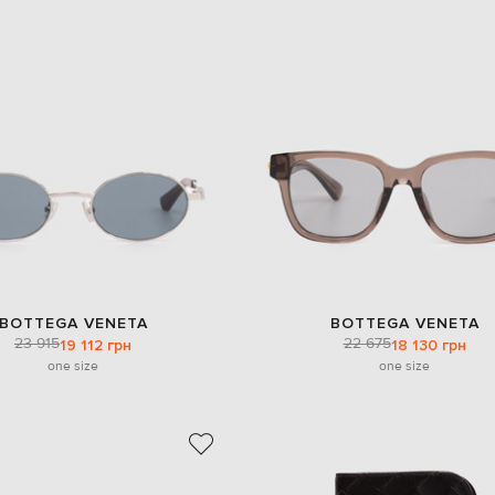
BOTTEGA VENETA
BOTTEGA VENETA
23 915
22 675
19 112 грн
18 130 грн
one size
one size