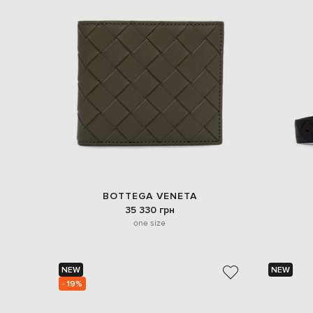
BOTTEGA VENETA
35 330 грн
one size
NEW
NEW
- 19%