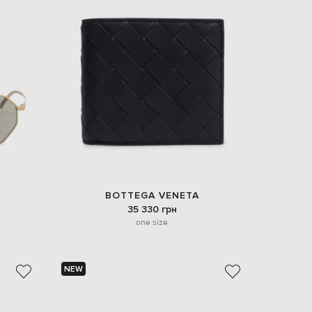
EUR
Slovakia
€
EUR
Slovenia
€
EUR
Spain
€
EUR
Sweden
€
UAH
Ukraine
₴
BOTTEGA VENETA
35 330 грн
EUR
one size
Other
€
NEW