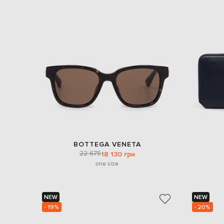
BOTTEGA VENETA
22 675
18 130 грн
one size
NEW
NEW
- 19%
- 20%