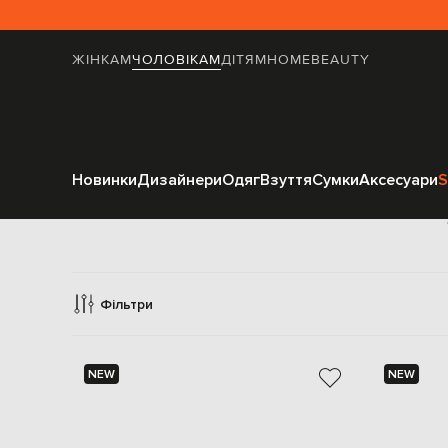
ЖІНКАМ
ЧОЛОВІКАМ
ДІТЯМ
HOME
BEAUTY
Новинки
Дизайнери
Одяг
Взуття
Сумки
Аксесуари
S
Аксес
Фільтри
NEW
NEW