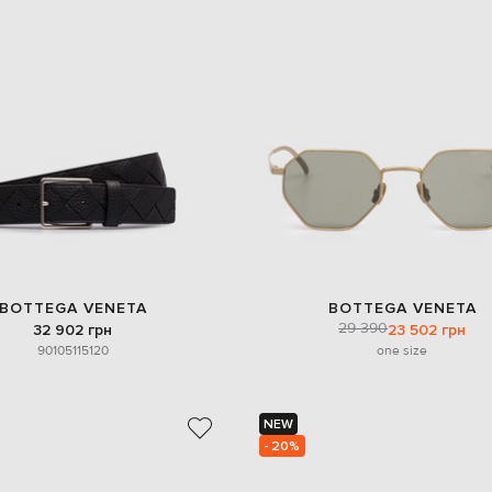
BOTTEGA VENETA
BOTTEGA VENETA
29 390
32 902 грн
23 502 грн
90
105
115
120
one size
NEW
- 20%