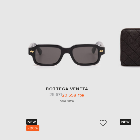
BOTTEGA VENETA
25 671
20 558 грн
one size
NEW
NEW
- 20%