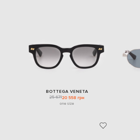
BOTTEGA VENETA
25 671
20 558 грн
one size