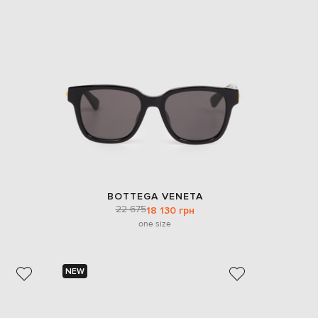
Italy
€
EUR
Latvia
€
EUR
Lithuania
€
EUR
Luxembourg
€
EUR
Netherlands
€
BOTTEGA VENETA
PLN
22 675
18 130 грн
Poland
zł
one size
EUR
Portugal
€
NEW
EUR
Romania
€