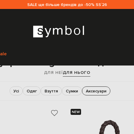
SALE ще більше брендів до -50% SS`26
Головна
Чоловікам
Bottega Veneta
Аксесуари
ale
уари Bottega Veneta для чол
ДЛЯ НЕЇ
ДЛЯ НЬОГО
Усі
Одяг
Взуття
Сумки
Аксесуари
NEW