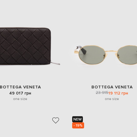
BOTTEGA VENETA
BOTTEGA VENETA
23 915
49 017 грн
19 112 грн
one size
one size
NEW
- 19%