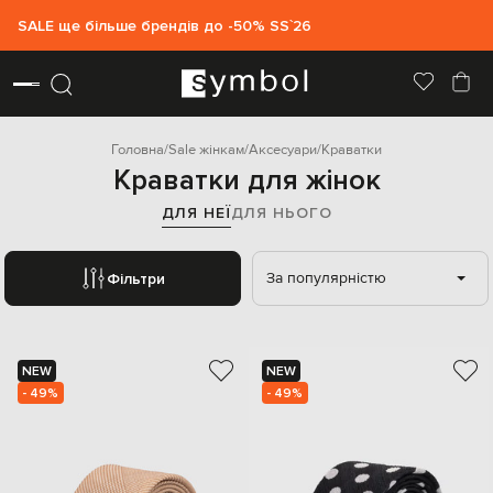
SALE ще більше брендів до -50% SS`26
Головна
Sale жінкам
Аксесуари
Краватки
Краватки для жінок
ДЛЯ НЕЇ
ДЛЯ НЬОГО
За популярністю
Фільтри
NEW
NEW
- 49%
- 49%