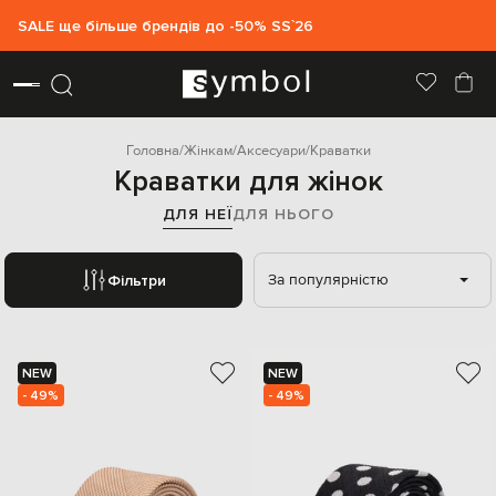
SALE ще більше брендів до -50% SS`26
Головна
Жінкам
Аксесуари
Краватки
Краватки для жінок
ДЛЯ НЕЇ
ДЛЯ НЬОГО
За популярністю
Фільтри
NEW
NEW
- 49%
- 49%