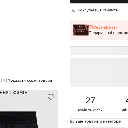
Консультація стиліста
Сертифікати
Подарункові електро
Показати схожі товари
ННЯ І ОБМІН
27
100% поліамід
Португалія
років на ринку
сві
чорний
еластичний пояс на шнурку
Більше товарів з категорій
ені, задня кишеня на блискавці