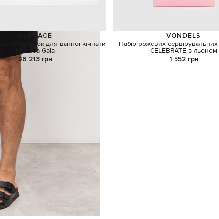
VERSACE
VONDELS
овий килимок для ванної кімнати
Набір рожевих сервірувальних
Medusa Gala
CELEBRATE з льоном
26 213 грн
1 552 грн