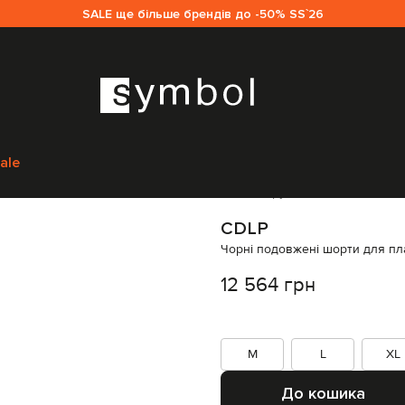
SALE ще більше брендів до -50% SS`26
яг
Пляжний одяг
Шорти для плавання
CDLP Чорні подовжені шорти
ale
Код товару:
335419
CDLP
Чорні подовжені шорти для п
12 564 грн
M
L
XL
До кошика