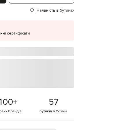
EUR
Наявність в бутиках
Denmark
€
EUR
Estonia
€
нні сертифікати
EUR
Finland
€
EUR
France
€
EUR
Germany
€
EUR
Greece
400
+
57
€
тових брендів
бутиків в Україні
EUR
Hungary
€
EUR