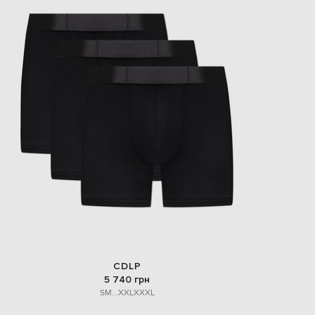
CDLP
5 740 грн
S
M
...
XXL
XXXL