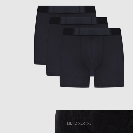
CDLP
5 740 грн
M
L
XL
XXL
XXXL