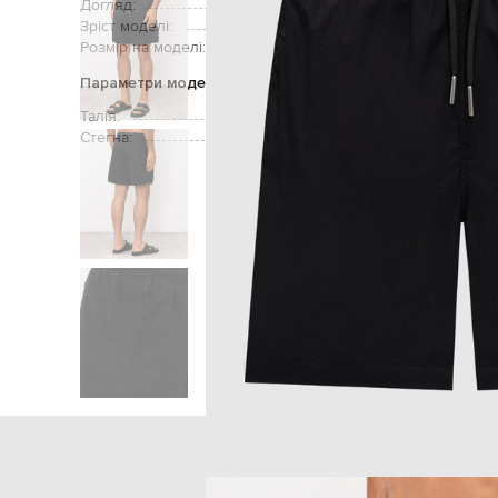
Догляд:
ручне аб
Зріст моделі:
Розмір на моделі:
Параметри моделі
Талія:
Стегна:
Головна
Чоловікам
CDLP
Од