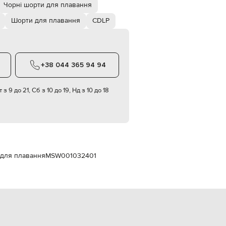
Italy
Чорні шорти для плавання
€
Шорти для плавання
CDLP
EUR
Latvia
€
EUR
Lithuania
+38 044 365 94 94
€
EUR
 з 9 до 21, Сб з 10 до 19, Нд з 10 до 18
Luxembourg
€
EUR
Netherlands
€
PLN
Poland
 для плавання
MSW001032401
zł
EUR
Portugal
€
EUR
Romania
€