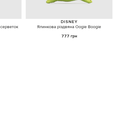
DISNEY
 серветок
Ялинкова різдвяна Oogie Boogie
Cтату
777 грн