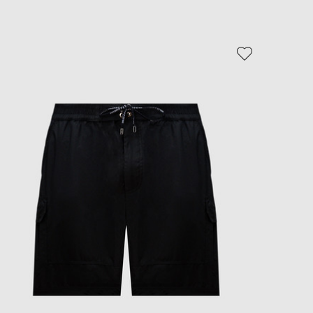
EUR
Slovakia
€
EUR
Slovenia
€
EUR
Spain
€
EUR
Sweden
€
UAH
Ukraine
₴
EUR
Other
€