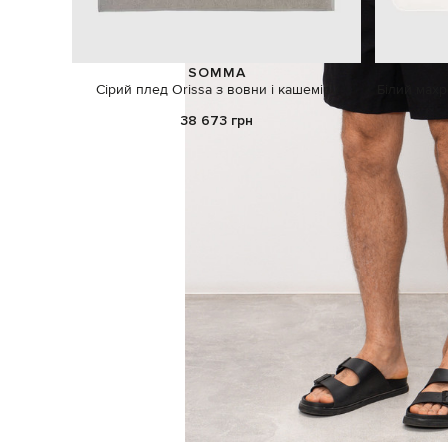
SOMMA
Сірий плед Orissa з вовни і кашеміру
Білий махр
38 673 грн