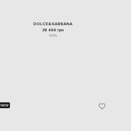
DOLCE&GABBANA
38 466 грн
XS
XL
NEW
NEW