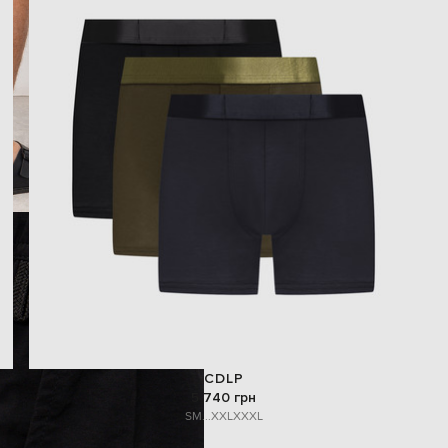
CDLP
5 740 грн
S
M
...
XXL
XXXL