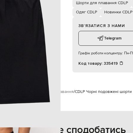
о машинне прання, суха чистка
Шорти для плавання CDLP
187 см
Одяг CDLP
Новинки CDLP
М
ЗВʼЯЗАТИСЯ З НАМИ
86 см
94 см
Telegram
Графік роботи колцентру:
Пн-Пт
Код товару:
335419
яг
Пляжний одяг
Шорти для плавання
CDLP Чорні подовжені шорти
Також може сподобатись