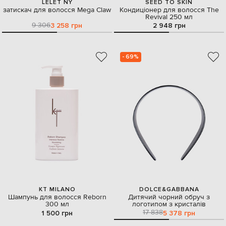
LELET NY
SEED TO SKIN
затискач для волосся Mega Claw
Кондиціонер для волосся The
Revival 250 мл
9 306
3 258 грн
2 948 грн
- 69%
KT MILANO
DOLCE&GABBANA
Шампунь для волосся Reborn
Дитячий чорний обруч з
300 мл
логотипом з кристалів
17 838
1 500 грн
5 378 грн