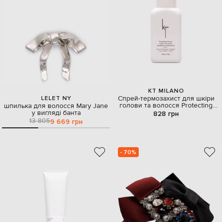
KT MILANO
Спрей-термозахист для шкіри
LELET NY
голови та волосся Protecting
шпилька для волосся Mary Jane
Acqua 120 мл
у вигляді банта
828 грн
13 805
9 669 грн
- 70%