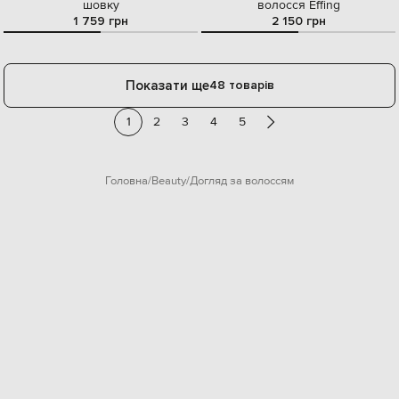
шовку
волосся Effing
1 759 грн
2 150 грн
Показати ще
48 товарів
1
2
3
4
5
Головна
Beauty
Догляд за волоссям