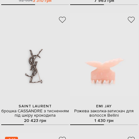
32 934
3 310 грн
7 963 грн
SAINT LAURENT
EMI JAY
брошка CASSANDRE з тисненням
Рожева заколка-затискач для
під шкіру крокодила
волосся Bellini
20 423 грн
1 430 грн