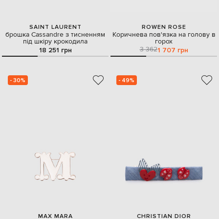
SAINT LAURENT
ROWEN ROSE
брошка Cassandre з тисненням
Коричнева пов'язка на голову в
під шкіру крокодила
горох
3 362
18 251 грн
1 707 грн
- 30%
- 49%
MAX MARA
CHRISTIAN DIOR