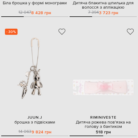
Біла брошка у формі монограми
Дитяча блакитна шпилька для
волосся з аплікацією
12 047
7 394
8 428 грн
3 723 грн
- 30%
JUUN.J
RIMINIVESTE
брошка з підвісками
Дитяча рожева пов'язка на
голову з бантиком
14 063
9 824 грн
518 грн