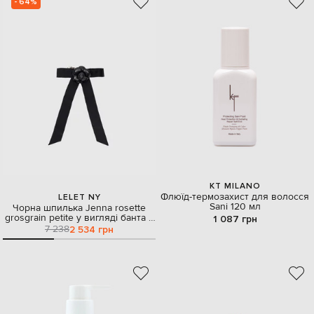
- 64%
KT MILANO
Флюїд-термозахист для волосся
LELET NY
Sani 120 мл
Чорна шпилька Jenna rosette
grosgrain petite у вигляді банта з
1 087 грн
квіткою
7 238
2 534 грн