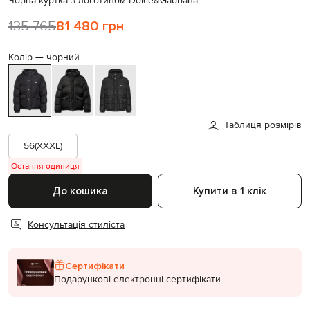
Чорна куртка з логотипом Dolce&Gabbana
135 765
81 480 грн
Колір —
чорний
Таблиця розмірів
56(XXXL)
Остання одиниця
До кошика
Купити в 1 клік
Консультація стиліста
Сертифікати
Подарункові електронні сертифікати