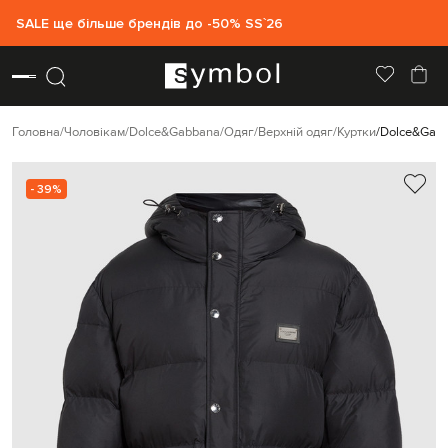
SALE ще більше брендів до -50% SS`26
Головна
Чоловікам
Dolce&Gabbana
Одяг
Верхній одяг
Куртки
Dolce&Gabb
- 39%