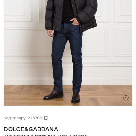
ШУКАЄТЕ НОВИЙ ОБРАЗ?
Давайте підберемо щось ще
Код товару:
225706
DOLCE&GABBANA
Схожі товари