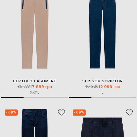
BERTOLO CASHMERE
SCISSOR SCRIPTOR
35 777
40 326
17 889 грн
12 099 грн
XXXL
L
- 69%
- 69%