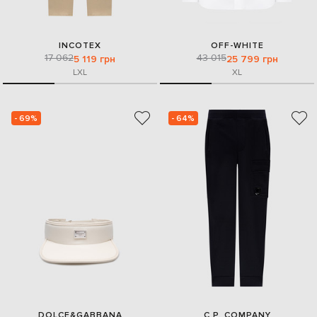
INCOTEX
OFF-WHITE
17 062
43 015
5 119 грн
25 799 грн
L
XL
XL
- 69%
- 64%
DOLCE&GABBANA
C.P. COMPANY