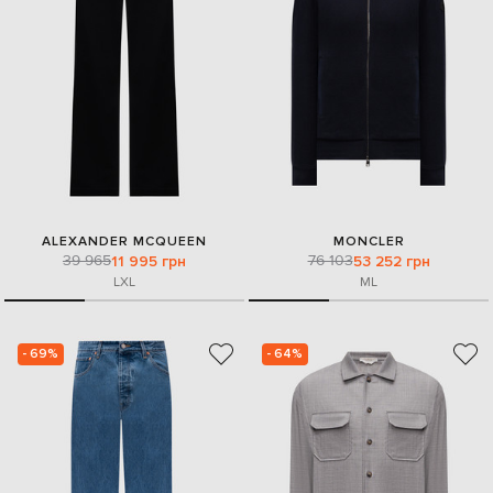
ALEXANDER MCQUEEN
MONCLER
39 965
76 103
11 995 грн
53 252 грн
L
XL
M
L
- 69%
- 64%