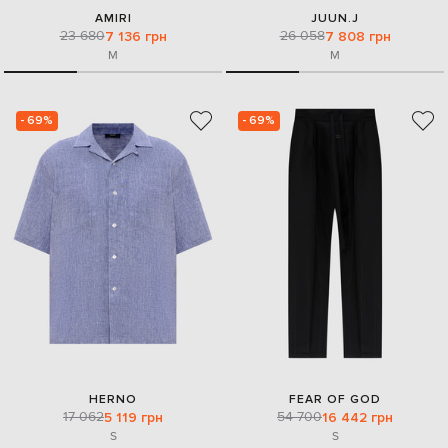
AMIRI
JUUN.J
23 680
26 058
7 136 грн
7 808 грн
M
M
- 69%
- 69%
HERNO
FEAR OF GOD
17 062
54 700
5 119 грн
16 442 грн
S
S