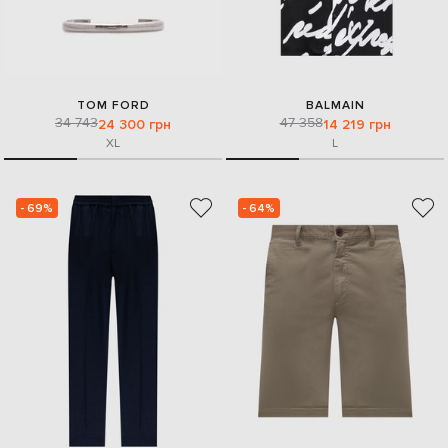
TOM FORD
BALMAIN
34 743
47 358
24 300 грн
14 219 грн
XL
L
- 69%
- 64%