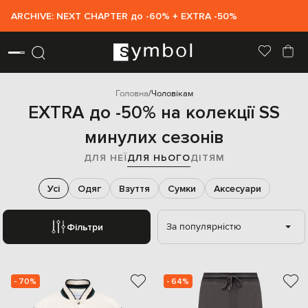
ARCHIVE: NEXT CHAPTER до -60% + EXTRA -50%
Головна
Чоловікам
EXTRA до -50% на колекції SS
минулих сезонів
ДЛЯ НЕЇ
ДЛЯ НЬОГО
ДІТЯМ
Усі
Одяг
Взуття
Сумки
Аксесуари
За популярністю
Фільтри
- 70%
- 64%