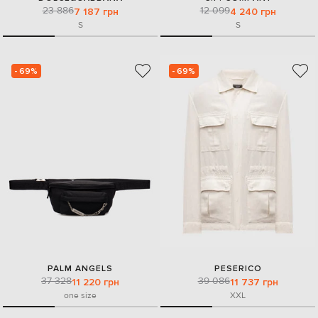
23 886
12 099
7 187 грн
4 240 грн
S
S
- 69%
- 69%
PALM ANGELS
PESERICO
37 328
39 086
11 220 грн
11 737 грн
one size
XXL