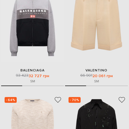
BALENCIAGA
VALENTINO
93 423
66 901
32 727 грн
20 061 грн
S
M
S
M
- 64%
- 70%