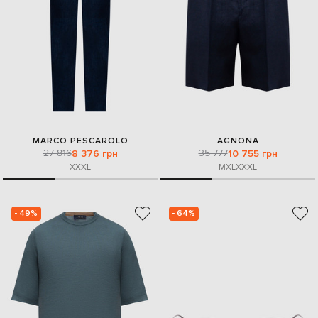
MARCO PESCAROLO
AGNONA
27 816
35 777
8 376 грн
10 755 грн
XXXL
M
XL
XXXL
- 49%
- 64%