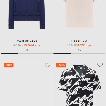
PALM ANGELS
PESERICO
32 572
15 046
19 544 грн
4 551 грн
M
XL
- 30%
- 69%