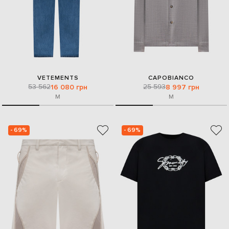
VETEMENTS
CAPOBIANCO
53 562
25 593
16 080 грн
8 997 грн
M
M
- 69%
- 69%