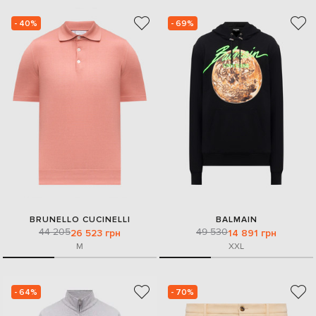
- 40%
- 69%
BRUNELLO CUCINELLI
BALMAIN
44 205
49 530
26 523 грн
14 891 грн
M
XXL
- 64%
- 70%