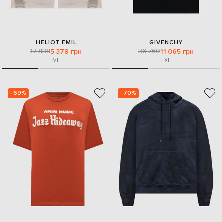
HELIOT EMIL
GIVENCHY
17 838
36 760
5 378 грн
11 065 грн
M
L
L
XL
- 69%
- 70%