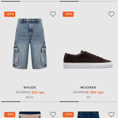
- 69%
- 49%
RHUDE
MOORER
37 639
33 865
11 323 грн
16 959 грн
M
L
XL
45
- 49%
- 69%