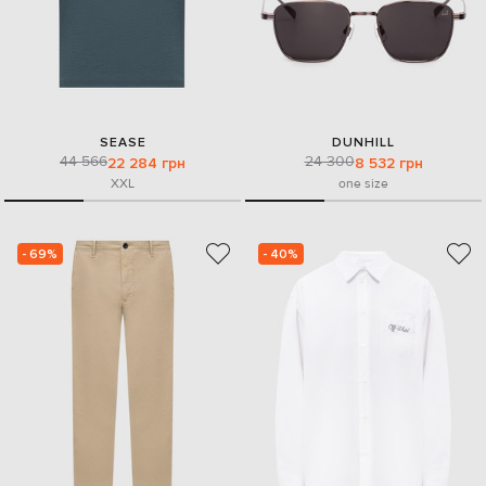
SEASE
DUNHILL
44 566
24 300
22 284 грн
8 532 грн
XXL
one size
- 69%
- 40%