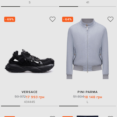
S
41
- 69%
- 64%
VERSACE
PINI PARMA
59 972
51 804
17 993 грн
18 148 грн
43
44
45
L