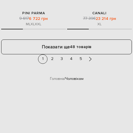
PINI PARMA
CANALI
9 617
77 396
6 722 грн
23 214 грн
M
L
XL
XXL
XL
Показати ще
48 товарів
1
2
3
4
5
Головна
Чоловікам