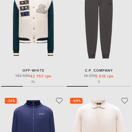
OFF-WHITE
C.P. COMPANY
142 538
14 219
42 757 грн
5 016 грн
XL
S
- 39%
- 69%