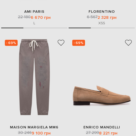
AMI PARIS
FLORENTINO
22 180
6 567
6 670 грн
2 328 грн
L
XS
S
- 69%
- 69%
MAISON MARGIELA MM6
ENRICO MANDELLI
30 246
27 299
9 100 грн
8 221 грн