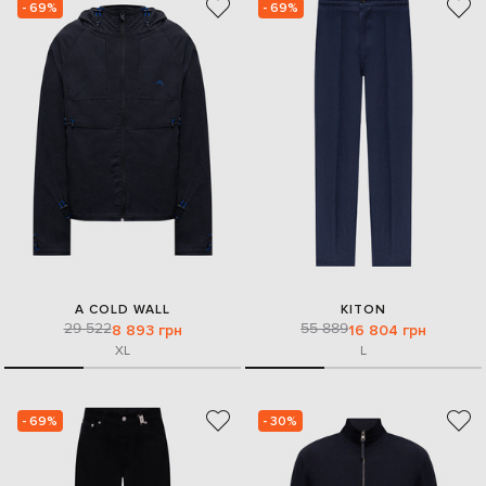
- 69%
- 69%
A COLD WALL
KITON
29 522
55 889
8 893 грн
16 804 грн
XL
L
- 69%
- 30%