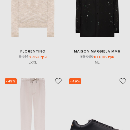
FLORENTINO
MAISON MARGIELA MM6
9 514
36 036
3 362 грн
10 806 грн
L
XXL
M
L
- 49%
- 49%