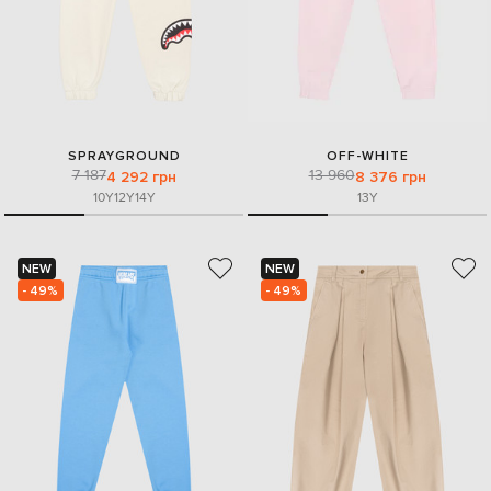
SPRAYGROUND
OFF-WHITE
7 187
13 960
4 292 грн
8 376 грн
10Y
12Y
14Y
13Y
NEW
NEW
- 49%
- 49%