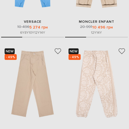
VERSACE
MONCLER ENFANT
10 496
20 991
5 274 грн
10 496 грн
6Y
8Y
10Y
12Y
14Y
12Y
14Y
NEW
NEW
- 49%
- 49%