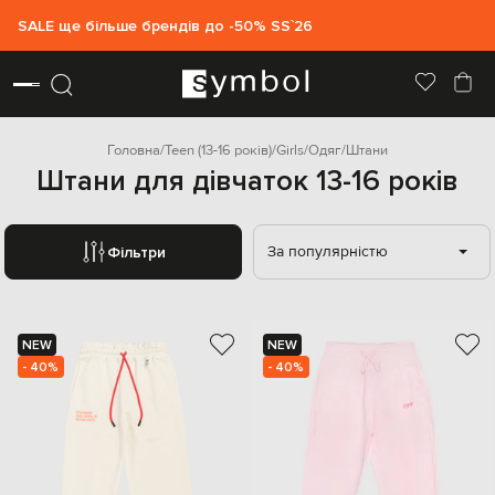
SALE ще більше брендів до -50% SS`26
Головна
Teen (13-16 років)
Girls
Одяг
Штани
Штани для дівчаток 13-16 років
За популярністю
Фільтри
NEW
NEW
- 40%
- 40%