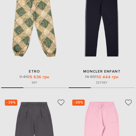
ETRO
MONCLER ENFANT
9 410
14 891
5 636 грн
10 444 грн
14Y
12Y
14Y
- 39%
- 39%