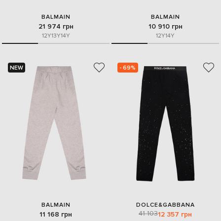
BALMAIN
BALMAIN
21 974 грн
10 910 грн
12Y
13Y
14Y
12Y
14Y
NEW
- 69%
BALMAIN
DOLCE&GABBANA
41 103
11 168 грн
12 357 грн