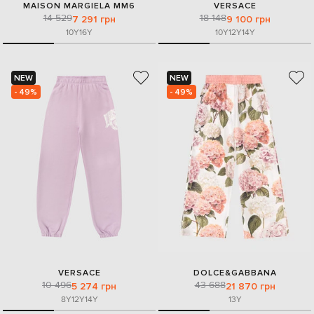
MAISON MARGIELA MM6
VERSACE
14 529
18 148
7 291 грн
9 100 грн
10Y
16Y
10Y
12Y
14Y
NEW
NEW
- 49%
- 49%
VERSACE
DOLCE&GABBANA
10 496
43 688
5 274 грн
21 870 грн
8Y
12Y
14Y
13Y