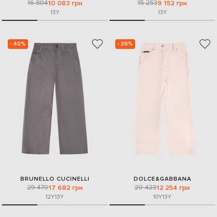
16 804
15 253
10 083 грн
9 152 грн
13Y
13Y
- 40%
- 39%
BRUNELLO CUCINELLI
DOLCE&GABBANA
29 470
20 423
17 682 грн
12 254 грн
12Y
13Y
10Y
13Y