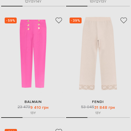
12Y
13Y
14Y
10Y
12Y
13Y
- 59%
- 39%
BALMAIN
FENDI
23 473
53 045
9 410 грн
31 848 грн
13Y
13Y