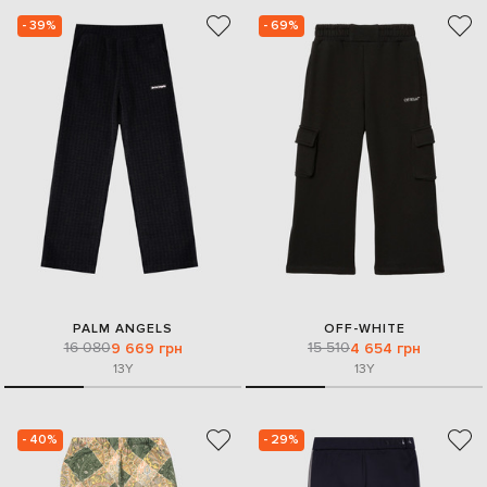
- 39%
- 69%
PALM ANGELS
OFF-WHITE
16 080
15 510
9 669 грн
4 654 грн
13Y
13Y
- 40%
- 29%