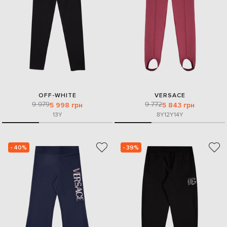
OFF-WHITE
VERSACE
9 979
9 772
5 998 грн
5 843 грн
13Y
8Y
12Y
14Y
- 40%
- 39%