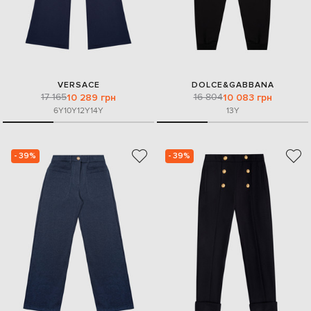
VERSACE
DOLCE&GABBANA
17 165
16 804
10 289 грн
10 083 грн
6Y
10Y
12Y
14Y
13Y
- 39%
- 39%