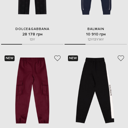
DOLCE&GABBANA
BALMAIN
28 178 грн
10 910 грн
13Y
12Y
13Y
14Y
NEW
NEW