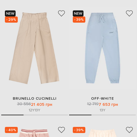
NEW
NEW
- 29%
- 39%
BRUNELLO CUCINELLI
OFF-WHITE
30 556
12 719
21 405 грн
7 653 грн
12Y
13Y
13Y
- 40%
- 39%