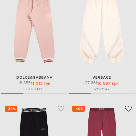
DOLCE&GABBANA
VERSACE
18 355
27 661
11 013 грн
16 597 грн
8Y
12Y
13Y
6Y
12Y
14Y
- 39%
- 40%