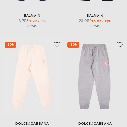
BALMAIN
BALMAIN
13 753
23 059
8 272 грн
13 857 грн
12Y
14Y
13Y
14Y
- 39%
- 39%
DOLCE&GABBANA
DOLCE&GABBANA