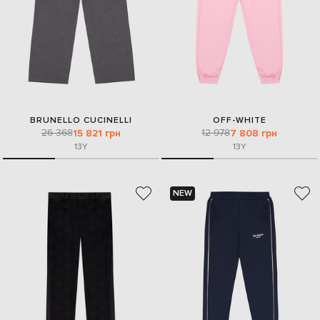
BRUNELLO CUCINELLI
OFF-WHITE
26 368
12 978
15 821 грн
7 808 грн
13Y
13Y
NEW