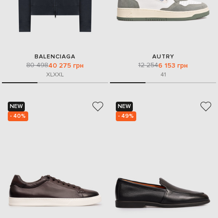
BALENCIAGA
AUTRY
80 498
12 254
40 275 грн
6 153 грн
XL
XXL
41
NEW
NEW
- 40%
- 49%