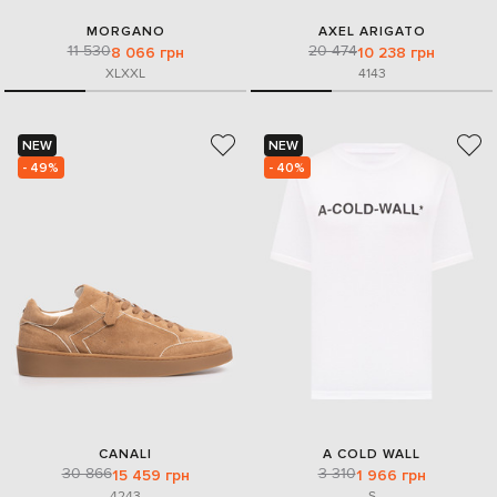
MORGANO
AXEL ARIGATO
11 530
20 474
8 066 грн
10 238 грн
XL
XXL
41
43
NEW
NEW
- 49%
- 40%
CANALI
A COLD WALL
30 866
3 310
15 459 грн
1 966 грн
42
43
S