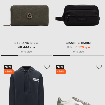
STEFANO RICCI
GIANNI CHIARINI
8 635
48 444 грн
5 170 грн
one size
one size
NEW
NEW
- 49%
- 49%