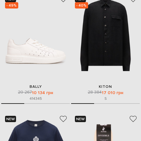
- 49%
- 40%
BALLY
KITON
20 267
28 384
10 134 грн
17 010 грн
41
43
45
S
NEW
NEW