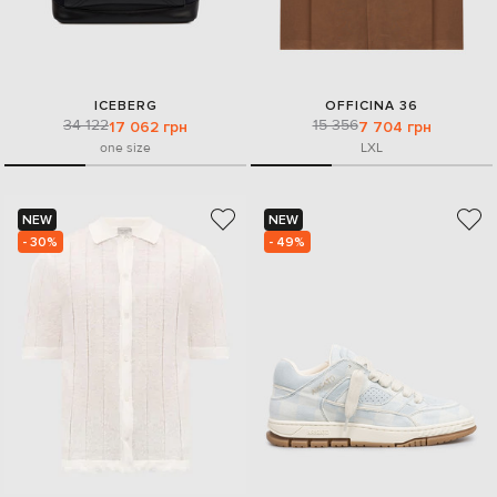
ICEBERG
OFFICINA 36
34 122
15 356
17 062 грн
7 704 грн
one size
L
XL
NEW
NEW
- 30%
- 49%