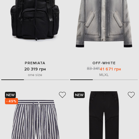
PREMIATA
OFF-WHITE
83 341
20 319 грн
41 671 грн
one size
M
L
XL
NEW
NEW
- 49%