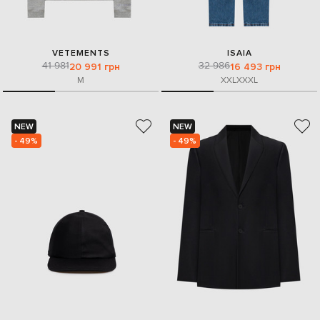
VETEMENTS
ISAIA
41 981
32 986
20 991 грн
16 493 грн
M
XXL
XXXL
NEW
NEW
- 49%
- 49%