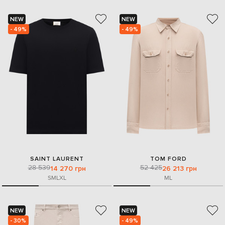
NEW
NEW
- 49%
- 49%
SAINT LAURENT
TOM FORD
28 539
52 425
14 270 грн
26 213 грн
S
M
L
XL
M
L
NEW
NEW
- 30%
- 49%