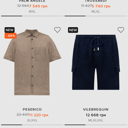
PALM ANGELS
TRUSSARDI
12 564
11 427
7 549 грн
5 740 грн
M
XL
M
L
XL
NEW
NEW
- 49%
PESERICO
VILEBREQUIN
22 439
11 220 грн
12 668 грн
XL
XXL
M
L
XL
XXL