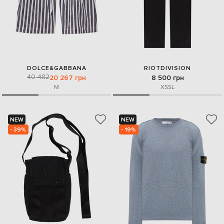
DOLCE&GABBANA
RIOTDIVISION
40 482
20 267 грн
8 500 грн
M
XS
S
L
NEW
NEW
- 39%
- 19%