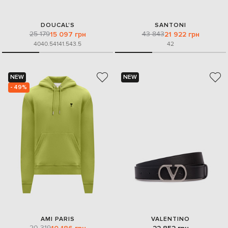
DOUCAL'S
SANTONI
25 179
43 843
15 097 грн
21 922 грн
40
40.5
41
41.5
43.5
42
NEW
NEW
- 49%
AMI PARIS
VALENTINO
20 319