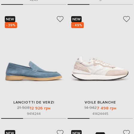
NEW
NEW
- 39%
- 49%
LANCIOTTI DE VERZI
VOILE BLANCHE
21 508
14 942
12 926 грн
7 498 грн
9
41
42
44
41
42
44
45
NEW
NEW