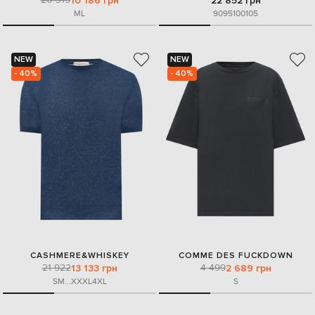
10 186 грн
22 852 грн
M
L
90
95
100
105
NEW
NEW
- 40%
- 40%
CASHMERE&WHISKEY
COMME DES FUCKDOWN
21 922
4 499
13 133 грн
2 689 грн
S
M
...
XXXL
4XL
S