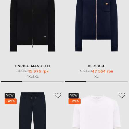
ENRICO MANDELLI
VERSACE
31 952
95 128
15 976 грн
47 564 грн
4XL
6XL
XL
NEW
NEW
- 49%
- 29%