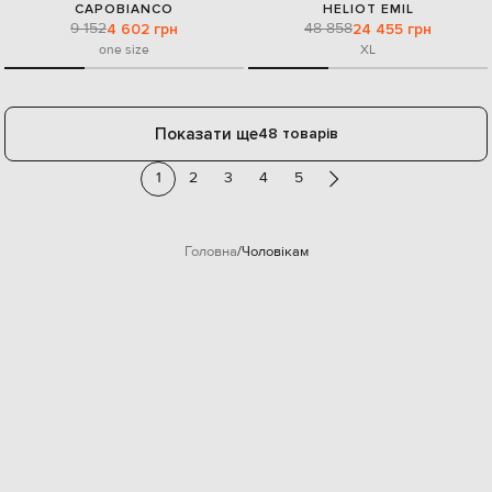
CAPOBIANCO
HELIOT EMIL
9 152
48 858
4 602 грн
24 455 грн
one size
XL
Показати ще
48 товарів
1
2
3
4
5
Головна
Чоловікам