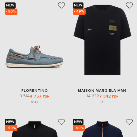
NEW
NEW
- 50%
- 49%
FLORENTINO
MAISON MARGIELA MM6
9 514
14 632
4 757 грн
7 342 грн
41
44
L
XL
NEW
NEW
- 50%
- 50%