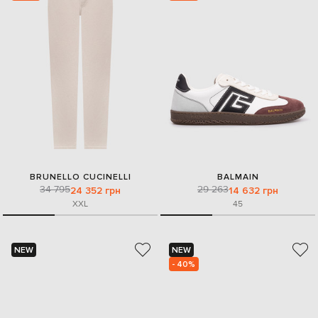
BRUNELLO CUCINELLI
BALMAIN
34 795
29 263
24 352 грн
14 632 грн
XXL
45
NEW
NEW
- 40%