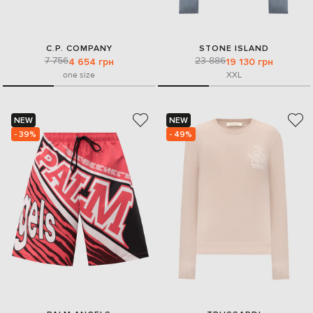
C.P. COMPANY
STONE ISLAND
7 756
23 886
4 654 грн
19 130 грн
one size
XXL
NEW
NEW
- 39%
- 49%