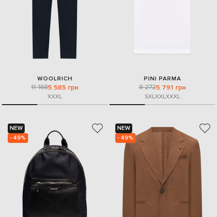
WOOLRICH
PINI PARMA
11 168
8 272
5 585 грн
5 791 грн
XXXL
S
XL
XXL
XXXL
NEW
NEW
- 49%
- 49%