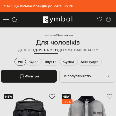
SALE ще більше брендів до -50% SS`26
Головна
Чоловікам
Для чоловіків
ДЛЯ НЕЇ
ДЛЯ НЬОГО
ДІТЯМ
HOME
BEAUTY
Усі
Одяг
Взуття
Сумки
Аксесуари
За популярністю
Фільтри
NEW
NEW
- 49%