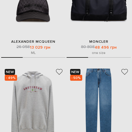
ALEXANDER MCQUEEN
MONCLER
26 058
80 808
13 029 грн
48 496 грн
M
L
one size
NEW
NEW
- 49%
- 50%