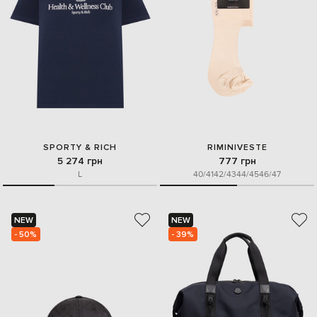
SPORTY & RICH
RIMINIVESTE
5 274 грн
777 грн
L
40/41
42/43
44/45
46/47
NEW
NEW
- 50%
- 39%