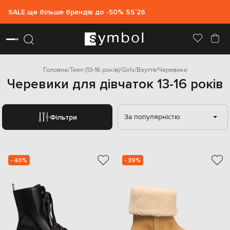
SALE ще більше брендів до -50% SS`26
Головна
Teen (13-16 років)
Girls
Взуття
Черевики
Черевики для дівчаток 13-16 років
За популярністю
Фільтри
- 40%
- 39%