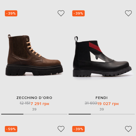
- 39%
- 39%
ZECCHINO D'ORO
FENDI
12 151
31 693
7 291 грн
19 027 грн
39
39
- 59%
- 39%