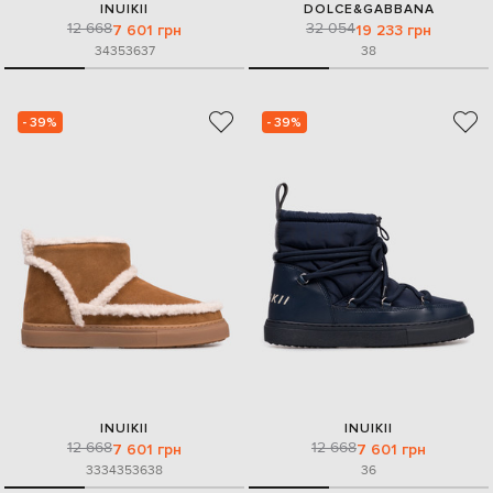
INUIKII
DOLCE&GABBANA
12 668
32 054
7 601 грн
19 233 грн
34
35
36
37
38
- 39%
- 39%
INUIKII
INUIKII
12 668
12 668
7 601 грн
7 601 грн
33
34
35
36
38
36