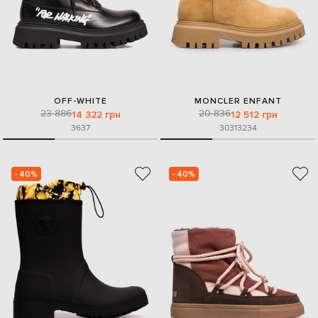
OFF-WHITE
MONCLER ENFANT
23 886
20 836
14 322 грн
12 512 грн
36
37
30
31
32
34
- 40%
- 40%