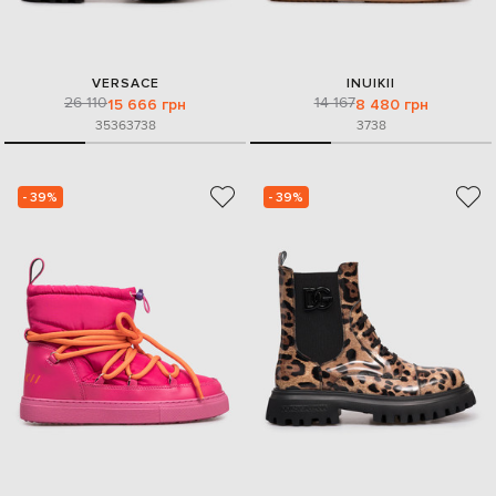
VERSACE
INUIKII
26 110
14 167
15 666 грн
8 480 грн
35
36
37
38
37
38
- 39%
- 39%