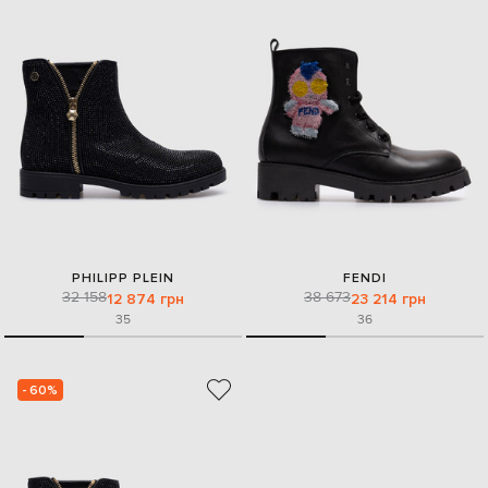
PHILIPP PLEIN
FENDI
32 158
38 673
12 874 грн
23 214 грн
35
36
- 60%