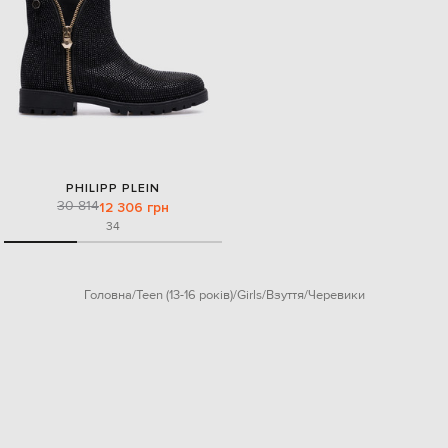
PHILIPP PLEIN
30 814
12 306 грн
34
Головна
Teen (13-16 років)
Girls
Взуття
Черевики