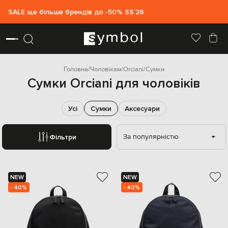
SALE ще більше брендів до -50% SS`26
Головна
Чоловікам
Orciani
Сумки
Сумки Orciani для чоловіків
Усі
Сумки
Аксесуари
За популярністю
Фільтри
NEW
NEW
- 40%
- 40%