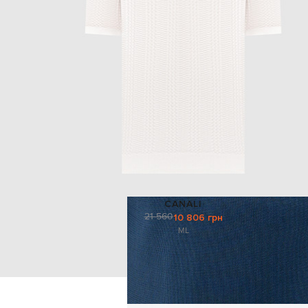
CANALI
21 560
10 806 грн
M
L