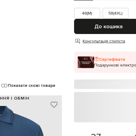
48(M)
58(4XL)
До кошика
Консультація стиліста
Сертифікати
Подарункові електро
Показати схожі товари
ННЯ І ОБМІН
100% бавовна
Італія
синій
блискавка
ручне прання, суха чистка