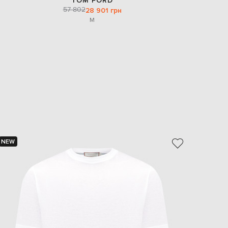
TOM FORD
57 802
28 901 грн
M
NEW
NEW