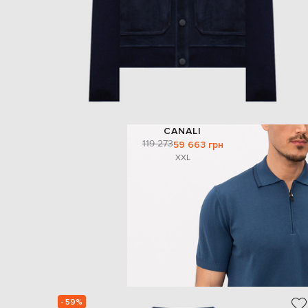
CANALI
119 273
59 663 грн
XXL
- 59%