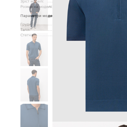
Зріст моделі:
Розмір на моделі:
Параметри моделі
Груди:
Талія:
Стегна:
Головн