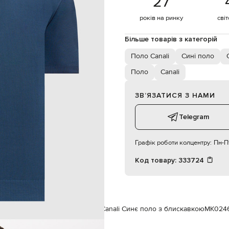
27
187 см
50
років на ринку
сві
Більше товарів з категорій
102 см
86 см
Поло Canali
Сині поло
94 см
Поло
Canali
ЗВʼЯЗАТИСЯ З НАМИ
Telegram
Графік роботи колцентру:
Пн-Пт
Код товару:
333724
а
Чоловікам
Canali
Одяг
Поло
Canali Синє поло з блискавкою
MK0246