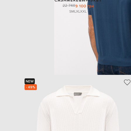
CASHMERE&WHISKEY
22 748
9 100 грн
S
M
L
XL
XXL
NEW
- 49%