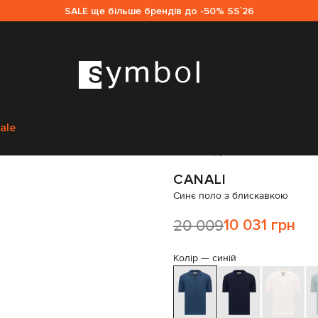
SALE ще більше брендів до -50% SS`26
а
Чоловікам
Canali
Одяг
Поло
Canali Синє поло з блискавкою
MK0246
ale
Код товару:
333724
CANALI
Синє поло з блискавкою
20 009
10 031 грн
Колір —
синій