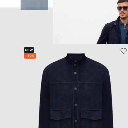
NEW
- 49%