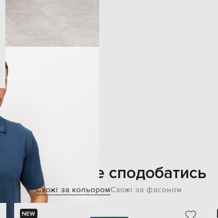
Також може сподобатись
Схожі за кольором
Схожі за фасоном
NEW