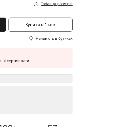
Таблиця розмірів
EUR
Denmark
€
Купити в 1 клік
EUR
Estonia
€
Наявність в бутиках
EUR
Finland
€
EUR
нні сертифікати
France
€
EUR
Germany
€
EUR
Greece
€
EUR
Hungary
€
EUR