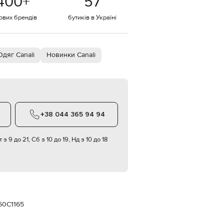
400
+
57
Italy
€
тових брендів
бутиків в Україні
EUR
Latvia
€
Одяг Canali
Новинки Canali
EUR
Lithuania
€
EUR
Luxembourg
€
+38 044 365 94 94
EUR
Netherlands
€
 з 9 до 21, Сб з 10 до 19, Нд з 10 до 18
PLN
Poland
zł
EUR
Portugal
€
0C1165
EUR
Romania
€