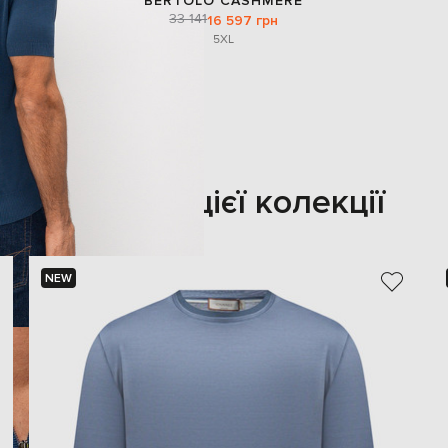
BERTOLO CASHMERE
33 141
16 597 грн
5XL
Також з цієї колекції
NEW