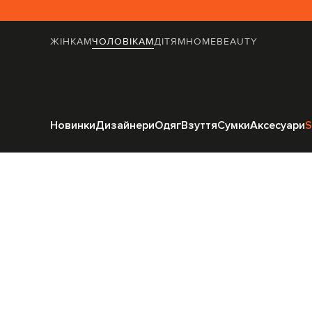
ЖІНКАМ
ЧОЛОВІКАМ
ДІТЯМ
HOME
BEAUTY
Головн
Новинки
Дизайнери
Одяг
Взуття
Сумки
Аксесуари
S