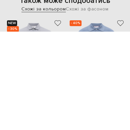
Також може сподобатись
Схожі за кольором
Схожі за фасоном
NEW
- 40%
- 30%
BRUNELLO CUCINELLI
BRUNELLO CUCINELLI
34 588
44 205
24 197 грн
26 523 грн
M
L
S