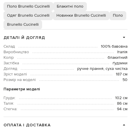
Поло Brunello Cucinelli
Блакитні поло
Одяг Brunello Cucinelli
Новинки Brunello Cucinelli
Поло
Brunello Cucinelli
ДЕТАЛІ Й ДОГЛЯД
Склад
100% бавовна
Виробництво
Італія
Колір
блакитний
Застібка
ґудзики
Догляд
ручне прання, суха чистка
Зріст моделі
187 см
Розмір на моделі
50
Параметри моделі
Груди:
102 см
Талія:
86 см
Стегна:
94 см
ОПЛАТА І ДОСТАВКА