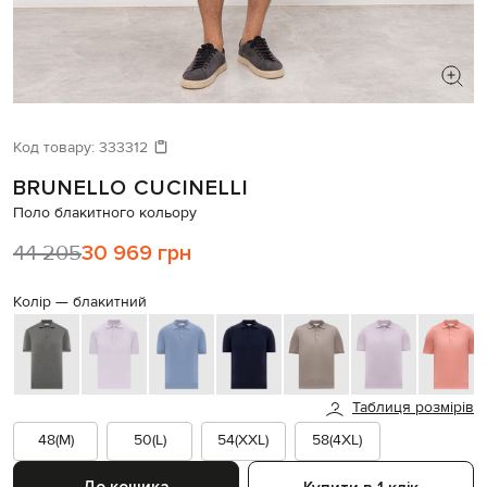
ШУКАЄТЕ НОВИЙ ОБРАЗ?
Давайте підберемо щось ще
Код товару:
333312
BRUNELLO CUCINELLI
Схожі товари
Поло блакитного кольору
44 205
30 969 грн
Колір —
блакитний
Таблиця розмірів
48(M)
50(L)
54(XXL)
58(4XL)