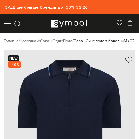
SALE ще більше брендів до -50% SS`26
Головна
Чоловікам
Canali
Одяг
Поло
Canali Синє поло з бавовни
MK0246
NEW
- 49%