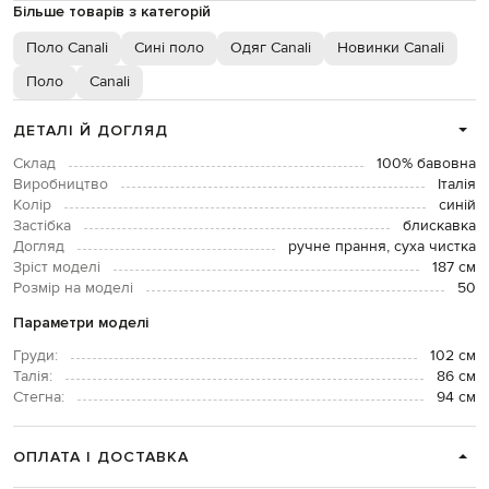
Більше товарів з категорій
Поло Canali
Сині поло
Одяг Canali
Новинки Canali
Поло
Canali
ДЕТАЛІ Й ДОГЛЯД
Склад
100% бавовна
Виробництво
Італія
Колір
синій
Застібка
блискавка
Догляд
ручне прання, суха чистка
Зріст моделі
187 см
Розмір на моделі
50
Параметри моделі
Груди:
102 см
Талія:
86 см
Стегна:
94 см
ОПЛАТА І ДОСТАВКА