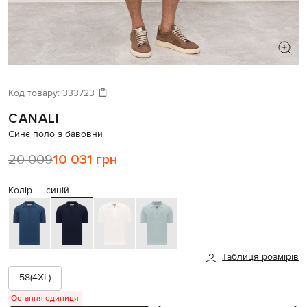
ШУКАЄТЕ НОВИЙ ОБРАЗ?
Давайте підберемо щось ще
Код товару:
333723
CANALI
Схожі товари
Синє поло з бавовни
20 009
10 031 грн
Колір —
синій
Таблиця розмірів
58(4XL)
Остання одиниця