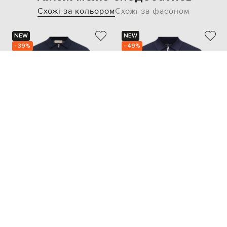
Схожі за кольором
Схожі за фасоном
NEW
NEW
- 39%
- 49%
CASHMERE&WHISKEY
STEFANO RICCI
32 986
87 426
19 802 грн
43 739 грн
M
L
XL
XXL
XS
4XL