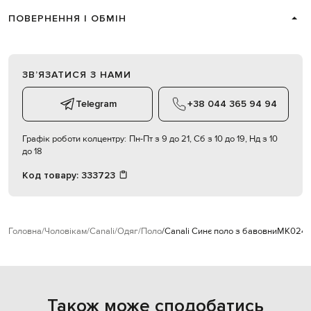
ПОВЕРНЕННЯ І ОБМІН
ЗВʼЯЗАТИСЯ З НАМИ
Telegram
+38 044 365 94 94
Графік роботи колцентру:
Пн-Пт з 9 до 21, Сб з 10 до 19, Нд з 10
до 18
Код товару:
333723
Головна
Чоловікам
Canali
Одяг
Поло
Canali Синє поло з бавовни
MK0246
Також може сподобатись