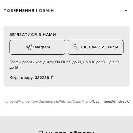
ПОВЕРНЕННЯ І ОБМІН
ЗВʼЯЗАТИСЯ З НАМИ
Telegram
+38 044 365 94 94
Графік роботи колцентру:
Пн-Пт з 9 до 21, Сб з 10 до 19, Нд з 10
до 18
Код товару:
332239
Головна
Чоловікам
Cashmere&Whiskey
Одяг
Поло
Cashmere&Whiskey Син