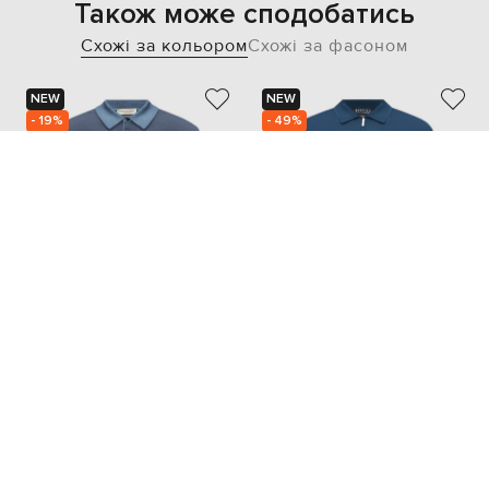
Також може сподобатись
Схожі за кольором
Схожі за фасоном
NEW
NEW
- 19%
- 49%
CASHMERE&WHISKEY
BERTOLO CASHMERE
15 097
33 141
12 099 грн
16 597 грн
S
M
L
XL
XXL
5XL