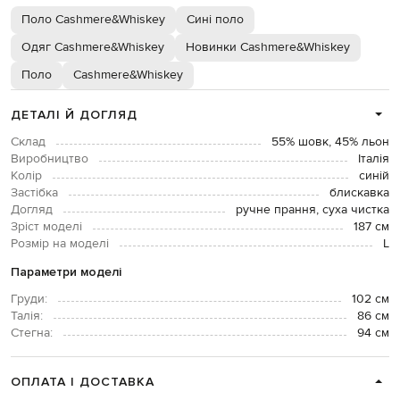
Поло Cashmere&Whiskey
Сині поло
Одяг Cashmere&Whiskey
Новинки Cashmere&Whiskey
Поло
Cashmere&Whiskey
ДЕТАЛІ Й ДОГЛЯД
Склад
55% шовк, 45% льон
Виробництво
Італія
Колір
синій
Застібка
блискавка
Догляд
ручне прання, суха чистка
Зріст моделі
187 см
Розмір на моделі
L
Параметри моделі
Груди:
102 см
Талія:
86 см
Стегна:
94 см
ОПЛАТА І ДОСТАВКА