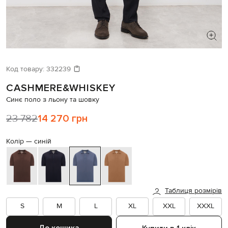
ШУКАЄТЕ НОВИЙ ОБРАЗ?
Давайте підберемо щось ще
Код товару:
332239
CASHMERE&WHISKEY
Схожі товари
Синє поло з льону та шовку
23 782
14 270 грн
Колір —
синій
Таблиця розмірів
S
M
L
XL
XXL
XXXL