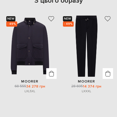
З цього образу
NEW
NEW
- 49%
- 49%
MOORER
MOORER
68 555
28 695
34 278 грн
14 374 грн
L
XL
5XL
L
XXXL