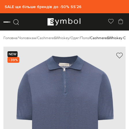
SALE ще більше брендів до -50% SS`26
Головна
Чоловікам
Cashmere&Whiskey
Одяг
Поло
Cashmere&Whiskey Син
NEW
- 39%