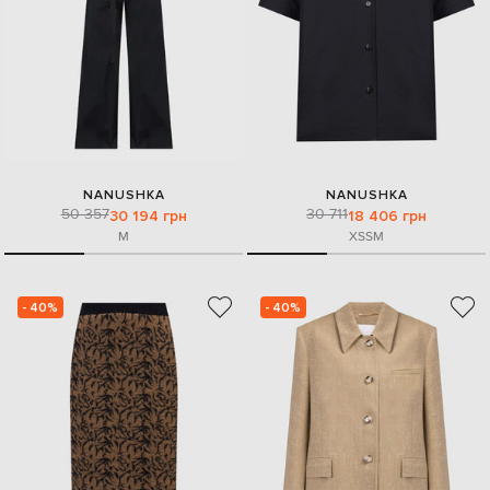
NANUSHKA
NANUSHKA
50 357
30 711
30 194 грн
18 406 грн
M
XS
S
M
- 40%
- 40%