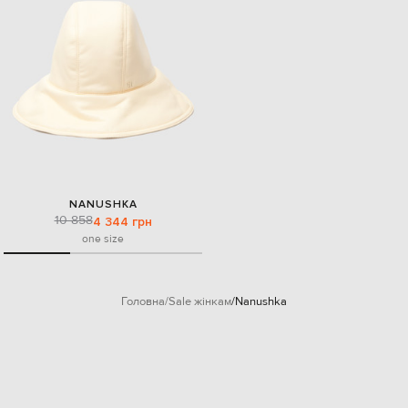
NANUSHKA
10 858
4 344 грн
one size
Головна
Sale жінкам
Nanushka