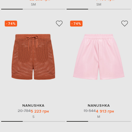
S
M
S
M
- 74%
- 74%
NANUSHKA
NANUSHKA
20 784
19 544
5 223 грн
4 913 грн
S
M