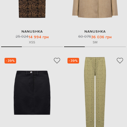
NANUSHKA
NANUSHKA
25 024
60 076
14 994 грн
36 036 грн
XS
S
S
M
- 39%
- 39%