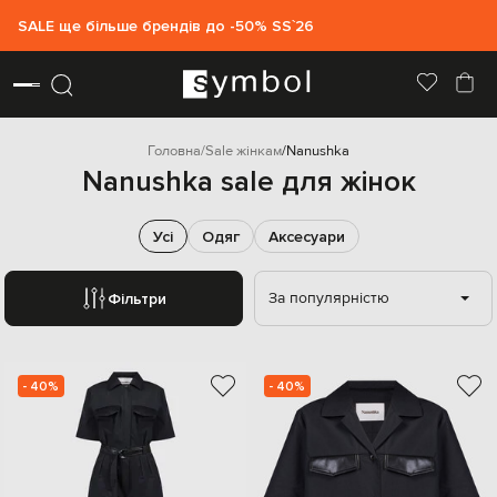
SALE ще більше брендів до -50% SS`26
Головна
Sale жінкам
Nanushka
Nanushka sale для жінок
Усі
Одяг
Аксесуари
За популярністю
Фільтри
- 40%
- 40%