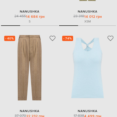
NANUSHKA
NANUSHKA
24 455
23 318
14 684 грн
14 012 грн
S
XS
M
- 40%
- 74%
NANUSHKA
NANUSHKA
37 070
17 838
22 232 грн
4 499 грн