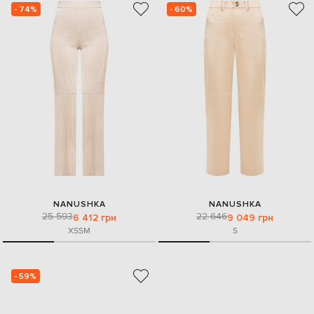
- 74%
- 60%
NANUSHKA
NANUSHKA
25 593
22 646
6 412 грн
9 049 грн
XS
S
M
S
- 59%