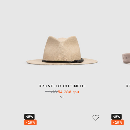
BRUNELLO CUCINELLI
B
77 550
54 286 грн
M
L
NEW
NEW
- 29%
- 29%