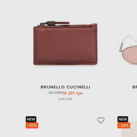
BRUNELLO CUCINELLI
B
26 058
18 251 грн
one size
NEW
NEW
- 30%
- 29%