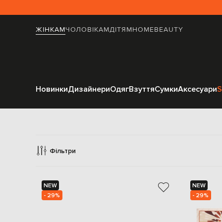
ЖІНКАМ
ЧОЛОВІКАМ
ДІТЯМ
HOME
BEAUTY
Новинки
Дизайнери
Одяг
Взуття
Сумки
Аксесуари
S
Аксе
Фільтри
NEW
NEW
- 29%
- 29%