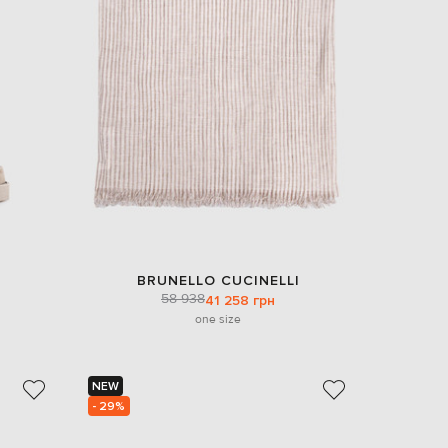
EUR
Slovakia
€
EUR
Slovenia
€
EUR
Spain
€
EUR
Sweden
€
UAH
Ukraine
₴
BRUNELLO CUCINELLI
58 938
41 258 грн
EUR
one size
Other
€
NEW
- 29%