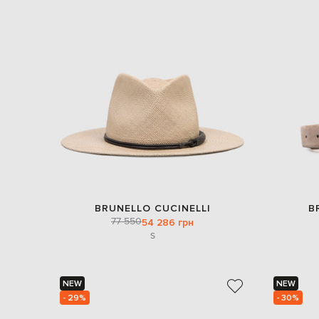
BRUNELLO CUCINELLI
B
77 550
54 286 грн
S
NEW
NEW
- 29%
- 30%