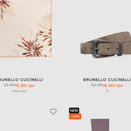
RUNELLO CUCINELLI
BRUNELLO CUCINELLI
21 714
52 115
15 201 грн
36 501 грн
one size
S
NEW
- 29%