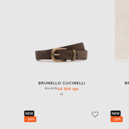
BRUNELLO CUCINELLI
B
63 695
44 566 грн
M
NEW
NEW
- 29%
- 29%