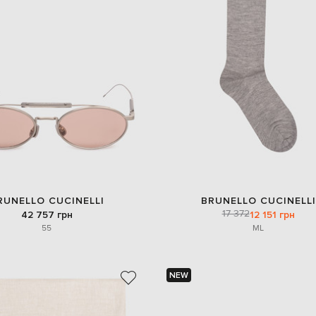
RUNELLO CUCINELLI
BRUNELLO CUCINELLI
17 372
42 757 грн
12 151 грн
55
M
L
NEW