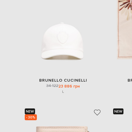
BRUNELLO CUCINELLI
B
34 122
23 886 грн
L
NEW
NEW
- 30%