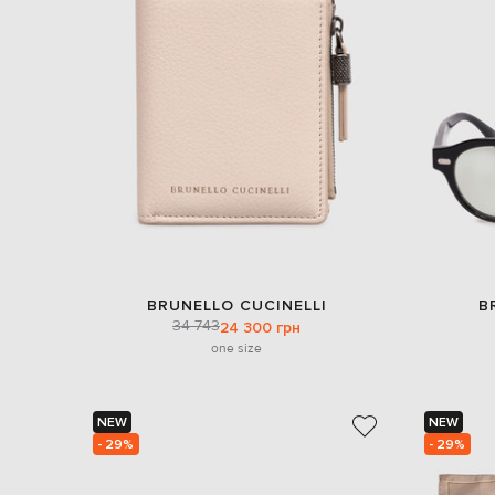
BRUNELLO CUCINELLI
B
34 743
24 300 грн
one size
NEW
NEW
- 29%
- 29%