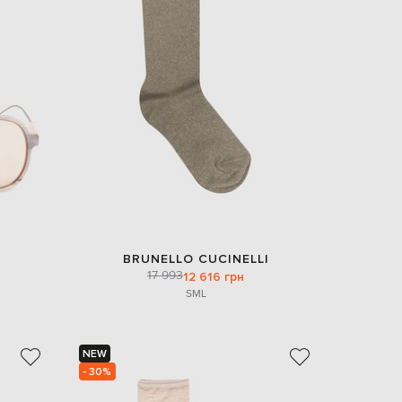
BRUNELLO CUCINELLI
17 993
12 616 грн
S
M
L
NEW
- 30%