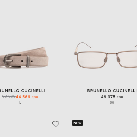
RUNELLO CUCINELLI
BRUNELLO CUCINELLI
63 695
44 566 грн
49 375 грн
L
56
NEW