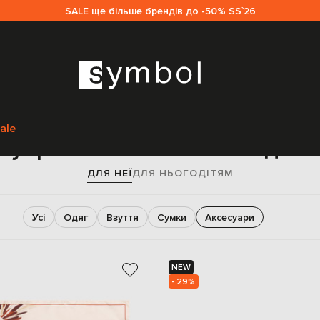
SALE ще більше брендів до -50% SS`26
Головна
Жінкам
Brunello Cucinelli
Аксесуари
ale
суари Brunello Cucinelli для 
ДЛЯ НЕЇ
ДЛЯ НЬОГО
ДІТЯМ
Усі
Одяг
Взуття
Сумки
Аксесуари
NEW
- 29%