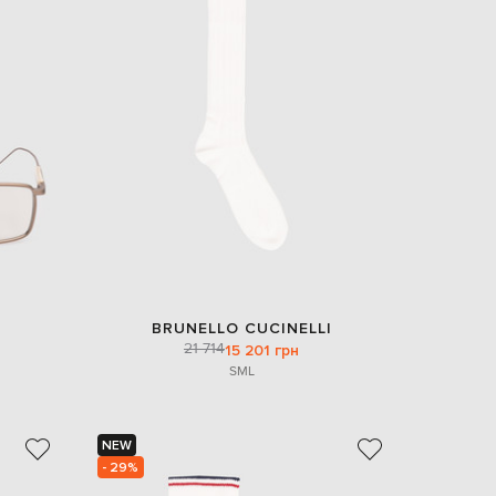
BRUNELLO CUCINELLI
21 714
15 201 грн
S
M
L
NEW
- 29%