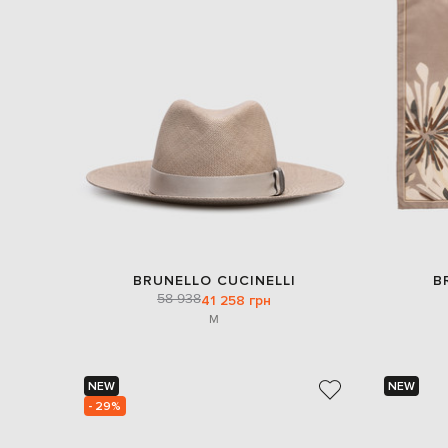
BRUNELLO CUCINELLI
B
58 938
41 258 грн
M
NEW
NEW
- 29%