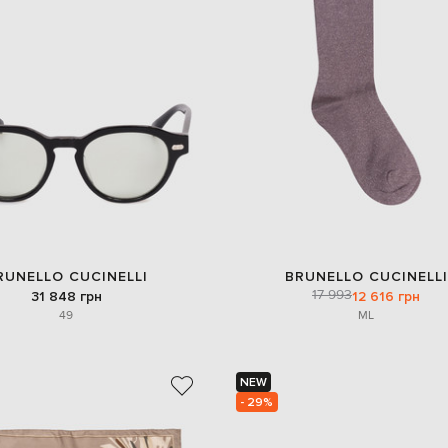
RUNELLO CUCINELLI
BRUNELLO CUCINELLI
17 993
31 848 грн
12 616 грн
49
M
L
NEW
- 29%