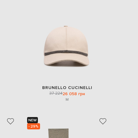
BRUNELLO CUCINELLI
37 224
26 058 грн
M
NEW
- 29%