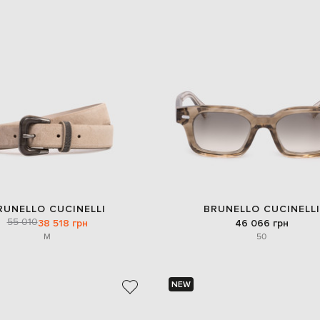
RUNELLO CUCINELLI
BRUNELLO CUCINELLI
55 010
38 518 грн
46 066 грн
M
50
NEW