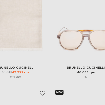
RUNELLO CUCINELLI
BRUNELLO CUCINELLI
68 244
47 772 грн
46 066 грн
one size
57
NEW