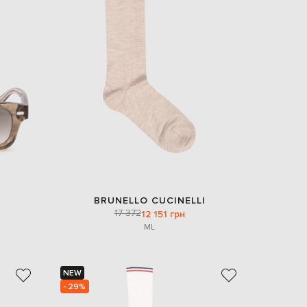
BRUNELLO CUCINELLI
17 372
12 151 грн
M
L
NEW
- 29%