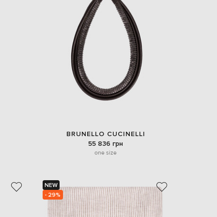
Italy
€
EUR
Latvia
€
EUR
Lithuania
€
EUR
Luxembourg
€
EUR
Netherlands
€
BRUNELLO CUCINELLI
PLN
55 836 грн
Poland
zł
one size
EUR
Portugal
€
NEW
- 29%
EUR
Romania
€