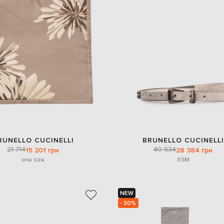
RUNELLO CUCINELLI
BRUNELLO CUCINELLI
21 714
40 534
15 201 грн
28 384 грн
one size
XS
M
NEW
- 30%