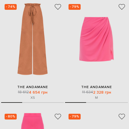
- 74%
- 79%
THE ANDAMANE
THE ANDAMANE
18 612
11 634
4 654 грн
2 328 грн
XS
M
- 80%
- 79%