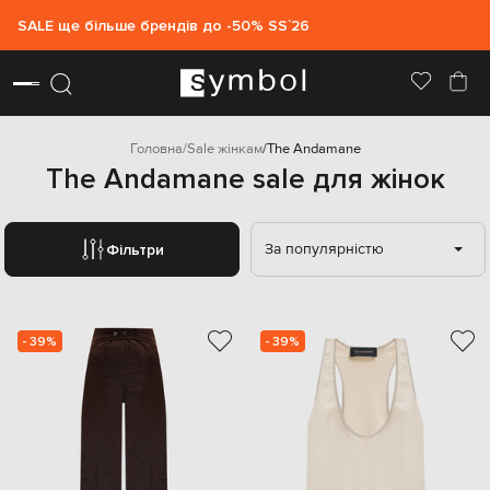
SALE ще більше брендів до -50% SS`26
Головна
Sale жінкам
The Andamane
The Andamane sale для жінок
За популярністю
Фільтри
- 39%
- 39%