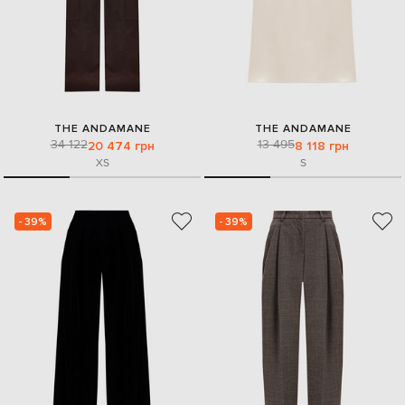
THE ANDAMANE
THE ANDAMANE
34 122
13 495
20 474 грн
8 118 грн
XS
S
- 39%
- 39%