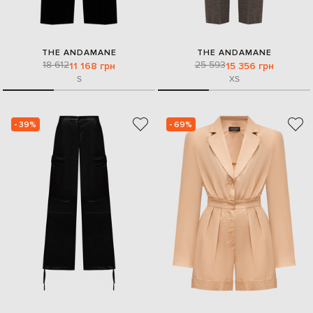
THE ANDAMANE
THE ANDAMANE
18 612
25 593
11 168 грн
15 356 грн
S
XS
- 39%
- 69%