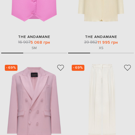
THE ANDAMANE
THE ANDAMANE
16 907
39 862
5 068 грн
11 995 грн
S
M
XS
- 69%
- 69%