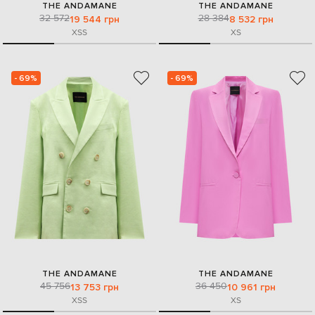
THE ANDAMANE
THE ANDAMANE
32 572
28 384
19 544 грн
8 532 грн
XS
S
XS
- 69%
- 69%
THE ANDAMANE
THE ANDAMANE
45 756
36 450
13 753 грн
10 961 грн
XS
S
XS