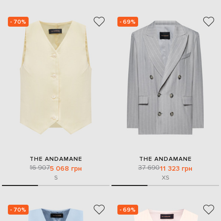
- 70%
- 69%
THE ANDAMANE
THE ANDAMANE
16 907
37 690
5 068 грн
11 323 грн
S
XS
- 70%
- 69%