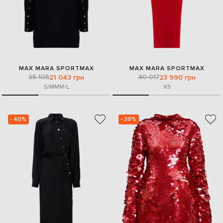
MAX MARA SPORTMAX
MAX MARA SPORTMAX
35 105
40 017
21 043 грн
23 990 грн
S/M
M
M/L
XS
- 40%
- 39%