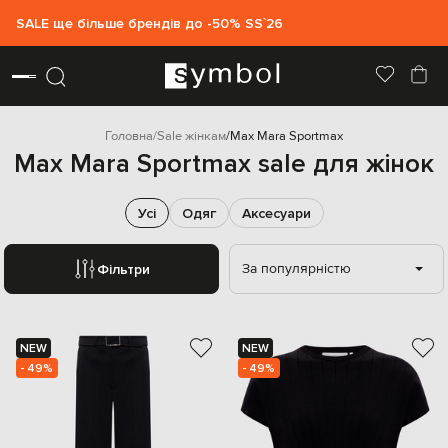
SALE ще більше брендів до -50% SS`26
Головна
Sale жінкам
Max Mara Sportmax
Max Mara Sportmax sale для жінок
Усі
Одяг
Аксесуари
За популярністю
Фільтри
NEW
NEW
- 49%
- 49%