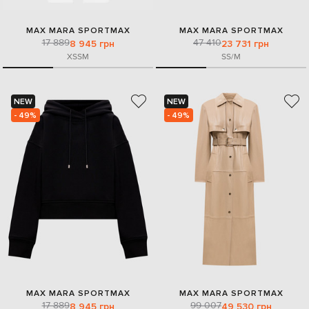
MAX MARA SPORTMAX
MAX MARA SPORTMAX
17 889
47 410
8 945 грн
23 731 грн
XS
S
M
S
S/M
NEW
NEW
- 49%
- 49%
MAX MARA SPORTMAX
MAX MARA SPORTMAX
17 889
99 007
8 945 грн
49 530 грн