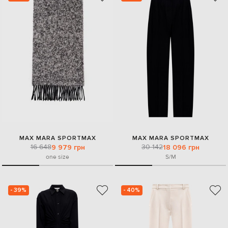
MAX MARA SPORTMAX
MAX MARA SPORTMAX
16 648
30 142
9 979 грн
18 096 грн
one size
S/M
- 39%
- 40%