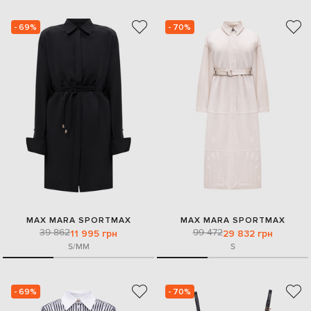
- 69%
- 70%
MAX MARA SPORTMAX
MAX MARA SPORTMAX
39 862
99 472
11 995 грн
29 832 грн
S/M
M
S
- 69%
- 70%