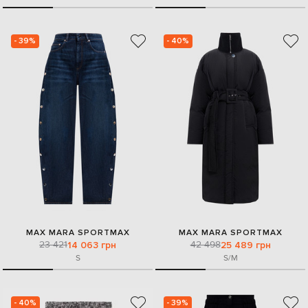
- 39%
- 40%
MAX MARA SPORTMAX
MAX MARA SPORTMAX
23 421
42 498
14 063 грн
25 489 грн
S
S/M
- 40%
- 39%