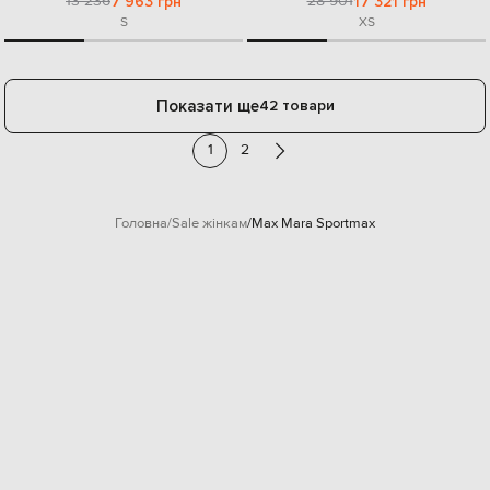
13 236
28 901
7 963 грн
17 321 грн
S
XS
Показати ще
42 товари
1
2
Головна
Sale жінкам
Max Mara Sportmax