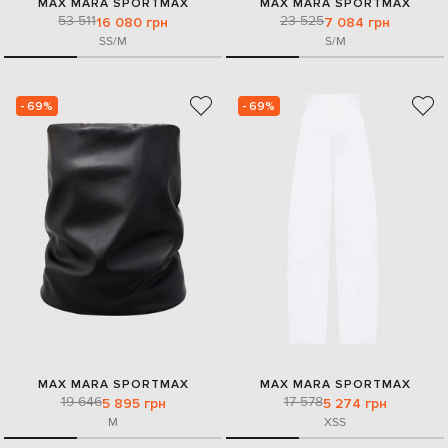
MAX MARA SPORTMAX
MAX MARA SPORTMAX
53 511
23 525
16 080 грн
7 084 грн
S
S/M
S/M
- 69%
- 69%
MAX MARA SPORTMAX
MAX MARA SPORTMAX
19 646
17 578
5 895 грн
5 274 грн
M
XS
S