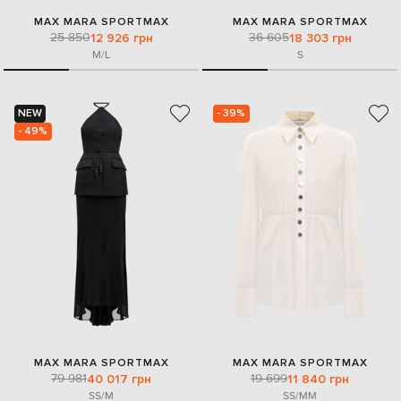
MAX MARA SPORTMAX
MAX MARA SPORTMAX
25 850
36 605
12 926 грн
18 303 грн
M/L
S
NEW
- 39%
- 49%
MAX MARA SPORTMAX
MAX MARA SPORTMAX
79 981
19 699
40 017 грн
11 840 грн
S
S/M
S
S/M
M