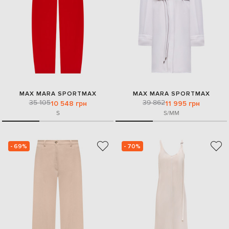
MAX MARA SPORTMAX
MAX MARA SPORTMAX
35 105
39 862
10 548 грн
11 995 грн
S
S/M
M
- 69%
- 70%