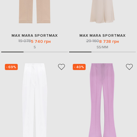
MAX MARA SPORTMAX
MAX MARA SPORTMAX
19 078
29 160
5 740 грн
8 738 грн
S
S
S/M
M
- 69%
- 40%