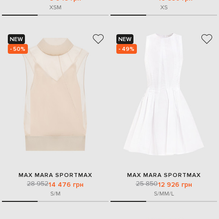
XS
M
XS
NEW
NEW
- 50%
- 49%
MAX MARA SPORTMAX
MAX MARA SPORTMAX
28 952
25 850
14 476 грн
12 926 грн
S/M
S/M
M/L