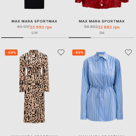
MAX MARA SPORTMAX
MAX MARA SPORTMAX
40 017
54 802
23 990 грн
32 882 грн
S/M
S
M
- 69%
- 69%