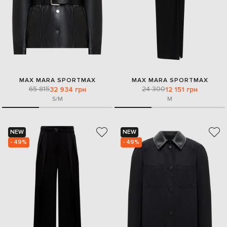
MAX MARA SPORTMAX
MAX MARA SPORTMAX
65 815
24 300
32 934 грн
12 151 грн
S/M
M
NEW
NEW
- 49%
- 49%