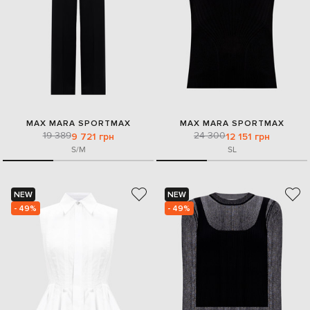
MAX MARA SPORTMAX
MAX MARA SPORTMAX
19 389
24 300
9 721 грн
12 151 грн
S/M
S
L
NEW
NEW
- 49%
- 49%