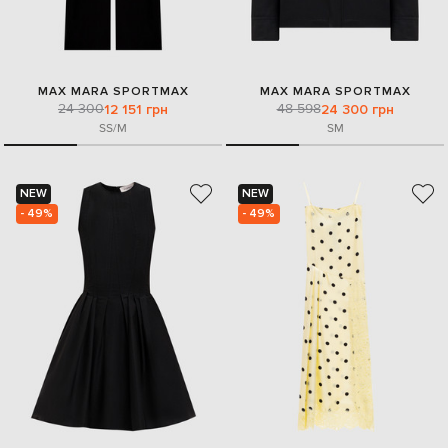
MAX MARA SPORTMAX
MAX MARA SPORTMAX
24 300
48 598
12 151 грн
24 300 грн
S
S/M
S
M
NEW
NEW
- 49%
- 49%