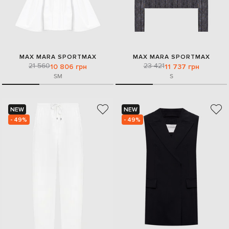
MAX MARA SPORTMAX
MAX MARA SPORTMAX
21 560
23 421
10 806 грн
11 737 грн
S
M
S
NEW
NEW
- 49%
- 49%