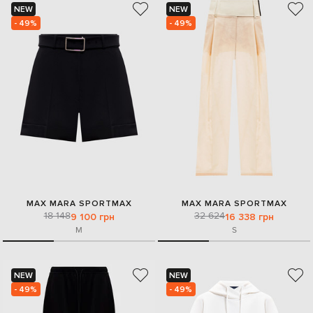
NEW
NEW
- 49%
- 49%
MAX MARA SPORTMAX
MAX MARA SPORTMAX
18 148
32 624
9 100 грн
16 338 грн
M
S
NEW
NEW
- 49%
- 49%