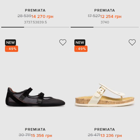
PREMIATA
PREMIATA
28 539
17 527
14 270 грн
12 254 грн
37
37.5
38
39.5
37
40
NEW
NEW
- 49%
- 49%
PREMIATA
PREMIATA
30 711
26 471
15 356 грн
13 236 грн