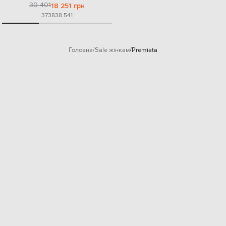
30 401
18 251 грн
37
38
38.5
41
Головна
Sale жінкам
Premiata