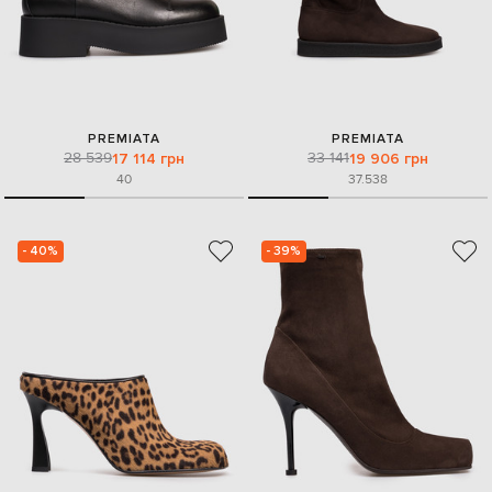
PREMIATA
PREMIATA
28 539
33 141
17 114 грн
19 906 грн
40
37.5
38
- 40%
- 39%