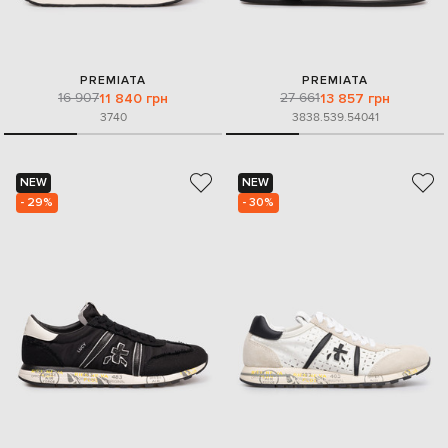
PREMIATA
PREMIATA
16 907
27 661
11 840 грн
13 857 грн
37
40
38
38.5
39.5
40
41
NEW
NEW
- 29%
- 30%