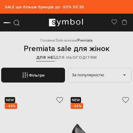
SALE ще більше брендів до -50% SS`26
Головна
Sale жінкам
Premiata
Premiata sale для жінок
ДЛЯ НЕЇ
ДЛЯ НЬОГО
ДІТЯМ
За популярністю
Фільтри
NEW
NEW
- 49%
- 49%