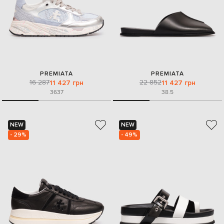
PREMIATA
PREMIATA
16 287
22 852
11 427 грн
11 427 грн
36
37
38.5
NEW
NEW
- 29%
- 49%