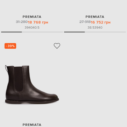
PREMIATA
PREMIATA
31 280
27 918
18 768 грн
16 752 грн
39
40
40.5
38.5
39
40
- 39%
PREMIATA