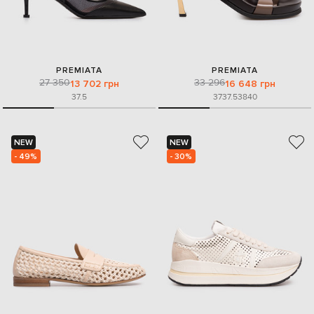
PREMIATA
PREMIATA
27 350
33 296
13 702 грн
16 648 грн
37.5
37
37.5
38
40
NEW
NEW
- 49%
- 30%