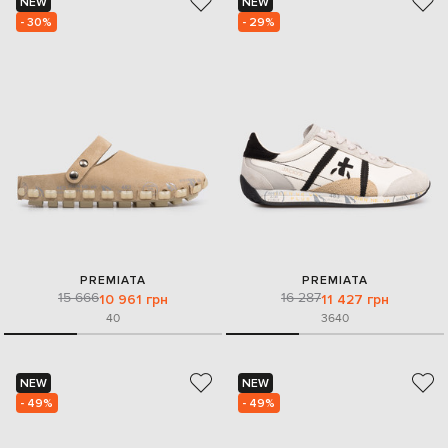
NEW
NEW
- 30%
- 29%
PREMIATA
PREMIATA
15 666
16 287
10 961 грн
11 427 грн
40
36
40
NEW
NEW
- 49%
- 49%