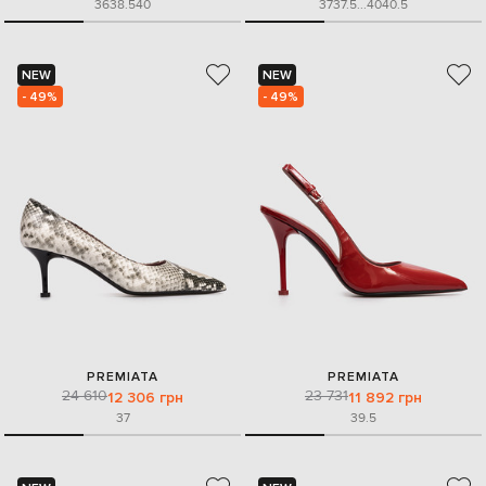
36
38.5
40
37
37.5
...
40
40.5
NEW
NEW
- 49%
- 49%
PREMIATA
PREMIATA
24 610
23 731
12 306 грн
11 892 грн
37
39.5