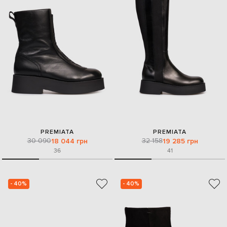
PREMIATA
PREMIATA
30 090
32 158
18 044 грн
19 285 грн
36
41
- 40%
- 40%