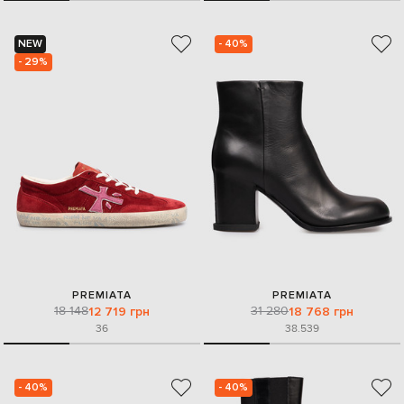
NEW
- 40%
- 29%
PREMIATA
PREMIATA
18 148
31 280
12 719 грн
18 768 грн
36
38.5
39
- 40%
- 40%