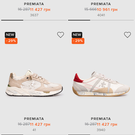
PREMIATA
PREMIATA
16 287
15 666
11 427 грн
10 961 грн
36
37
40
41
NEW
NEW
- 29%
- 29%
PREMIATA
PREMIATA
16 287
16 287
11 427 грн
11 427 грн
41
39
40