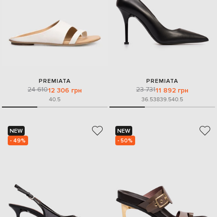
PREMIATA
PREMIATA
24 610
23 731
12 306 грн
11 892 грн
40.5
36.5
38
39.5
40.5
NEW
NEW
- 49%
- 50%