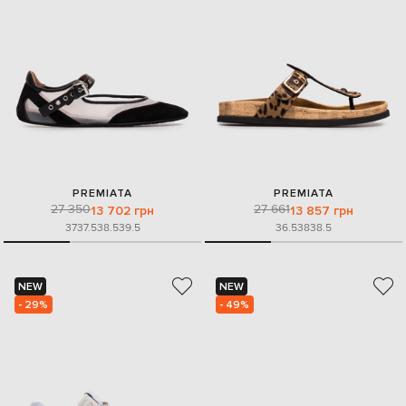
PREMIATA
PREMIATA
27 350
27 661
13 702 грн
13 857 грн
37
37.5
38.5
39.5
36.5
38
38.5
NEW
NEW
- 29%
- 49%