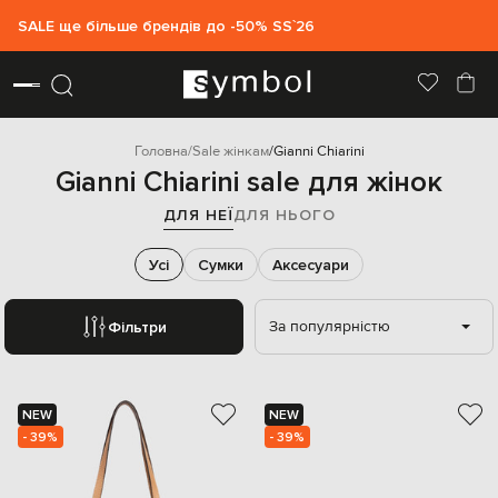
SALE ще більше брендів до -50% SS`26
Головна
Sale жінкам
Gianni Chiarini
Gianni Chiarini sale для жінок
ДЛЯ НЕЇ
ДЛЯ НЬОГО
Усі
Сумки
Аксесуари
За популярністю
Фільтри
NEW
NEW
- 39%
- 39%