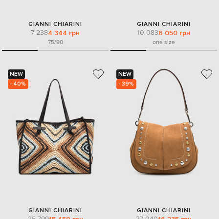
GIANNI CHIARINI
GIANNI CHIARINI
7 238
10 083
4 344 грн
6 050 грн
75/90
one size
NEW
NEW
- 40%
- 39%
GIANNI CHIARINI
GIANNI CHIARINI
25 799
27 040