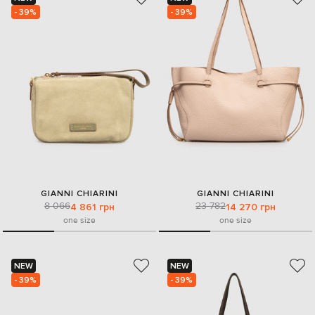
- 39%
- 39%
GIANNI CHIARINI
GIANNI CHIARINI
8 066
23 782
4 861 грн
14 270 грн
one size
one size
NEW
NEW
- 39%
- 39%