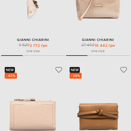
GIANNI CHIARINI
GIANNI CHIARINI
3 620
27 402
2 172 грн
16 442 грн
one size
one size
NEW
NEW
- 40%
- 39%