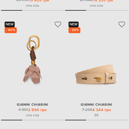
15 459 грн
16 235 грн
one size
one size
NEW
NEW
- 40%
- 39%
GIANNI CHIARINI
GIANNI CHIARINI
4 861
7 238
2 896 грн
4 344 грн
one size
85