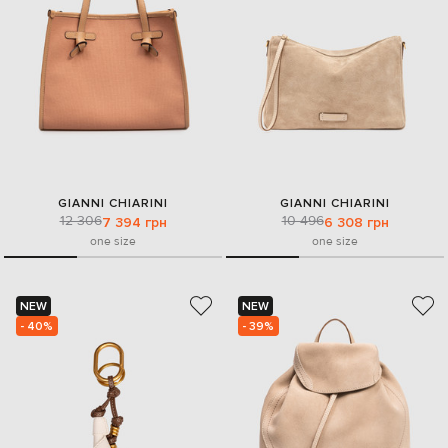
GIANNI CHIARINI
GIANNI CHIARINI
12 306
10 496
7 394 грн
6 308 грн
one size
one size
NEW
NEW
- 40%
- 39%