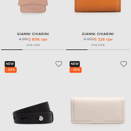
GIANNI CHIARINI
GIANNI CHIARINI
4 861
8 893
2 896 грн
5 326 грн
one size
one size
NEW
NEW
- 39%
- 39%