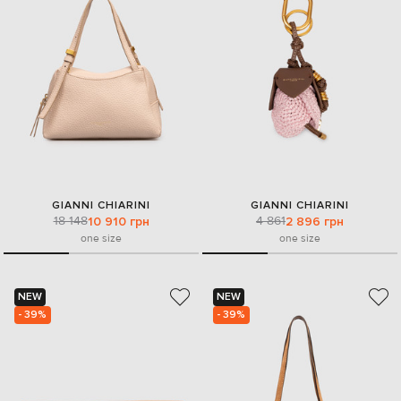
GIANNI CHIARINI
GIANNI CHIARINI
18 148
4 861
10 910 грн
2 896 грн
one size
one size
NEW
NEW
- 39%
- 39%