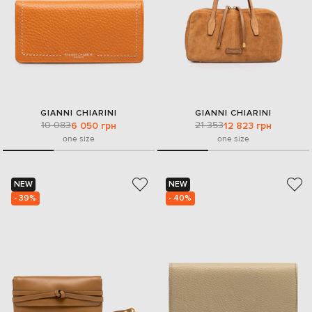
GIANNI CHIARINI
GIANNI CHIARINI
10 083
21 353
6 050 грн
12 823 грн
one size
one size
NEW
NEW
- 39%
- 40%