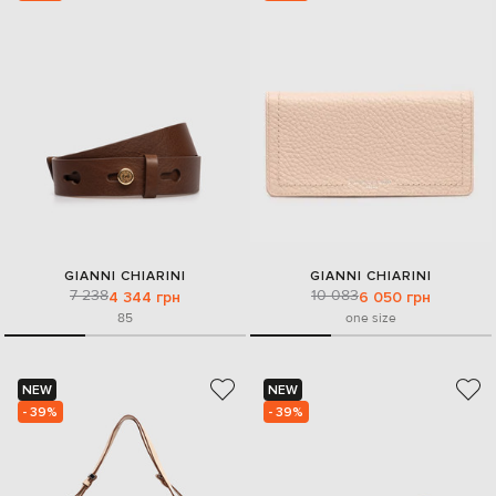
GIANNI CHIARINI
GIANNI CHIARINI
7 238
10 083
4 344 грн
6 050 грн
85
one size
NEW
NEW
- 39%
- 39%