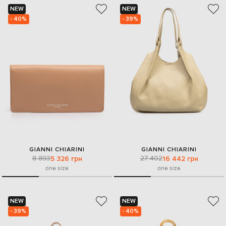
NEW
NEW
- 40%
- 39%
GIANNI CHIARINI
GIANNI CHIARINI
8 893
27 402
5 326 грн
16 442 грн
one size
one size
NEW
NEW
- 39%
- 40%