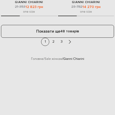
GIANNI CHIARINI
GIANNI CHIARINI
21 353
23 782
12 823 грн
14 270 грн
one size
one size
Показати ще
48 товарів
1
2
3
Головна
Sale жінкам
Gianni Chiarini