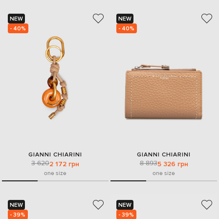
NEW
NEW
- 40%
- 40%
GIANNI CHIARINI
GIANNI CHIARINI
3 620
8 893
2 172 грн
5 326 грн
one size
one size
NEW
NEW
- 39%
- 39%