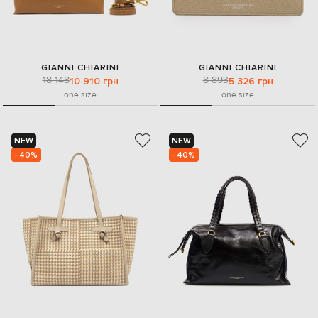
GIANNI CHIARINI
GIANNI CHIARINI
18 148
8 893
10 910 грн
5 326 грн
one size
one size
NEW
NEW
- 40%
- 40%