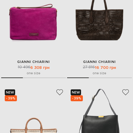
GIANNI CHIARINI
GIANNI CHIARINI
10 496
27 816
6 308 грн
16 700 грн
one size
one size
NEW
NEW
- 39%
- 39%