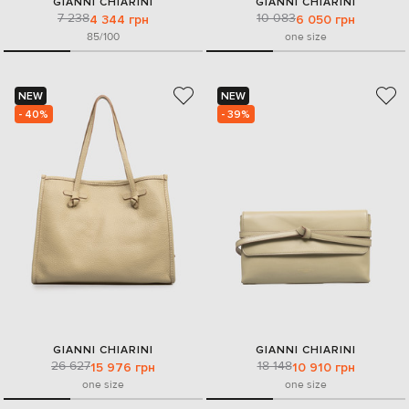
GIANNI CHIARINI
GIANNI CHIARINI
7 238
10 083
4 344 грн
6 050 грн
85/100
one size
NEW
NEW
- 40%
- 39%
GIANNI CHIARINI
GIANNI CHIARINI
26 627
18 148
15 976 грн
10 910 грн
one size
one size