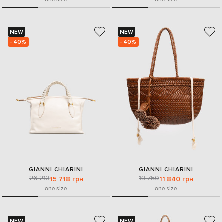
NEW
NEW
- 40%
- 40%
GIANNI CHIARINI
GIANNI CHIARINI
26 213
19 750
15 718 грн
11 840 грн
one size
one size
NEW
NEW