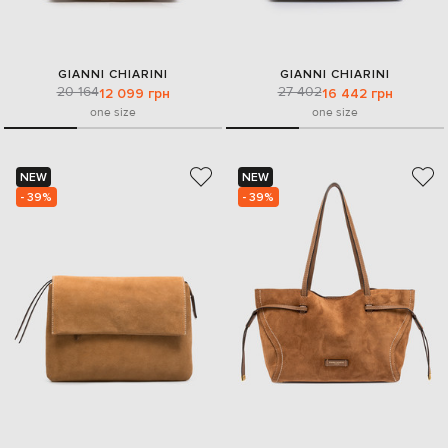
GIANNI CHIARINI
GIANNI CHIARINI
20 164
27 402
12 099 грн
16 442 грн
one size
one size
NEW
NEW
- 39%
- 39%