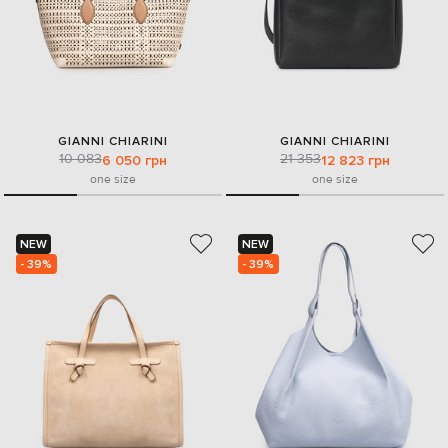
GIANNI CHIARINI
GIANNI CHIARINI
10 083
21 353
6 050 грн
12 823 грн
one size
one size
NEW
NEW
- 39%
- 39%