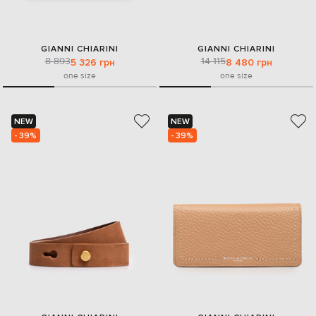
GIANNI CHIARINI
GIANNI CHIARINI
8 893
14 115
5 326 грн
8 480 грн
one size
one size
NEW
NEW
- 39%
- 39%