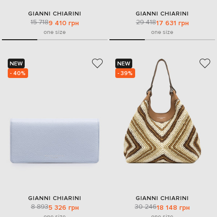
GIANNI CHIARINI
GIANNI CHIARINI
15 718
29 418
9 410 грн
17 631 грн
one size
one size
NEW
NEW
- 40%
- 39%
GIANNI CHIARINI
GIANNI CHIARINI
8 893
30 246
5 326 грн
18 148 грн
one size
one size