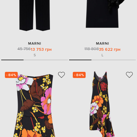
MARNI
MARNI
45 756
118 808
13 753 грн
35 622 грн
S
L
- 84%
- 84%