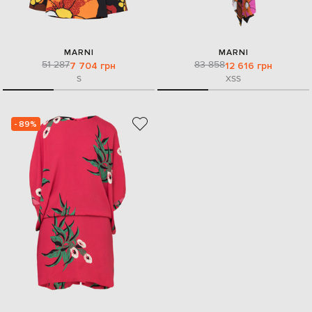
MARNI
MARNI
51 287
83 858
7 704 грн
12 616 грн
S
XS
S
- 89%