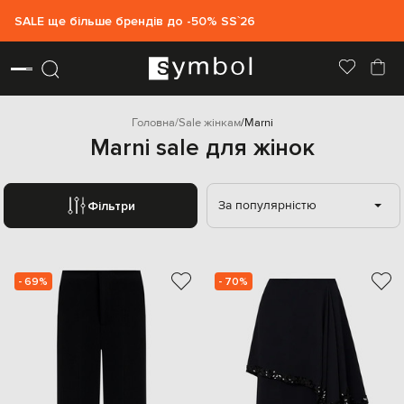
SALE ще більше брендів до -50% SS`26
Головна
Sale жінкам
Marni
Marni sale для жінок
За популярністю
Фільтри
- 69%
- 70%