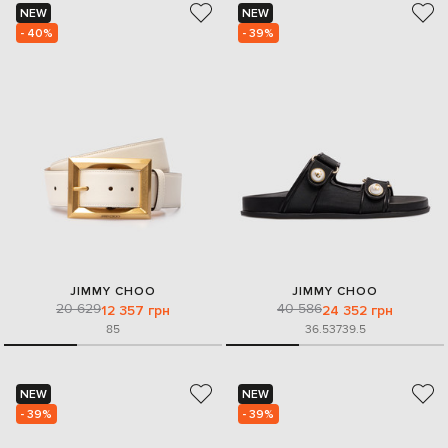
NEW
NEW
- 40%
- 39%
JIMMY CHOO
JIMMY CHOO
20 629
40 586
12 357 грн
24 352 грн
85
36.5
37
39.5
NEW
NEW
- 39%
- 39%