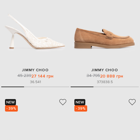
JIMMY CHOO
JIMMY CHOO
45 239
34 795
27 144 грн
20 888 грн
36.5
41
37
38
38.5
NEW
NEW
- 39%
- 39%