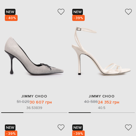
NEW
NEW
- 40%
- 39%
JIMMY CHOO
JIMMY CHOO
51 029
40 586
30 607 грн
24 352 грн
36.5
38
39
40.5
NEW
NEW
- 39%
- 39%