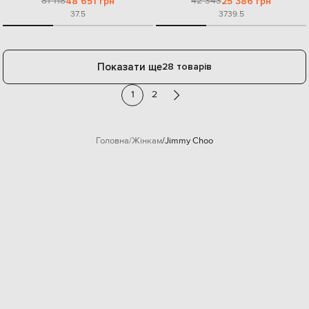
81 118
42 343
48 651 грн
25 386 грн
37.5
37
39.5
Показати ще
28 товарів
1
2
Головна
Жінкам
Jimmy Choo