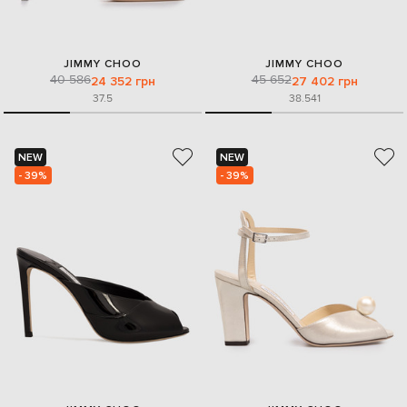
JIMMY CHOO
JIMMY CHOO
40 586
45 652
24 352 грн
27 402 грн
37.5
38.5
41
NEW
NEW
- 39%
- 39%