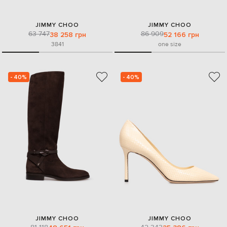
JIMMY CHOO
JIMMY CHOO
63 747
86 909
38 258 грн
52 166 грн
38
41
one size
- 40%
- 40%
JIMMY CHOO
JIMMY CHOO