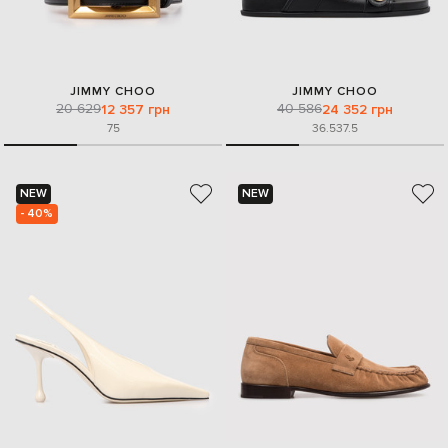
JIMMY CHOO
JIMMY CHOO
20 629
40 586
12 357 грн
24 352 грн
75
36.5
37.5
NEW
NEW
- 40%