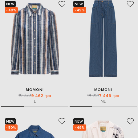
NEW
NEW
- 49%
- 49%
MOMONI
MOMONI
18 923
14 891
9 462 грн
7 446 грн
L
M
L
NEW
NEW
- 50%
- 49%