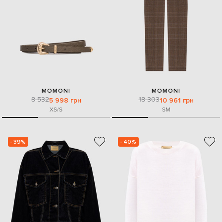
MOMONI
MOMONI
8 532
18 303
5 998 грн
10 961 грн
XS/S
S
M
- 39%
- 40%