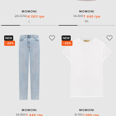
MOMONI
MOMONI
28 074
14 891
14 063 грн
7 446 грн
L
M
L
NEW
NEW
- 49%
- 49%
MOMONI
MOMONI
14 891
5 119
7 446 грн
2 586 грн