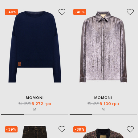
- 40%
- 40%
MOMONI
MOMONI
13 805
15 201
8 272 грн
9 100 грн
M
M
- 39%
- 39%