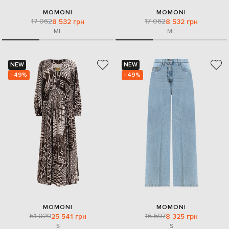
MOMONI
MOMONI
17 062
17 062
8 532 грн
8 532 грн
M
L
M
L
NEW
NEW
- 49%
- 49%
MOMONI
MOMONI
51 029
16 597
25 541 грн
8 325 грн
S
S