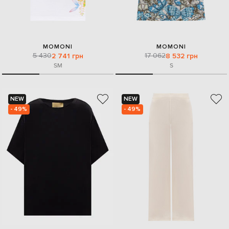
MOMONI
MOMONI
5 430
17 062
2 741 грн
8 532 грн
S
M
S
NEW
NEW
- 49%
- 49%