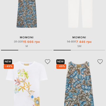
MOMONI
MOMONI
31 331
14 891
15 666 грн
7 446 грн
M
S
M
NEW
NEW
- 49%
- 49%