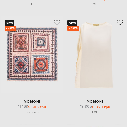
L
XL
NEW
NEW
- 49%
- 49%
MOMONI
MOMONI
11 168
13 805
5 585 грн
6 929 грн
one size
L
XL