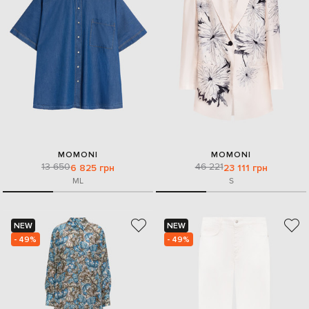
MOMONI
MOMONI
13 650
46 221
6 825 грн
23 111 грн
M
L
S
NEW
NEW
- 49%
- 49%