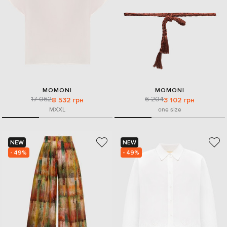
MOMONI
MOMONI
17 062
6 204
8 532 грн
3 102 грн
M
XXL
one size
NEW
NEW
- 49%
- 49%