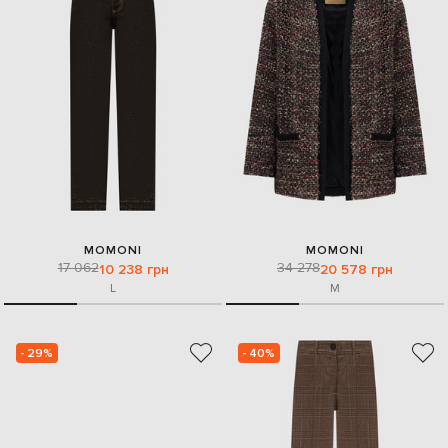
MOMONI
MOMONI
17 062
34 278
10 238 грн
20 578 грн
L
M
- 29%
- 40%