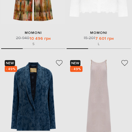
MOMONI
MOMONI
20 940
15 201
10 496 грн
7 601 грн
S
L
NEW
NEW
- 49%
- 49%