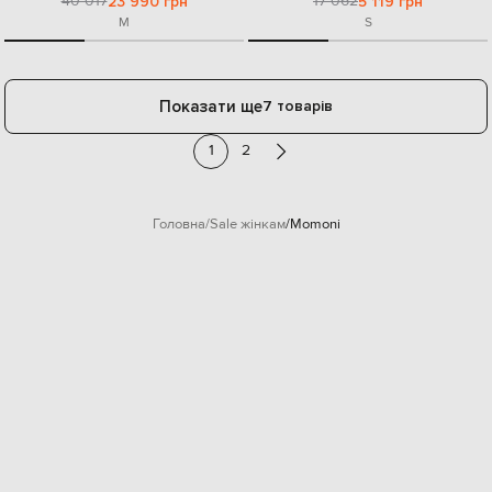
40 017
17 062
23 990 грн
5 119 грн
M
S
Показати ще
7 товарів
1
2
Головна
Sale жінкам
Momoni