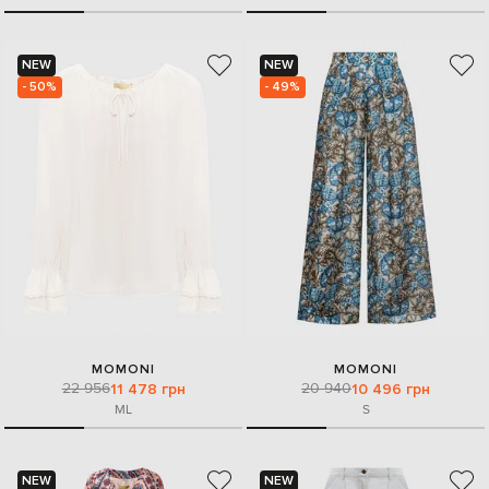
NEW
NEW
- 50%
- 49%
MOMONI
MOMONI
22 956
20 940
11 478 грн
10 496 грн
M
L
S
NEW
NEW