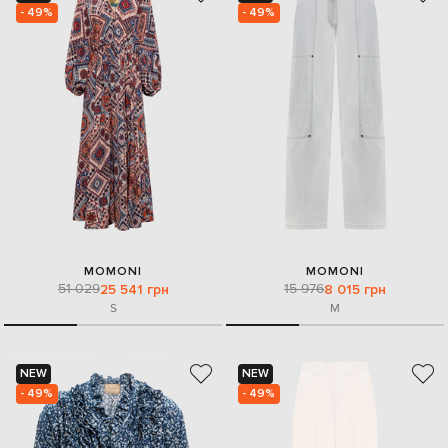
- 49%
- 49%
MOMONI
MOMONI
51 029
15 976
25 541 грн
8 015 грн
S
M
NEW
NEW
- 49%
- 49%