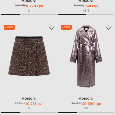
MOMONI
MOMONI
13 495
1 862
6 774 грн
1 138 грн
L
XS/S
- 39%
- 39%
MOMONI
MOMONI
17 062
34 433
10 238 грн
20 680 грн
M
S
M