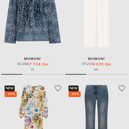
MOMONI
MOMONI
15 356
17 217
7 704 грн
8 635 грн
M
M
L
NEW
NEW
- 49%
- 49%