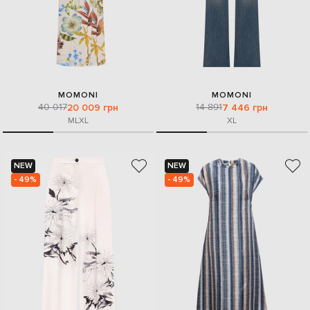
MOMONI
MOMONI
40 017
14 891
20 009 грн
7 446 грн
M
L
XL
XL
NEW
NEW
- 49%
- 49%