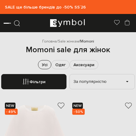
SALE ще більше брендів до -50% SS`26
Головна
Sale жінкам
Momoni
Momoni sale для жінок
Усі
Одяг
Аксесуари
За популярністю
Фільтри
NEW
NEW
- 49%
- 50%