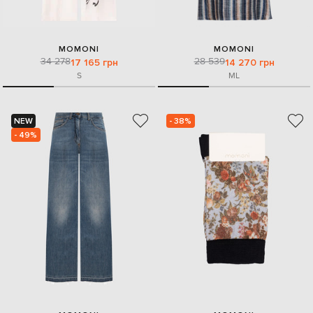
MOMONI
MOMONI
34 278
28 539
17 165 грн
14 270 грн
S
M
L
NEW
- 38%
- 49%