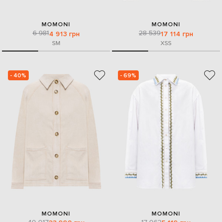
MOMONI
MOMONI
6 981
28 539
4 913 грн
17 114 грн
S
M
XS
S
- 40%
- 69%
MOMONI
MOMONI