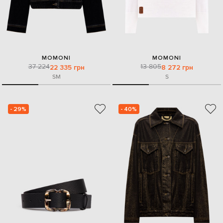
MOMONI
MOMONI
37 224
13 805
22 335 грн
8 272 грн
S
M
S
- 29%
- 40%