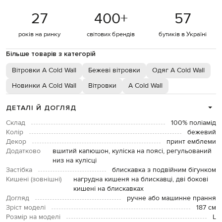
27
400
+
57
років на ринку
світових брендів
бутиків в Україні
Більше товарів з категорій
Вітровки A Cold Wall
Бежеві вітровки
Одяг A Cold Wall
Новинки A Cold Wall
Вітровки
A Cold Wall
ДЕТАЛІ Й ДОГЛЯД
Склад
100% поліамід
Колір
бежевий
Декор
принт емблеми
Додатково
вшитий капюшон, куліска на поясі, регульований
низ на кулісці
Застібка
блискавка з подвійним бігунком
Кишені (зовнішні)
нагрудна кишеня на блискавці, дві бокові
кишені на блискавках
Догляд
ручне або машинне прання
Зріст моделі
187 см
Розмір на моделі
L