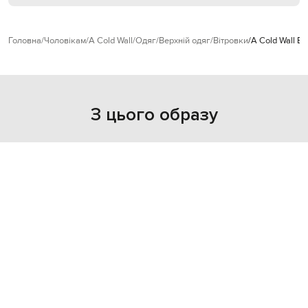
Головна
Чоловікам
A Cold Wall
Одяг
Верхній одяг
Вітровки
A Cold Wall Б
З цього образу
NEW
- 39%