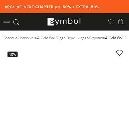
ARCHIVE: NEXT CHAPTER до -60% + EXTRA -50%
Головна
Чоловікам
A Cold Wall
Одяг
Верхній одяг
Вітровки
A Cold Wall Б
NEW