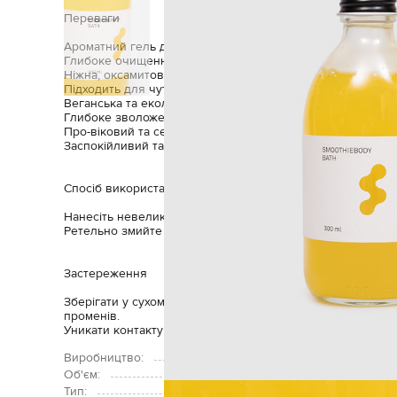
Переваги
Ароматний гель для душу з оліями чіа та фісташки.
Глибоке очищення шкіри
Ніжна, оксамитова текстура
Підходить для чутливої ​​шкіри
Веганська та екологічно чиста формула
Глибоке зволоження, шовковиста шкіра
Про-віковий та сенсорний догляд за шкірою
Заспокійливий та пом'якшувальний#
Спосіб використання
Нанесіть невелику кількість засобу на вологу шкіру та н
Ретельно змийте водою та нанесіть крем для тіла Active
Застереження
Зберігати у сухому прохолодному місці. Уникати потрап
променів.
Уникати контакту з очима. Не ковтати.
Виробництво:
Об'єм:
Тип: