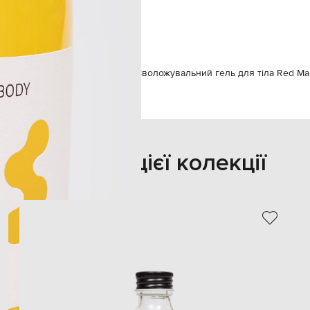
унісекс
цилійський червоний мандарин
м
Гелі для душу
Angela Lagana Зволожувальний гель для тіла Red Ma
Також з цієї колекції