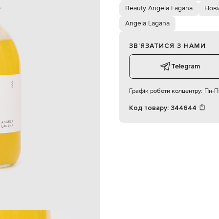
Beauty Angela Lagana
Нови
Angela Lagana
ЗВʼЯЗАТИСЯ З НАМИ
Telegram
Графік роботи колцентру:
Пн-Пт
Код товару:
344644
іжно помасажуйте.
glow#
ляння прямих сонячних
Італія
300 мл
гель для душу