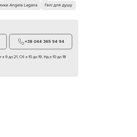
Italy
нки Angela Lagana
Гелі для душу
€
EUR
Latvia
€
EUR
Lithuania
+38 044 365 94 94
€
EUR
Luxembourg
 з 9 до 21, Сб з 10 до 19, Нд з 10 до 18
€
EUR
Netherlands
€
PLN
Poland
zł
EUR
Portugal
€
EUR
Romania
€