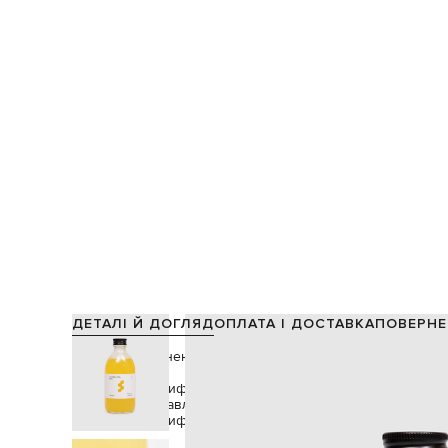
ДЕТАЛІ Й ДОГЛЯД
ОПЛАТА І ДОСТАВКА
ПОВЕРНЕ
Активні компоненти
органічна сертифікована олія чіа,
олія насіння шавлії іспанської,
органічна сертифікована фісташкова олія#