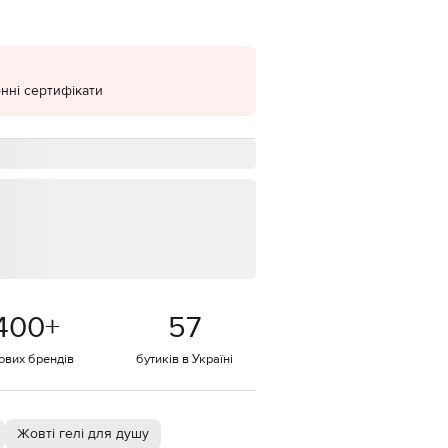
EUR
Denmark
€
нні сертифікати
EUR
Estonia
€
EUR
Finland
€
EUR
France
€
EUR
Germany
€
400
+
57
EUR
Greece
€
тових брендів
бутиків в Україні
EUR
Hungary
€
Жовті гелі для душу
EUR