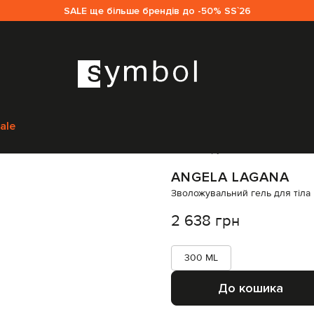
SALE ще більше брендів до -50% SS`26
м
Гелі для душу
Angela Lagana Зволожувальний гель для тіла Red Ma
ale
Код товару:
344644
ANGELA LAGANA
Зволожувальний гель для тіла
2 638 грн
300 ML
До кошика