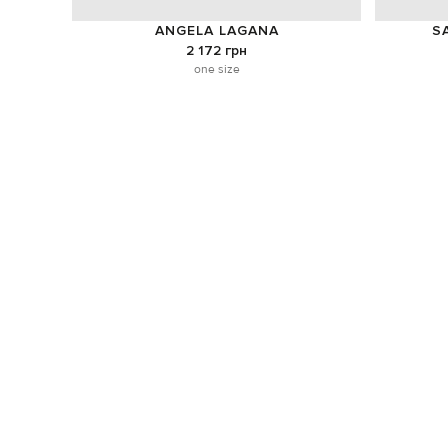
ANGELA LAGANA
S
2 172 грн
one size