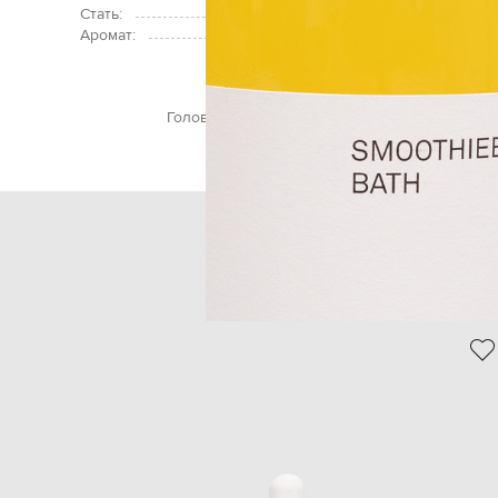
Стать:
Аромат:
Си
Головна
Beauty
Angela Lagana
Догляд за тіло