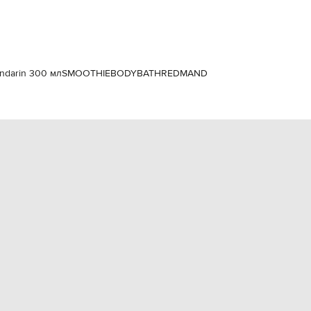
EUR
Slovakia
€
EUR
Slovenia
€
ndarin 300 мл
SMOOTHIEBODYBATHREDMAND
EUR
Spain
€
EUR
Sweden
€
UAH
Ukraine
₴
EUR
Other
€