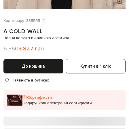
ШУКАЄТЕ НОВИЙ ОБРАЗ?
Давайте підберемо щось ще
Код товару:
335555
A COLD WALL
Схожі товари
Чорна кепка з вишивкою логотипа
6 360
3 827 грн
До кошика
Купити в 1 клік
Наявність в бутиках
Сертифікати
Подарункові електронні сертифікати