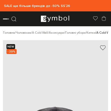
SALE ще більше брендів до -50% SS`26
Головна
Чоловікам
A Cold Wall
Аксесуари
Головні убори
Кепки
A Cold Wa
NEW
- 39%