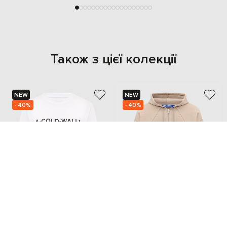
Також з цієї колекції
NEW
NEW
- 40%
- 40%
A COLD WALL
A COLD WALL
3 310
13 908
1 966 грн
8 325 грн