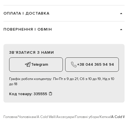
ОПЛАТА І ДОСТАВКА
ПОВЕРНЕННЯ І ОБМІН
ЗВʼЯЗАТИСЯ З НАМИ
Telegram
+38 044 365 94 94
Графік роботи колцентру:
Пн-Пт з 9 до 21, Сб з 10 до 19, Нд з 10
до 18
Код товару:
335555
Головна
Чоловікам
A Cold Wall
Аксесуари
Головні убори
Кепки
A Cold Wa