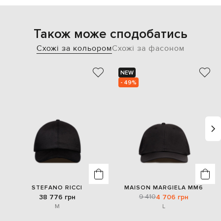
Також може сподобатись
Схожі за кольором
Схожі за фасоном
NEW
- 49%
STEFANO RICCI
MAISON MARGIELA MM6
9 410
38 776 грн
4 706 грн
M
L