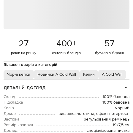
27
400
+
57
років на ринку
світових брендів
бутиків в Україні
Більше товарів з категорій
Чорні кепки
Новинки A Cold Wall
Кепки
A Cold Wall
ДЕТАЛІ Й ДОГЛЯД
Склад
100% бавовна
Підкладка
100% бавовна
Колір
чорний
Декор
вишивка логотипа, ефект потертості
Застібка
регульований ремінець
Розмір козирка
19х7,5 см
Догляд
спеціалізована чистка