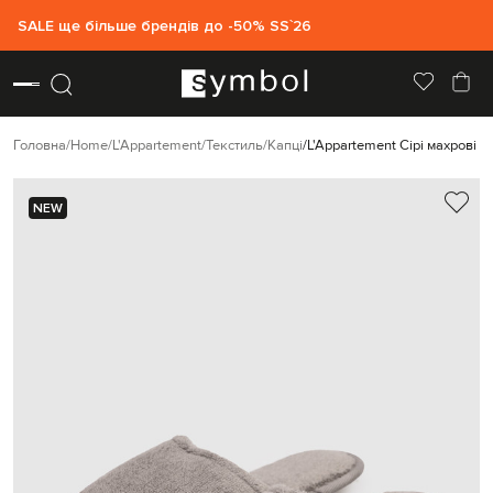
SALE ще більше брендів до -50% SS`26
Головна
Home
L'Appartement
Текстиль
Капці
L'Appartement Сірі махрові к
NEW