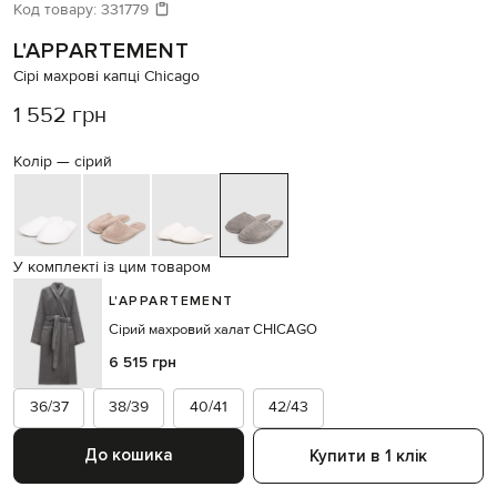
Код товару:
331779
L'APPARTEMENT
Сірі махрові капці Chicago
1 552 грн
Колір —
сірий
У комплекті із цим товаром
L'APPARTEMENT
Сірий махровий халат CHICAGO
6 515 грн
36/37
38/39
40/41
42/43
До кошика
Купити в 1 клік