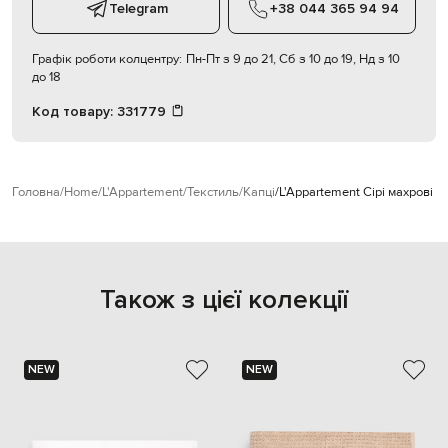
Telegram
+38 044 365 94 94
Графік роботи колцентру:
Пн-Пт з 9 до 21, Сб з 10 до 19, Нд з 10
до 18
Код товару:
331779
Головна
Home
L'Appartement
Текстиль
Капці
L'Appartement Сірі махрові к
Також з цієї колекції
NEW
NEW