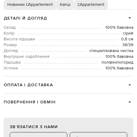
Новинки L'Appartement
Капці
L'Appartement
ДЕТАЛІ Й ДОГЛЯД
Склад
100% бавовна
Колір
сірий
Висота підошви
0,8 см
Розмір
38/39
Догляд
спеціалізована чистка
Внутрішнє оздоблення
100% бавовна
Підошва
полівінілхлорид
Устілка
100% бавовна
ОПЛАТА І ДОСТАВКА
ПОВЕРНЕННЯ І ОБМІН
ЗВʼЯЗАТИСЯ З НАМИ