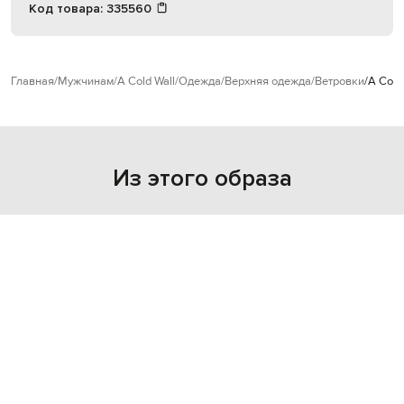
Код товара:
335560
Главная
Мужчинам
A Cold Wall
Одежда
Верхняя одежда
Ветровки
A Cold
Из этого образа
NEW
- 39%