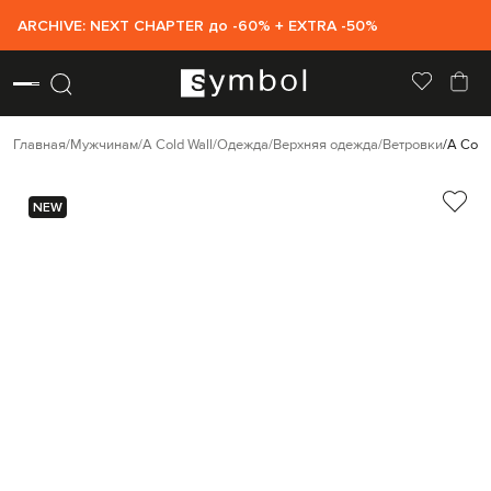
ARCHIVE: NEXT CHAPTER до -60% + EXTRA -50%
Главная
Мужчинам
A Cold Wall
Одежда
Верхняя одежда
Ветровки
A Cold
NEW