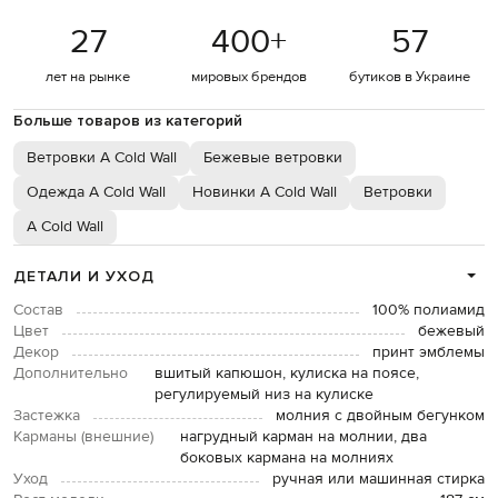
27
400
+
57
лет на рынке
мировых брендов
бутиков в Украине
Больше товаров из категорий
Ветровки A Cold Wall
Бежевые ветровки
Одежда A Cold Wall
Новинки A Cold Wall
Ветровки
A Cold Wall
ДЕТАЛИ И УХОД
Состав
100% полиамид
Цвет
бежевый
Декор
принт эмблемы
Дополнительно
вшитый капюшон, кулиска на поясе,
регулируемый низ на кулиске
Застежка
молния с двойным бегунком
Карманы (внешние)
нагрудный карман на молнии, два
боковых кармана на молниях
Уход
ручная или машинная стирка