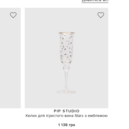
PIP STUDIO
Келих для ігристого вина Stars з емблемою
Арома
1 138 грн