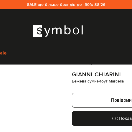
SALE ще більше брендів до -50% SS`26
i Chiarini
Сумки
Сумки через плече
Gianni Chiarini Бежева сумка-тоут
ale
Код товару:
278873
GIANNI CHIARINI
Бежева сумка-тоут Marcella
Повідоми
Показ