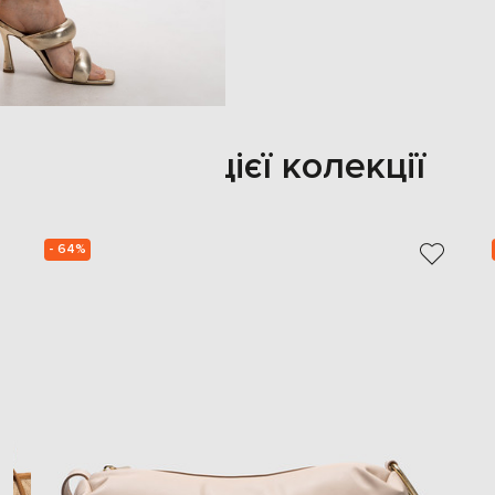
Також з цієї колекції
- 64%