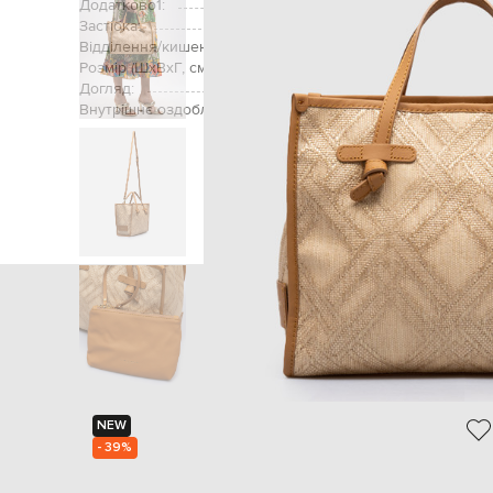
Додатково1:
знімна шкірян
Застібка:
Відділення/кишені (внутрішні):
одне відділення, 
Розмір (ШхВхГ, см):
Догляд:
Внутрішнє оздоблення:
Головна
Жінкам
Giann
NEW
- 39%