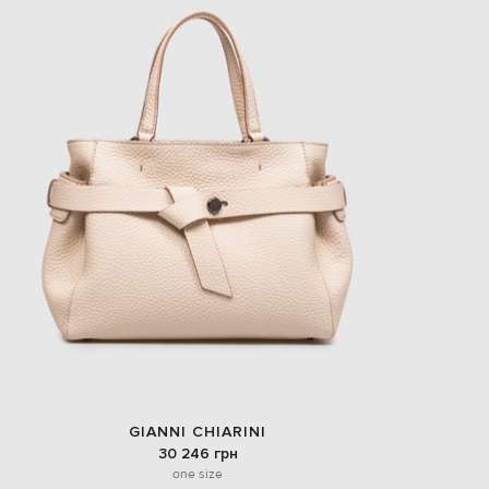
EUR
Slovakia
€
EUR
Slovenia
€
EUR
Spain
€
EUR
Sweden
€
UAH
Ukraine
₴
EUR
Other
€
GIANNI CHIARINI
30 246 грн
one size