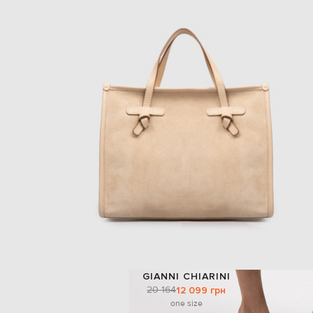
GIANNI CHIARINI
20 164
12 099 грн
one size