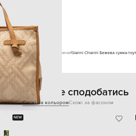
а косметичка розміром 21х15 см
магнітна пластина
дві кишені, кишеня на блискавці
32х25х12 см
спеціалізована чистка
текстиль
i Chiarini
Сумки
Сумки через плече
Gianni Chiarini Бежева сумка-тоут
Також може сподобатись
Схожі за кольором
Схожі за фасоном
NEW