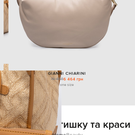
GIANNI CHIARINI
18 458
6 464 грн
one size
Додайте затишку та краси
Home
Beauty