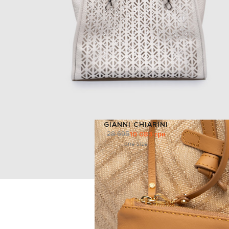
GIANNI CHIARINI
28 695
10 083 грн
one size