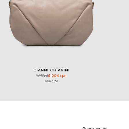
GIANNI CHIARINI
17 682
6 204 грн
one size
Дивитись всі