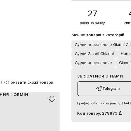
27
років на ринку
сві
Більше товарів з категорій
Сумки через плече Gianni Chi
Сумки Gianni Chiarini
Новин
Сумки через плече
Gianni
ЗВʼЯЗАТИСЯ З НАМИ
Показати схожі товари
Telegram
ННЯ І ОБМІН
Графік роботи колцентру:
Пн-Пт
текстиль / шкіра
Італія
Код товару:
278873
бежевий, коричневий
й візерунок, нашивка логотипа
7 см, знімна регульована ручка