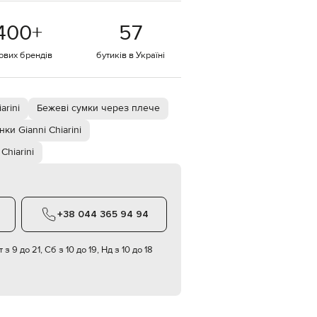
EUR
400
+
57
Denmark
€
тових брендів
бутиків в Україні
EUR
Estonia
€
EUR
arini
Бежеві сумки через плече
Finland
€
ки Gianni Chiarini
EUR
 Chiarini
France
€
EUR
Germany
€
+38 044 365 94 94
EUR
Greece
€
 з 9 до 21, Сб з 10 до 19, Нд з 10 до 18
EUR
Hungary
€
EUR