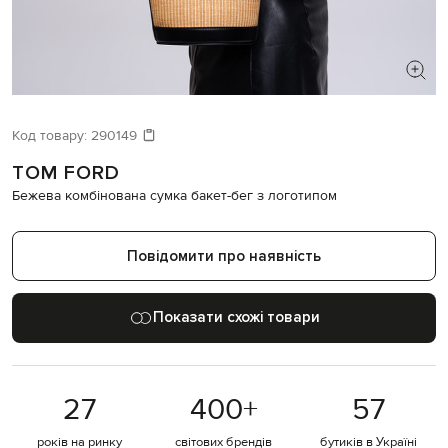
ШУКАЄТЕ НОВИЙ ОБРАЗ?
Давайте підберемо щось ще
Код товару:
290149
TOM FORD
Схожі товари
Бежева комбінована сумка бакет-бег з логотипом
Повідомити про наявність
Показати схожі товари
27
400
+
57
років на ринку
світових брендів
бутиків в Україні