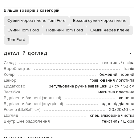
Більше товарів з категорій
Сумки через плече Tom Ford
Бежеві сумки через плече
Сумки Tom Ford
Новинки Tom Ford
Сумки через плече
Tom Ford
ДЕТАЛІ Й ДОГЛЯД
Склад
текстиль / шкіра
Виробництво
Італія
Колір
бежевий, чорний
Декор
гравіювання логотипа
Додатково
регульована ручка заввишки 27 см / 52 см
Застібка
магнітна пластина
Відділення/кишені (зовнішні)
кишеня
Відділення/кишені (внутрішні)
одне відділення
Розмір (ШхВхГ, см)
20х20х10 см
Догляд
спеціалізована чистка
Внутрішнє оздоблення
текстиль / шкіра