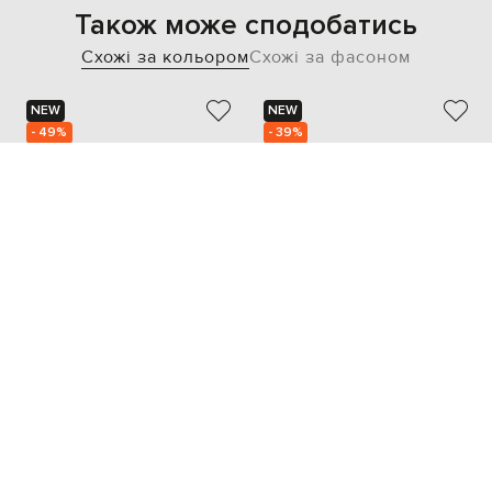
Також може сподобатись
Схожі за кольором
Схожі за фасоном
NEW
NEW
- 49%
- 39%
JIL SANDER
VALENTINO
110 070
81 946
55 062 грн
49 168 грн
one size
one size