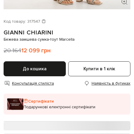
ШУКАЄТЕ НОВИЙ ОБРАЗ?
Давайте підберемо щось ще
Код товару:
317547
GIANNI CHIARINI
Схожі товари
Бежева замшева сумка-тоут Marcella
20 164
12 099 грн
До кошика
Купити в 1 клік
Консультація стиліста
Наявність в бутиках
Сертифікати
Подарункові електронні сертифікати