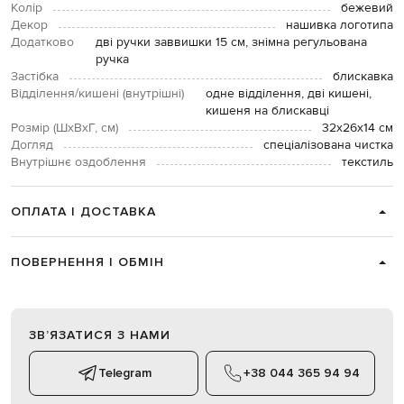
Колір
бежевий
Декор
нашивка логотипа
Додатково
дві ручки заввишки 15 см, знімна регульована
ручка
Застібка
блискавка
Відділення/кишені (внутрішні)
одне відділення, дві кишені,
кишеня на блискавці
Розмір (ШхВхГ, см)
32х26х14 см
Догляд
спеціалізована чистка
Внутрішнє оздоблення
текстиль
ОПЛАТА І ДОСТАВКА
ПОВЕРНЕННЯ І ОБМІН
ЗВʼЯЗАТИСЯ З НАМИ
Telegram
+38 044 365 94 94