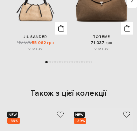
JIL SANDER
TOTEME
110 070
55 062 грн
71 037 грн
one size
one size
Також з цієї колекції
NEW
NEW
- 39%
- 39%