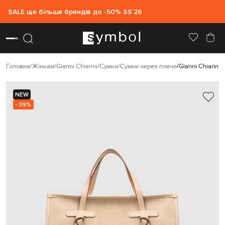
SALE ще більше брендів до -50% SS`26
Головна
Жінкам
Gianni Chiarini
Сумки
Сумки через плече
Gianni Chiarini
NEW
- 39%