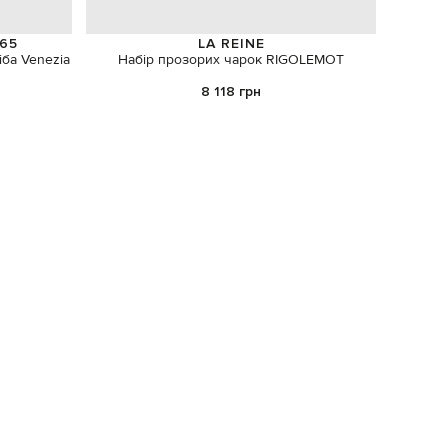
65
LA REINE
іба Venezia
Набір прозорих чарок RIGOLEMOT
8 118 грн