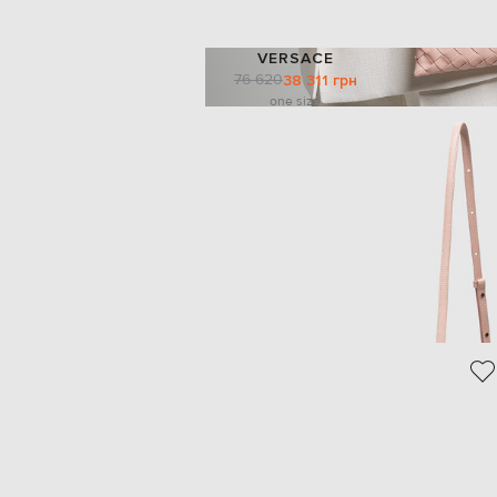
VERSACE
76 620
38 311 грн
one size