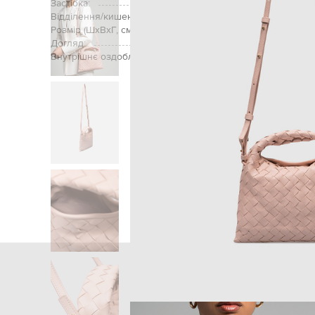
Застібка:
Відділення/кишені (внутрішні):
Розмір (ШхВхГ, см):
Догляд:
Внутрішнє оздоблення:
Головна
Жінкам
Bottega Ve