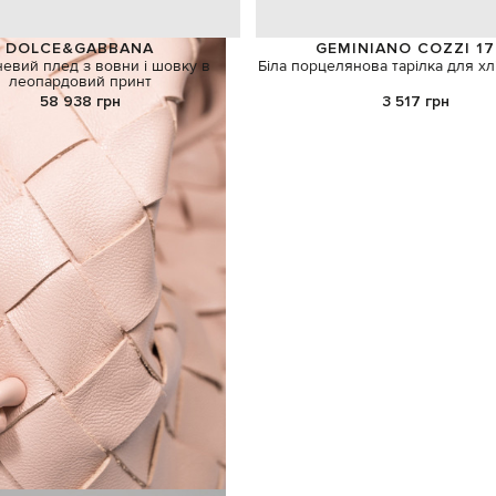
DOLCE&GABBANA
GEMINIANO COZZI 17
евий плед з вовни і шовку в
Біла порцелянова тарілка для хл
леопардовий принт
58 938 грн
3 517 грн