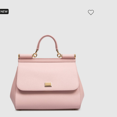
EUR
Slovakia
€
NEW
- 29%
EUR
Slovenia
€
EUR
Spain
€
EUR
Sweden
€
UAH
Ukraine
₴
EUR
Other
€