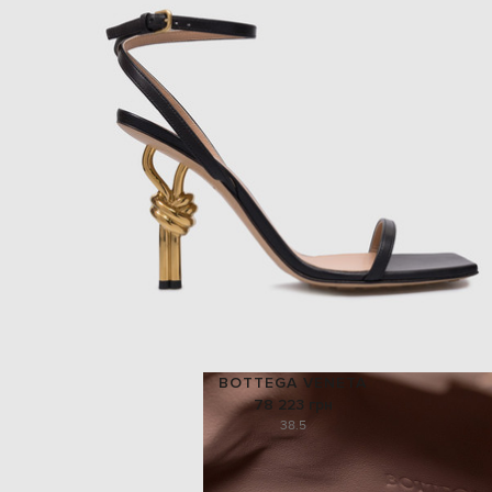
BOTTEGA VENETA
78 223 грн
38.5