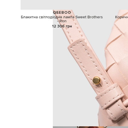
QEEBOO
Блакитна світлодіодна лампа Sweet Brothers
Коричн
- Ron
12 306 грн