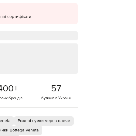
EUR
Denmark
€
нні сертифікати
EUR
Estonia
€
EUR
Finland
€
EUR
France
€
EUR
Germany
400
+
57
€
тових брендів
бутиків в Україні
EUR
Greece
€
EUR
Hungary
eneta
Рожеві сумки через плече
€
нки Bottega Veneta
EUR