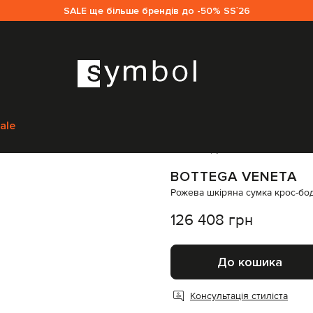
SALE ще більше брендів до -50% SS`26
neta
Сумки
Сумки через плече
Bottega Veneta Рожева шкіряна сумк
ale
Код товару:
245901
BOTTEGA VENETA
Рожева шкіряна сумка крос-бо
126 408 грн
До кошика
Консультація стиліста