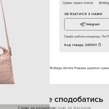
магнітна потаємна кнопка
Сумки через плече
Botteg
одне відділення
26х19х4 см
ЗВʼЯЗАТИСЯ З НАМИ
спеціалізована чистка
шкіра
Telegram
Графік роботи колцентру:
Пн-Пт
Код товару:
245901
neta
Сумки
Сумки через плече
Bottega Veneta Рожева шкіряна сумк
Також може сподобатись
Схожі за кольором
Схожі за фасоном