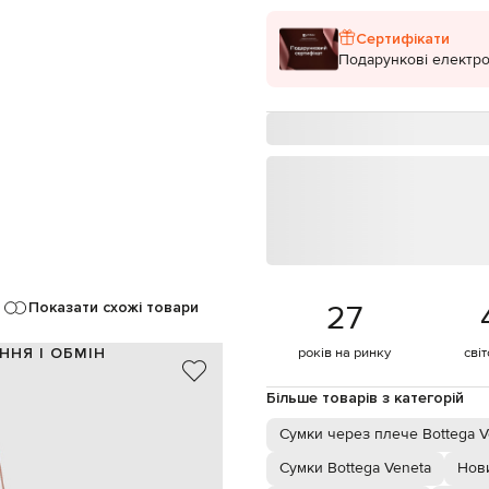
Сертифікати
Подарункові електро
27
Показати схожі товари
ННЯ І ОБМІН
років на ринку
сві
шкіра
Більше товарів з категорій
Італія
рожевий
Сумки через плече Bottega V
плетіння
Сумки Bottega Veneta
Нови
 см / знімна регульована ручка