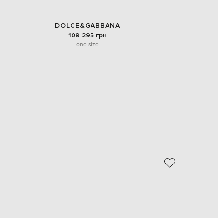
DOLCE&GABBANA
109 295 грн
one size