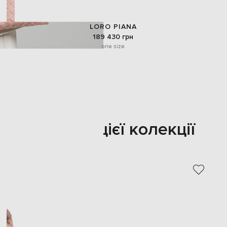
LORO PIANA
189 430 грн
one size
Також з цієї колекції