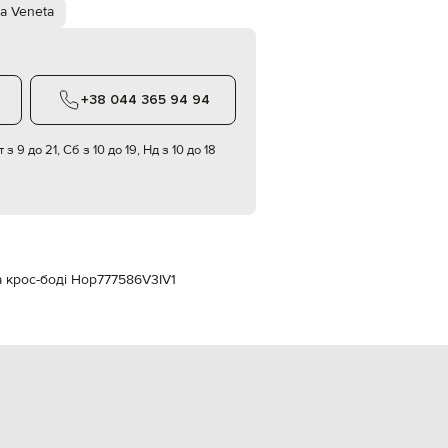
Italy
a Veneta
€
EUR
Latvia
€
+38 044 365 94 94
EUR
Lithuania
€
 з 9 до 21, Сб з 10 до 19, Нд з 10 до 18
EUR
Luxembourg
€
EUR
Netherlands
€
а крос-боді Hop
777586V3IV1
PLN
Poland
zł
EUR
Portugal
€
EUR
Romania
€