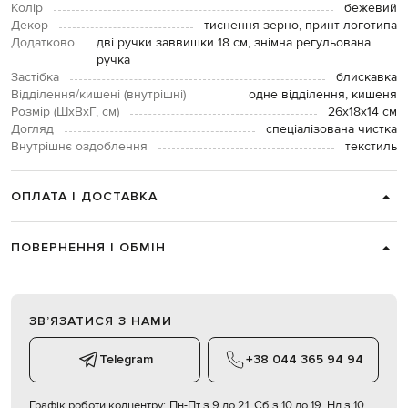
Колір
бежевий
Декор
тиснення зерно, принт логотипа
Додатково
дві ручки заввишки 18 см, знімна регульована
ручка
Застібка
блискавка
Відділення/кишені (внутрішні)
одне відділення, кишеня
Розмір (ШхВхГ, см)
26х18х14 см
Догляд
спеціалізована чистка
Внутрішнє оздоблення
текстиль
ОПЛАТА І ДОСТАВКА
ПОВЕРНЕННЯ І ОБМІН
ЗВʼЯЗАТИСЯ З НАМИ
Telegram
+38 044 365 94 94
Графік роботи колцентру:
Пн-Пт з 9 до 21, Сб з 10 до 19, Нд з 10