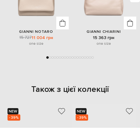
GIANNI NOTARO
GIANNI CHIARINI
15 727
11 004 грн
15 363 грн
one size
one size
Також з цієї колекції
NEW
NEW
- 39%
- 39%