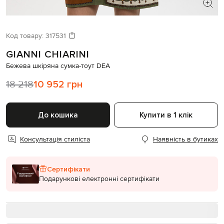
ШУКАЄТЕ НОВИЙ ОБРАЗ?
Давайте підберемо щось ще
Код товару:
317531
GIANNI CHIARINI
Схожі товари
Бежева шкіряна сумка-тоут DEA
18 218
10 952 грн
До кошика
Купити в 1 клік
Консультація стиліста
Наявність в бутиках
Сертифікати
Подарункові електронні сертифікати