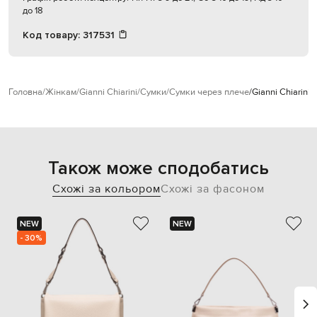
до 18
Код товару:
317531
Головна
Жінкам
Gianni Chiarini
Сумки
Сумки через плече
Gianni Chiarini
Також може сподобатись
Схожі за кольором
Схожі за фасоном
NEW
NEW
- 30%