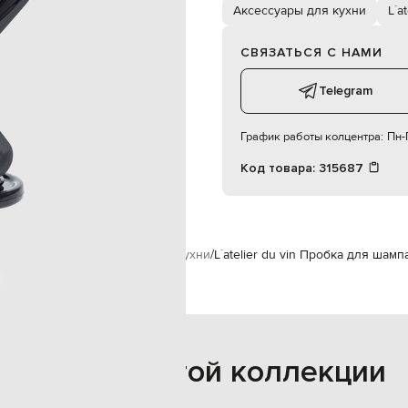
Аксессуары для кухни
L`a
деликатная мойка
СВЯЗАТЬСЯ С НАМИ
Telegram
График работы колцентра:
Пн-П
Код товара:
315687
надлежности
Аксессуары для кухни
L`atelier du vin Пробка для шамп
Также из этой коллекции