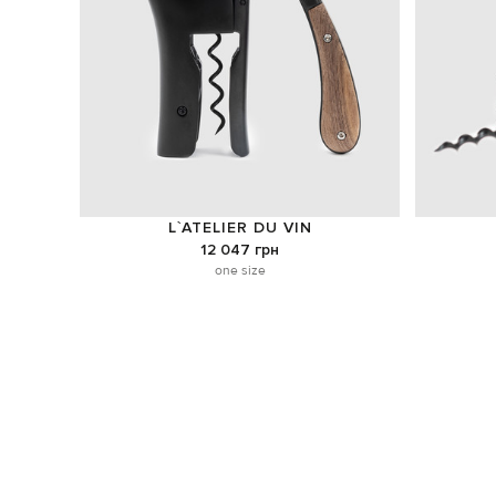
L`ATELIER DU VIN
12 047 грн
one size