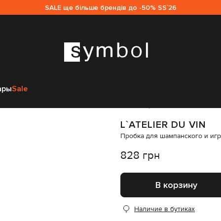
SALE ще більше брендів до -50% SS`26
надлежности
Аксессуары для кухни
L`atelier du vin Пробка для шамп
ары
Sale
Код товара:
315687
L`ATELIER DU VIN
Пробка для шампанского и игри
828 грн
В корзину
Наличие в бутиках