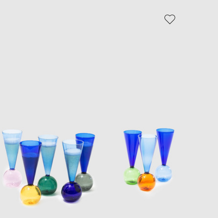
EUR
Slovakia
€
EUR
Slovenia
€
EUR
Spain
€
EUR
Sweden
€
UAH
Ukraine
₴
EUR
Other
€