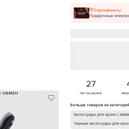
Сертификаты
Подарочные электр
27
И ОБМЕН
лет на рынке
мир
ABS-пластик/силикон
Больше товаров из категори
Франция
черный
Аксессуары для кухни L`atelie
диаметр 4,8 см, высота 10,2 см
Черные аксессуары для кухн
открытые бутылки вина и