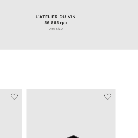
L`ATELIER DU VIN
36 863 грн
one size