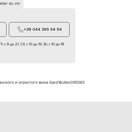
Italy
telier du vin
€
EUR
Latvia
€
+38 044 365 94 94
EUR
Lithuania
€
т с 9 до 21, Сб с 10 до 19, Вс с 10 до 18
EUR
Luxembourg
€
EUR
Netherlands
€
анского и игристого вина Gard'Bulles
095383
PLN
Poland
zł
EUR
Portugal
€
EUR
Romania
€