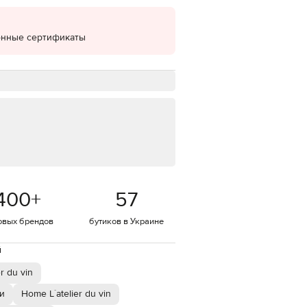
EUR
Denmark
€
онные сертификаты
EUR
Estonia
€
EUR
Finland
€
EUR
France
€
EUR
Germany
400
+
57
€
овых брендов
бутиков в Украине
EUR
Greece
€
й
EUR
Hungary
r du vin
€
и
Home L`atelier du vin
EUR