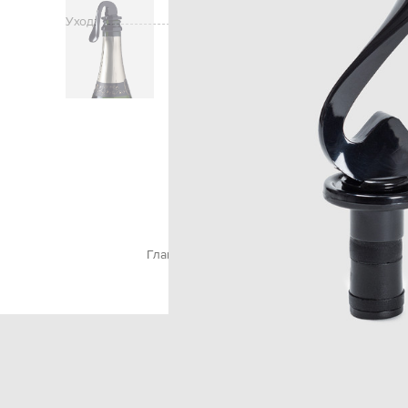
шампанского.
Уход:
Главная
Home
L`atelier du vin
Кухонные при