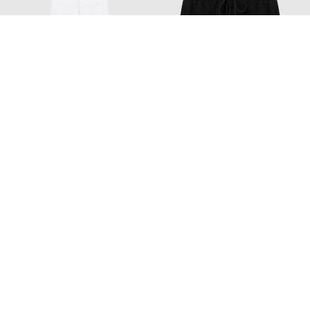
VILEBREQUIN
VILEBREQUIN
13 753 грн
12 668 грн
XXL
L
XL
XXL
XXXL
Додайте затишку та краси
Home
Beauty