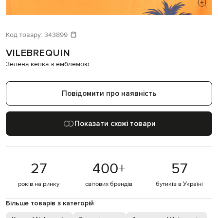
ШУКАЄТЕ НОВИЙ ОБРАЗ?
Давайте підберемо щось ще
Код товару:
343899
VILEBREQUIN
Схожі товари
Зелена кепка з емблемою
Повідомити про наявність
Показати схожі товари
27
400
+
57
років на ринку
світових брендів
бутиків в Україні
Більше товарів з категорій