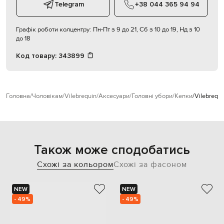
Telegram
+38 044 365 94 94
Графік роботи колцентру:
Пн-Пт з 9 до 21, Сб з 10 до 19, Нд з 10
до 18
Код товару:
343899
Головна
Чоловікам
Vilebrequin
Аксесуари
Головні убори
Кепки
Vilebrequ
Також може сподобатись
Схожі за кольором
Схожі за фасоном
NEW
NEW
- 49%
- 49%