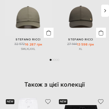
STEFANO RICCI
STEFANO RICCI
32 572
27 144
16 287 грн
13 598 грн
S
M
L
XL
XXL
XL
Також з цієї колекції
NEW
NEW