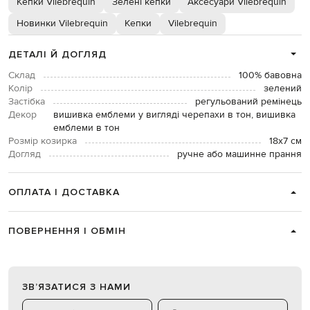
Кепки Vilebrequin
Зелені кепки
Аксесуари Vilebrequin
Новинки Vilebrequin
Кепки
Vilebrequin
ДЕТАЛІ Й ДОГЛЯД
Склад
100% бавовна
Колір
зелений
Застібка
регульований ремінець
Декор
вишивка емблеми у вигляді черепахи в тон, вишивка
емблеми в тон
Розмір козирка
18х7 см
Догляд
ручне або машинне прання
ОПЛАТА І ДОСТАВКА
ПОВЕРНЕННЯ І ОБМІН
ЗВʼЯЗАТИСЯ З НАМИ