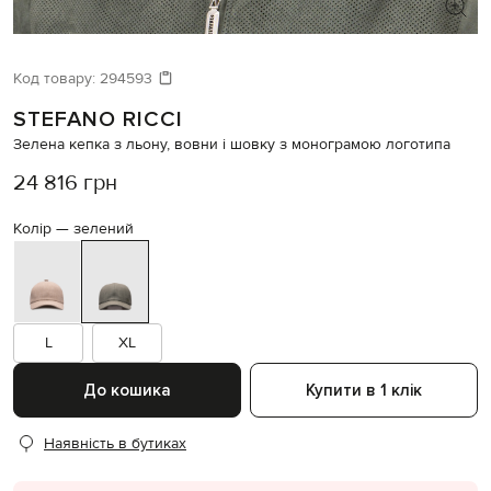
ШУКАЄТЕ НОВИЙ ОБРАЗ?
Давайте підберемо щось ще
Код товару:
294593
STEFANO RICCI
Схожі товари
Зелена кепка з льону, вовни і шовку з монограмою логотипа
24 816 грн
Колір —
зелений
L
XL
До кошика
Купити в 1 клік
Наявність в бутиках