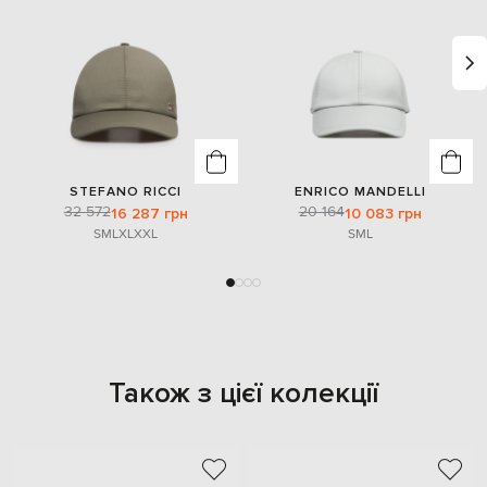
STEFANO RICCI
ENRICO MANDELLI
32 572
20 164
16 287 грн
10 083 грн
S
M
L
XL
XXL
S
M
L
Також з цієї колекції