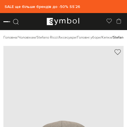
SALE ще більше брендів до -50% SS`26
Головна
Чоловікам
Stefano Ricci
Аксесуари
Головні убори
Кепки
Stefano 