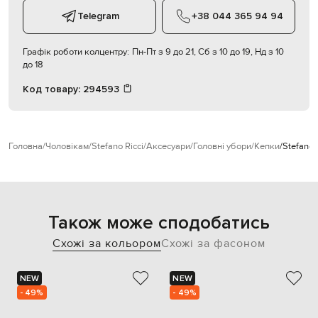
Telegram
+38 044 365 94 94
Графік роботи колцентру:
Пн-Пт з 9 до 21, Сб з 10 до 19, Нд з 10
до 18
Код товару:
294593
Головна
Чоловікам
Stefano Ricci
Аксесуари
Головні убори
Кепки
Stefano 
Також може сподобатись
Схожі за кольором
Схожі за фасоном
NEW
NEW
- 49%
- 49%