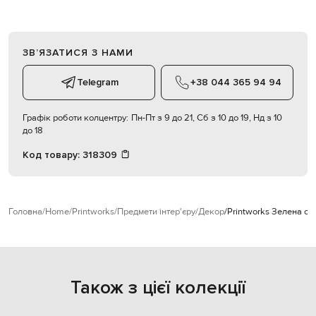
ЗВʼЯЗАТИСЯ З НАМИ
Telegram
+38 044 365 94 94
Графік роботи колцентру:
Пн-Пт з 9 до 21, Сб з 10 до 19, Нд з 10
до 18
Код товару:
318309
Головна
Home
Printworks
Предмети інтер'єру
Декор
Printworks Зелена ск
Також з цієї колекції