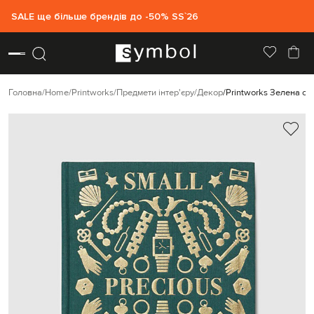
SALE ще більше брендів до -50% SS`26
Головна
Home
Printworks
Предмети інтер'єру
Декор
Printworks Зелена ск