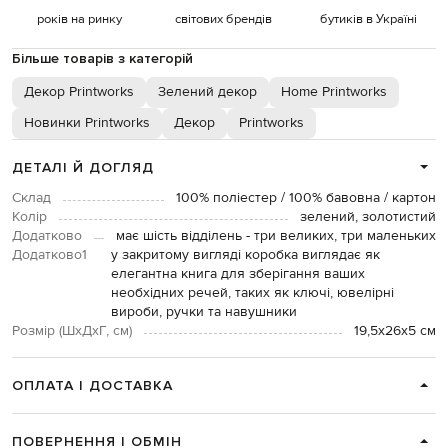
років на ринку
світових брендів
бутиків в Україні
Більше товарів з категорій
Декор Printworks
Зелений декор
Home Printworks
Новинки Printworks
Декор
Printworks
ДЕТАЛІ Й ДОГЛЯД
Склад
100% поліестер / 100% бавовна / картон
Колір
зелений, золотистий
Додатково
має шість відділень - три великих, три маленьких
Додатково1
у закритому вигляді коробка виглядає як
елегантна книга для зберігання ваших
необхідних речей, таких як ключі, ювелірні
вироби, ручки та навушники
Розмір (ШхДхГ, см)
19,5х26х5 см
ОПЛАТА І ДОСТАВКА
ПОВЕРНЕННЯ І ОБМІН