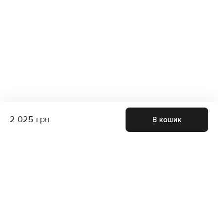
2 025 грн
В кошик
Приєднуйтесь до нас і отримайте доступ до