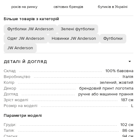
років на ринку
світових брендів
бутиків в Україні
Більше товарів з категорій
Футболки JW Anderson
Зелені футболки
Одяг JW Anderson
Новинки JW Anderson
Футболки
JW Anderson
ДЕТАЛІ Й ДОГЛЯД
Склад
100% бавовна
Виробництво
Італія
Колір
зелений, жовтий
Декор
брендовий принт логотипа
Догляд
ручне або машинне прання
Зріст моделі
187 см
Розмір на моделі
L
Параметри моделі
Груди:
102 см
Талія:
86 см
Стегна:
94 см