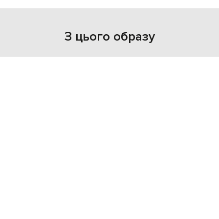
З цього образу
NEW
JW ANDERSON
15 201 грн
one size