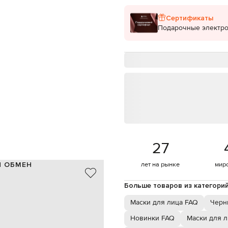
Сертификаты
Подарочные электр
27
И ОБМЕН
лет на рынке
мир
подтяжки и
Больше товаров из категори
ьвейса с успокаивающей и
орый придает объем и
Маски для лица FAQ
Черн
Новинки FAQ
Маски для л
 и специально разработана.