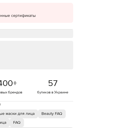
EUR
Denmark
€
онные сертификаты
EUR
Estonia
€
EUR
Finland
€
EUR
France
€
EUR
Germany
400
+
57
€
овых брендов
бутиков в Украине
EUR
Greece
€
й
EUR
Hungary
ые маски для лица
Beauty FAQ
€
ица
FAQ
EUR