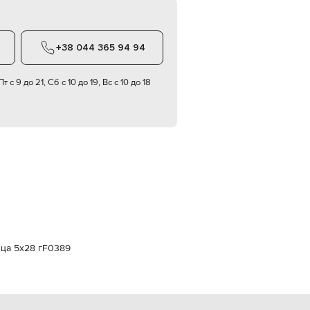
Italy
€
EUR
Latvia
+38 044 365 94 94
€
EUR
т с 9 до 21, Сб с 10 до 19, Вс с 10 до 18
Lithuania
€
EUR
Luxembourg
€
EUR
Netherlands
€
PLN
Poland
zł
EUR
ца 5х28 г
F0389
Portugal
€
EUR
Romania
€