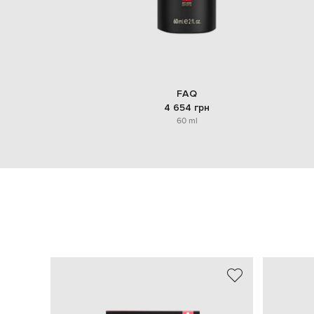
FAQ
4 654 грн
60 ml