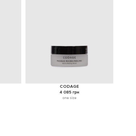
CODAGE
4 085 грн
one size