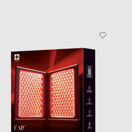
EUR
Slovakia
€
EUR
Slovenia
€
EUR
Spain
€
EUR
Sweden
€
UAH
Ukraine
₴
EUR
Other
€