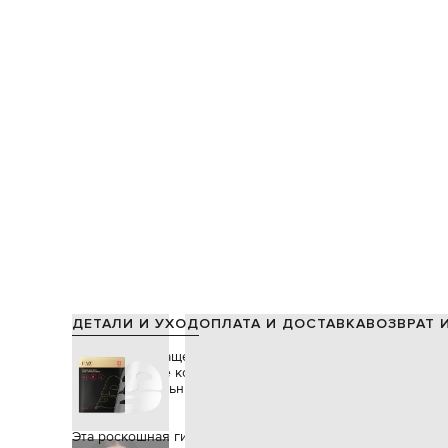
ДЕТАЛИ И УХОД
ОПЛАТА И ДОСТАВКА
ВОЗВРАТ 
Формула обогащена мультипептидным комплексом для 
разглаживание кожи, экстрактом стволовых клеток эдел
восстановительным действием, а также коллагеном, кот
улучшает
эластичность.
Эта роскошная гидрогелевая маска полностью прозрачна