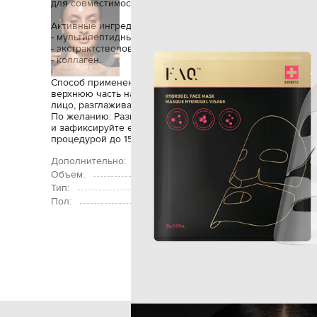
для совместимости с LED-светотерапией.
Активные ингредиенты:
- мультипептидный комплекс;
- экстрактстволовые клетки эдельвейса;
- коллаген.
Способ применения: Извлеките маску, состоящую из 2 ча
верхнюю часть на лицо, разглаживая вокруг глаз и носа
лицо, разглаживая вокруг рта и челюсти.
По желанию: Разместите вашу LED-маску FAQ™ 200 на л
и зафиксируйте ее с помощью ремешка. Включите устро
процедурой до 15 минут
Дополнительно:
Объем:
Тип:
Пол:
Главная
Beauty