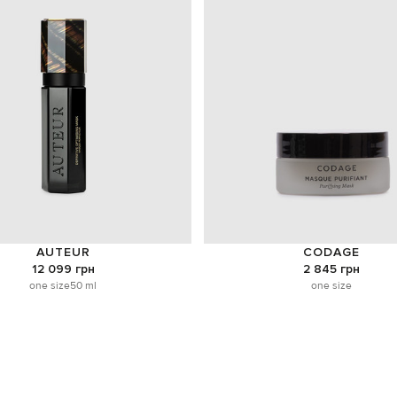
AUTEUR
CODAGE
12 099 грн
2 845 грн
one size
50 ml
one size