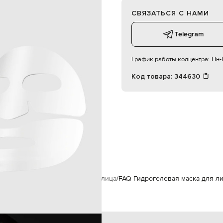
СВЯЗАТЬСЯ С НАМИ
Telegram
стей, из саше. Наложите
График работы колцентра:
Пн-П
. Наложите нижнюю часть на
Код товара:
344630
ицо поверх коллагеновой маски
йство и наслаждайтесь
в наборе пять масок
5х28 г
маска для лица
унисекс
FAQ
Уход за лицом
Маски для лица
FAQ Гидрогелевая маска для ли