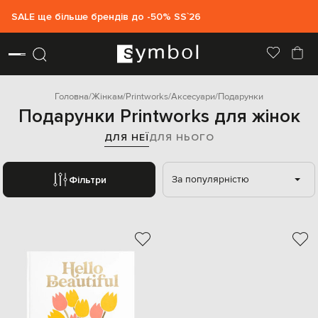
SALE ще більше брендів до -50% SS`26
Головна
Жінкам
Printworks
Аксесуари
Подарунки
Подарунки Printworks для жінок
ДЛЯ НЕЇ
ДЛЯ НЬОГО
За популярністю
Фільтри